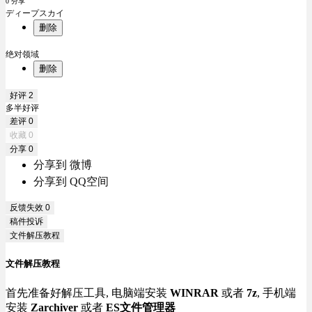
0 分享
ディープスカイ
删除
绝对领域
删除
好评
2
多半好评
差评
0
收藏
0
分享
0
分享到 微博
分享到 QQ空间
反馈失效
0
稿件投诉
文件解压教程
文件解压教程
首先准备好解压工具, 电脑端安装
WINRAR
或者
7z
, 手机端
安装
Zarchiver
或者
ES文件管理器