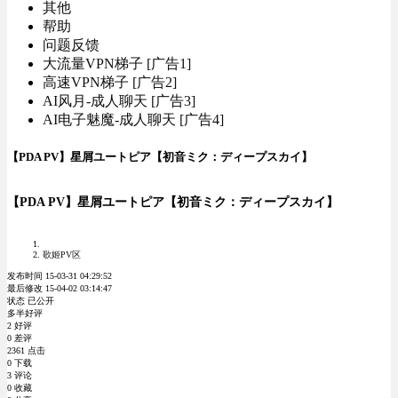
其他
帮助
问题反馈
大流量VPN梯子 [广告1]
高速VPN梯子 [广告2]
AI风月-成人聊天 [广告3]
AI电子魅魔-成人聊天 [广告4]
【PDA PV】星屑ユートピア【初音ミク：ディープスカイ】
【PDA PV】星屑ユートピア【初音ミク：ディープスカイ】
歌姬PV区
发布时间 15-03-31 04:29:52
最后修改 15-04-02 03:14:47
状态 已公开
多半好评
2 好评
0 差评
2361 点击
0 下载
3 评论
0 收藏