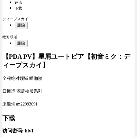
评论
下载
ディープスカイ
删除
绝对领域
删除
【PDA PV】星屑ユートピア【初音ミク：デ
ィープスカイ】
全程绝对领域 啪啪啪
日搬运 深蓝校服系列
来源:©sm22993091
下载
访问密码:
hlv1