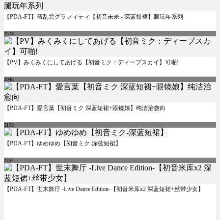
【PDA-FT】積乱雲グラフィティ【初音未来 - 深蓝短裙】腿玩年系列
2378
【PV】みくみくにしてあげる【初音ミク：ディープスカイ】可啪!
2045
【PDA-FT】愛言葉【初音ミク 深蓝短裙+眼镜娘】纯洁治愈向
2193
【PDA-FT】ゆめゆめ【初音ミク-深蓝短裙】
2254
【PDA-FT】世末舞厅 -Live Dance Edition-【初音米库x2 深蓝短裙+丝带少女】