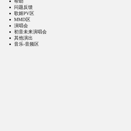
帮助
问题反馈
歌姬PV区
MMD区
演唱会
初音未来演唱会
其他演出
音乐-音频区
虚拟歌手音乐
普通歌手音乐
有声小说-广播剧
同人音声-ASMR [全年龄]
其他音频资源
动漫区
日本动画
国产动画
欧美动画
漫画区
日韩漫画
国产漫画
欧美漫画
小说-读物区