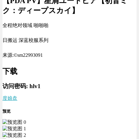
【PDA PV】星屑ユートピア【初音ミ
ク：ディープスカイ】
全程绝对领域 啪啪啪
日搬运 深蓝校服系列
来源:©sm22993091
下载
访问密码:
hlv1
度娘盘
预览