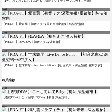
【PV】みくみくにしてあげる【初音ミク：ディープスカイ】可啪!
2045
【PDA-FT】愛言葉【初音ミク 深蓝短裙+眼镜娘】纯洁治愈向
2193
【PDA-FT】ゆめゆめ【初音ミク-深蓝短裙】
2254
【PDA-FT】世末舞厅 -Live Dance Edition-【初音米库x2 深蓝短裙+丝带少女】
相关推荐
2433
【透视DIVA】こっち向いてBaby【初音 深蓝短裙 】
2256