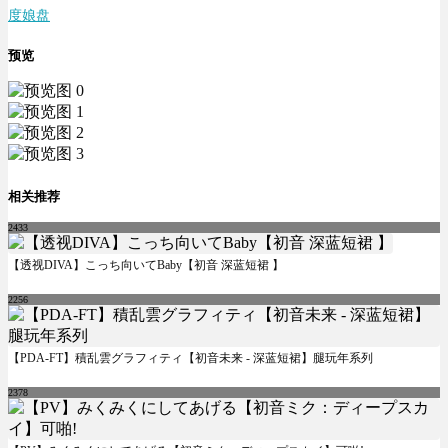
度娘盘
预览
相关推荐
2433
【透视DIVA】こっち向いてBaby【初音 深蓝短裙 】
2256
【PDA-FT】積乱雲グラフィティ【初音未来 - 深蓝短裙】腿玩年系列
2378