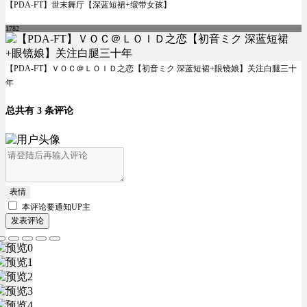
【PDA-FT】世末舞厅【深蓝短裙+缎带女孩】
1782
【PDA-FT】ＶＯＣ＠ＬＯＩＤ之恋【初音ミク 深蓝短裙+眼镜娘】关注白腿三十
年
总共有 3 条评论
表情
本评论要
通知UP主
发表评论