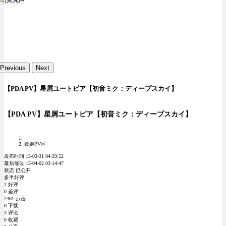
Previous
Next
【PDA PV】星屑ユートピア【初音ミク：ディープスカイ】
【PDA PV】星屑ユートピア【初音ミク：ディープスカイ】
歌姬PV区
发布时间 15-03-31 04:29:52
最后修改 15-04-02 03:14:47
状态 已公开
多半好评
2 好评
0 差评
2361 点击
0 下载
3 评论
0 收藏