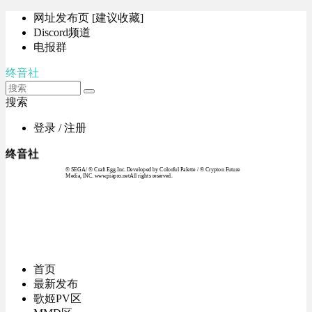
网址发布页 [建议收藏]
Discord频道
电报群
终音社
搜索
登录 / 注册
终音社
© SEGA / © Craft Egg Inc. Developed by Colorful Palette / © Crypton Future
Media, INC. www.piapro.netAll rights reserved.
首页
最新发布
歌姬PV区