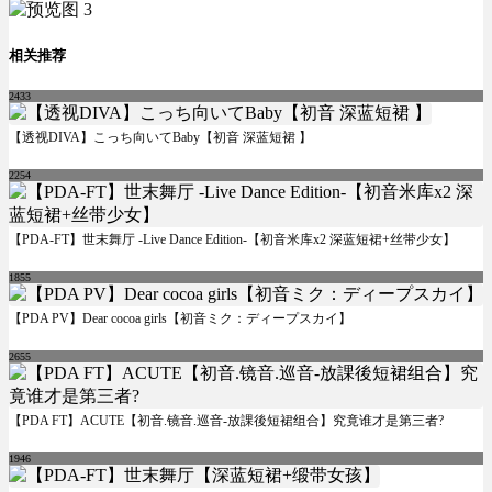
相关推荐
2433
【透视DIVA】こっち向いてBaby【初音 深蓝短裙 】
2254
【PDA-FT】世末舞厅 -Live Dance Edition-【初音米库x2 深蓝短裙+丝带少女】
1855
【PDA PV】Dear cocoa girls【初音ミク：ディープスカイ】
2655
【PDA FT】ACUTE【初音.镜音.巡音-放課後短裙组合】究竟谁才是第三者?
1946