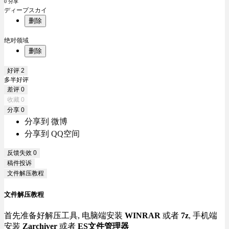
0 分享
ディープスカイ
删除
绝对领域
删除
好评
2
多半好评
差评
0
收藏
0
分享
0
分享到 微博
分享到 QQ空间
反馈失效
0
稿件投诉
文件解压教程
文件解压教程
首先准备好解压工具, 电脑端安装
WINRAR
或者
7z
, 手机端
安装
Zarchiver
或者
ES文件管理器