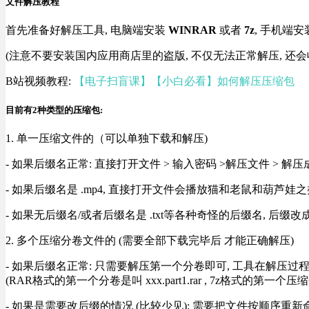
文件解压教程
首先准备好解压工具, 电脑端安装
WINRAR
或者
7z
, 手机端安
(注意不要安装国内应用商店里的盗版, 不仅无法正常解压, 还会
B站视频教程:
【电子扫盲课】【小白必看】如何解压压缩包
目前有2种类型的压缩包:
1. 单一压缩文件的（可以单独下载和解压)
- 如果后缀名正常: 直接打开文件 > 输入密码 >解压文件 > 
- 如果后缀名是 .mp4, 直接打开文件会播放猫和老鼠和葫芦娃之类
- 如果无后缀名/或者后缀名是 .txt等各种奇怪的后缀名, 后缀
2. 多个压缩分卷文件的 (需要全部下载完毕后 才能正确解压)
- 如果后缀名正常: 只需要解压第一个分卷即可, 工具在解压
(RAR格式的第一个分卷是叫 xxx.part1.rar , 7z格式的第一个压缩
- 如果是需要改后缀的情况 (比较少见): 需要把文件按顺序重新命名好才能正常解压, RA