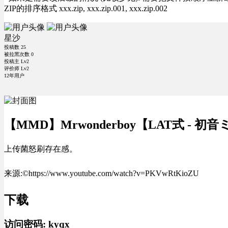
ZIP的排序格式 xxx.zip, xxx.zip.001, xxx.zip.002
星沙
投稿数
25
被拉黑次数
0
投稿主 Lv2
评价师 Lv2
12年用户
【MMD】Mrwonderboy【LAT式 - 初
上传菌怒刷存在感。
来源:©https://www.youtube.com/watch?v=PKVwRtKioZU
下载
访问密码:
kyqx