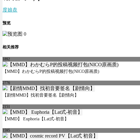
度娘盘
预览
相关推荐
1892
【MMD】わかむらP的投稿视频打包(NICO原画质)
2776
【剧情MMD】找初音要签名【剧情向】
2151
【MMD】 Euphoria【Lat式-初音】
1595