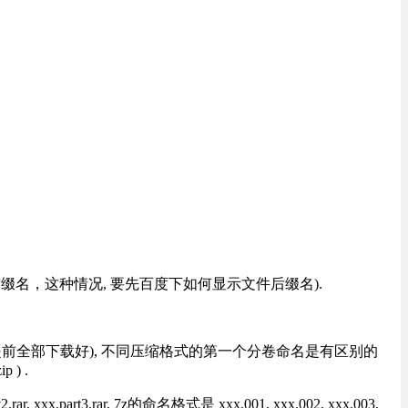
改后缀名，这种情况, 要先百度下如何显示文件后缀名).
提前全部下载好), 不同压缩格式的第一个分卷命名是有区别的
) .
rt3.rar, 7z的命名格式是 xxx.001, xxx.002, xxx.003,