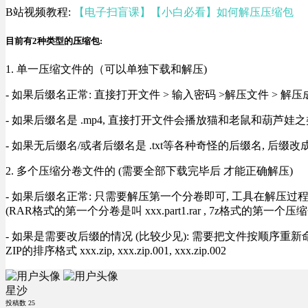
B站视频教程:
【电子扫盲课】【小白必看】如何解压压缩包
目前有2种类型的压缩包:
1. 单一压缩文件的（可以单独下载和解压)
- 如果后缀名正常: 直接打开文件 > 输入密码 >解压文件 > 
- 如果后缀名是 .mp4, 直接打开文件会播放猫和老鼠和葫芦娃之类
- 如果无后缀名/或者后缀名是 .txt等各种奇怪的后缀名, 后缀
2. 多个压缩分卷文件的 (需要全部下载完毕后 才能正确解压)
- 如果后缀名正常: 只需要解压第一个分卷即可, 工具在解压
(RAR格式的第一个分卷是叫 xxx.part1.rar , 7z格式的第一个压缩
- 如果是需要改后缀的情况 (比较少见): 需要把文件按顺序重新命名好才能正常解压, RA
ZIP的排序格式 xxx.zip, xxx.zip.001, xxx.zip.002
星沙
投稿数
25