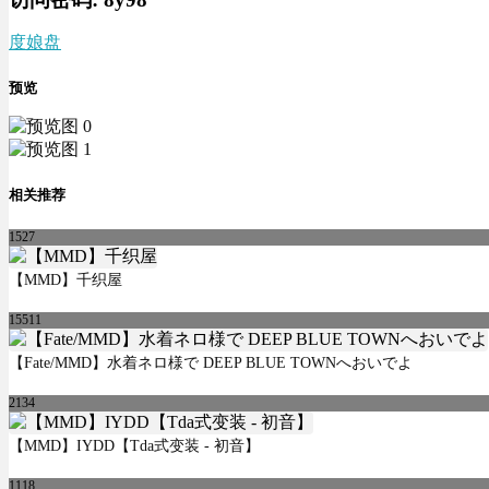
度娘盘
预览
相关推荐
1527
【MMD】千织屋
15511
【Fate/MMD】水着ネロ様で DEEP BLUE TOWNへおいでよ
2134
【MMD】IYDD【Tda式变装 - 初音】
1118