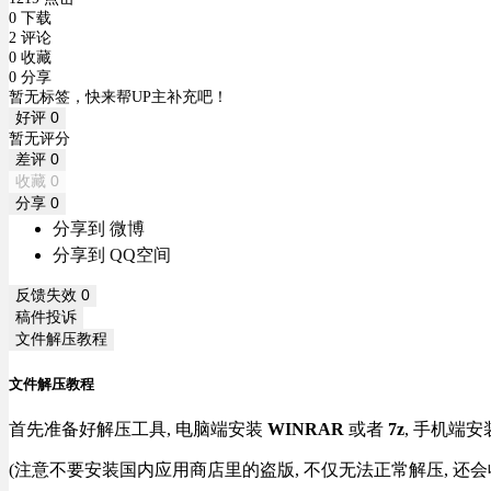
0 下载
2 评论
0 收藏
0 分享
暂无标签，快来帮UP主补充吧！
好评
0
暂无评分
差评
0
收藏
0
分享
0
分享到 微博
分享到 QQ空间
反馈失效
0
稿件投诉
文件解压教程
文件解压教程
首先准备好解压工具, 电脑端安装
WINRAR
或者
7z
, 手机端安
(注意不要安装国内应用商店里的盗版, 不仅无法正常解压, 还会