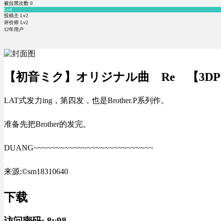
被拉黑次数
0
Lv4
投稿主 Lv2
评价师 Lv2
12年用户
【初音ミク】オリジナル曲 Re 【3DP
LAT式发力ing，第四发，也是Brother.P系列作。
准备先把Brother的发完。
DUANG~~~~~~~~~~~~~~~~~~~~~~~~~~~
来源:©sm18310640
下载
访问密码:
8y98