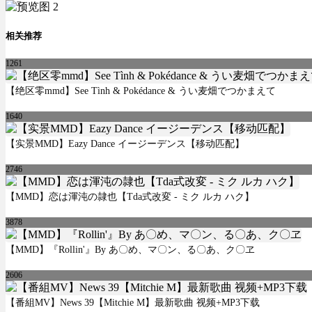
相关推荐
1261
【绝区零mmd】See Tình & Pokédance & うい麦畑でつかまえて
1640
【实景MMD】Eazy Dance イージーデンス【移动匹配】
2746
【MMD】恋は渾沌の隷也【Tda式改変 - ミク ルカ ハク】
3878
【MMD】『Rollin'』By あ〇め、マ〇ン、る〇あ、ク〇ヱ
2606
【番組MV】News 39【Mitchie M】最新歌曲 视频+MP3下载