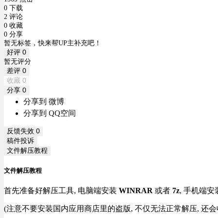
0 下载
2 评论
0 收藏
0 分享
暂无标签，快来帮UP主补充吧！
好评
0
暂无评分
差评
0
收藏
0
分享
0
分享到 微博
分享到 QQ空间
反馈失效
0
稿件投诉
文件解压教程
文件解压教程
首先准备好解压工具, 电脑端安装
WINRAR
或者
7z
, 手机端安
(注意不要安装国内应用商店里的盗版, 不仅无法正常解压, 还会