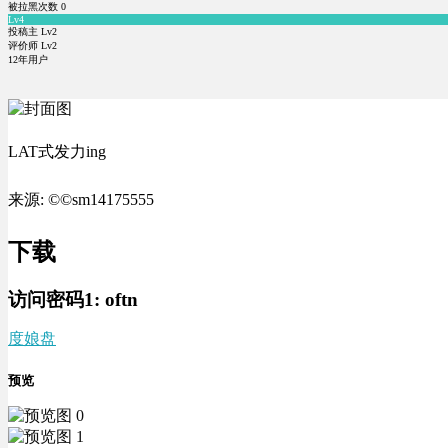
被拉黑次数
0
Lv4
投稿主 Lv2
评价师 Lv2
12年用户
LAT式发力ing
来源: ©©sm14175555
下载
访问密码1:
oftn
度娘盘
预览