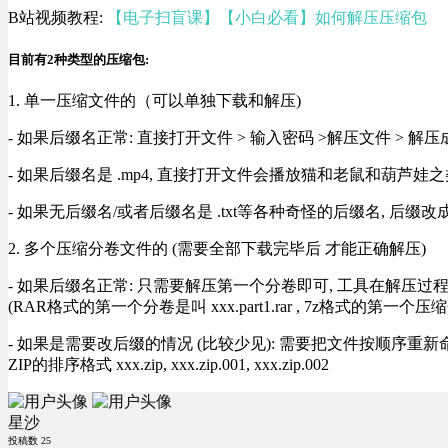
B站视频教程:
【电子扫盲课】【小白必看】如何解压压缩包
目前有2种类型的压缩包:
1. 单一压缩文件的（可以单独下载和解压)
- 如果后缀名正常: 直接打开文件 > 输入密码 >解压文件 > 
- 如果后缀名是 .mp4, 直接打开文件会播放猫和老鼠和葫芦娃之类
- 如果无后缀名/或者后缀名是 .txt等各种奇怪的后缀名, 后缀
2. 多个压缩分卷文件的 (需要全部下载完毕后 才能正确解压)
- 如果后缀名正常: 只需要解压第一个分卷即可, 工具在解压
(RAR格式的第一个分卷是叫 xxx.part1.rar , 7z格式的第一个压缩
- 如果是需要改后缀的情况 (比较少见): 需要把文件按顺序重新命名好才能正常解压, RA
ZIP的排序格式 xxx.zip, xxx.zip.001, xxx.zip.002
星沙
投稿数
25