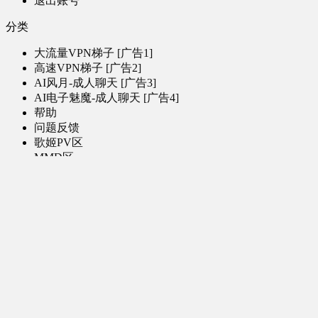
退出账号
分类
大流量VPN梯子 [广告1]
高速VPN梯子 [广告2]
AI风月-成人聊天 [广告3]
AI电子魅魔-成人聊天 [广告4]
帮助
问题反馈
歌姬PV区
MMD区
演唱会
初音未来演唱会
其他演出
音乐-音频区
虚拟歌手音乐
普通歌手音乐
有声小说-广播剧
同人音声-ASMR [全年龄]
其他音频资源
动漫区