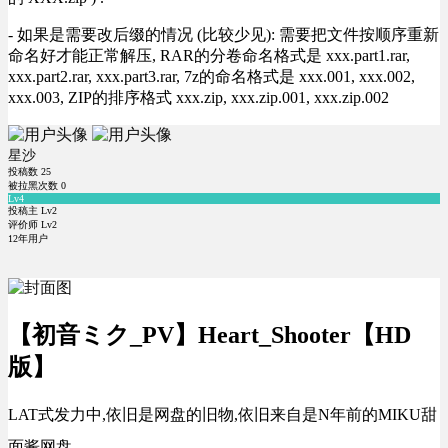
- 如果是需要改后缀的情况 (比较少见): 需要把文件按顺序重新
命名好才能正常解压, RAR的分卷命名格式是 xxx.part1.rar,
xxx.part2.rar, xxx.part3.rar, 7z的命名格式是 xxx.001, xxx.002,
xxx.003, ZIP的排序格式 xxx.zip, xxx.zip.001, xxx.zip.002
星沙
投稿数
25
被拉黑次数
0
Lv4
投稿主 Lv2
评价师 Lv2
12年用户
【初音ミク_PV】Heart_Shooter【HD
版】
LAT式发力中,依旧是网盘的旧物,依旧来自是N年前的MIKU甜
面酱网盘.