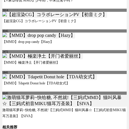
【V家⑤传说 MMD】少年郎，不来点兔子吗？
2614
【超渲染CG】コラボレーションPV【初音ミク】
3045
【MMD】drop pop candy【Hazy】
2472
【MMD】極楽浄土【开门者爱丽丝】
1841
【MMD】Tdapetit Donut hole【TDA幼女式】
6645
激萌猫耳萝莉~快给糖, 不然就!【三妈式MMD】猫叫风暴☆【三妈式初音MIKU猫
耳万圣装】【SIVA】
相关推荐