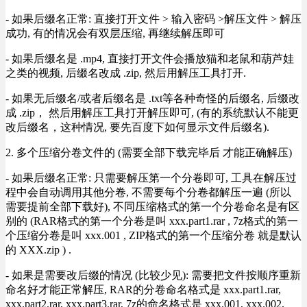
- 如果后缀名正常: 直接打开文件 > 输入密码 >解压文件 > 解压
成功, 有的情况会有双层压缩, 再继续解压即可
- 如果后缀名是 .mp4, 直接打开文件会播放猫和老鼠和葫芦娃
之类的视频, 后缀名改成 .zip, 然后用解压工具打开.
- 如果无后缀名/或者后缀名是 .txt等各种奇怪的后缀名, 后缀改
成 .zip， 然后用解压工具打开解压即可, (有的系统默认不能更
改后缀名，这种情况, 要先百度下如何显示文件后缀名).
2. 多个压缩分卷文件的 (需要全部下载完毕后 才能正确解压)
- 如果后缀名正常: 只需要解压第一个分卷即可, 工具在解压过
程中会自动调用其他分卷, 不需要每个分卷都解压一遍 (所以
需要提前全部下载好), 不同压缩格式的第一个分卷命名是有区
别的 (RAR格式的第一个分卷是叫 xxx.part1.rar , 7z格式的第一
个压缩分卷是叫 xxx.001 , ZIP格式的第一个压缩分卷 就是默认
的 XXX.zip ) .
- 如果是需要改后缀的情况 (比较少见): 需要把文件按顺序重新
命名好才能正常解压, RAR的分卷命名格式是 xxx.part1.rar,
xxx.part2.rar, xxx.part3.rar, 7z的命名格式是 xxx.001, xxx.002,