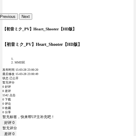
Previous
Next
【初音ミク_PV】Heart_Shooter【HD版】
【初音ミク_PV】Heart_Shooter【HD版】
MMD区
发布时间 15-03-28 23:00:20
最后修改 15-03-28 23:00:49
状态 已公开
暂无评分
0 好评
0 差评
1542 点击
0 下载
0 评论
0 收藏
0 分享
暂无标签，快来帮UP主补充吧！
好评
0
暂无评分
差评
0