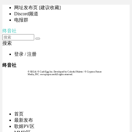
网址发布页 [建议收藏]
Discord频道
电报群
终音社
搜索
登录 / 注册
终音社
© SEGA / © Craft Egg Inc. Developed by Colorful Palette / © Crypton Future
Media, INC. www.piapro.netAll rights reserved.
首页
最新发布
歌姬PV区