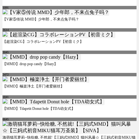
1091
【V家⑤传说 MMD】少年郎，不来点兔子吗？
2614
【超渲染CG】コラボレーションPV【初音ミク】
3045
【MMD】drop pop candy【Hazy】
2472
【MMD】極楽浄土【开门者爱丽丝】
1841
【MMD】Tdapetit Donut hole【TDA幼女式】
6645
激萌猫耳萝莉~快给糖, 不然就!【三妈式MMD】猫叫风暴☆【三妈式初音MIKU猫