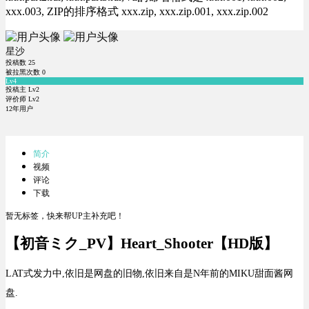
xxx.003, ZIP的排序格式 xxx.zip, xxx.zip.001, xxx.zip.002
星沙
投稿数
25
被拉黑次数
0
Lv4
投稿主 Lv2
评价师 Lv2
12年用户
简介
视频
评论
下载
暂无标签，快来帮UP主补充吧！
【初音ミク_PV】Heart_Shooter【HD版】
LAT式发力中,依旧是网盘的旧物,依旧来自是N年前的MIKU甜面酱网
盘.