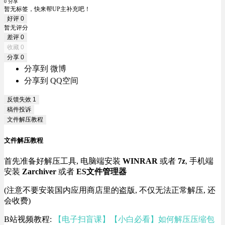
0 分享
暂无标签，快来帮UP主补充吧！
好评
0
暂无评分
差评
0
收藏
0
分享
0
分享到 微博
分享到 QQ空间
反馈失效
1
稿件投诉
文件解压教程
文件解压教程
首先准备好解压工具, 电脑端安装
WINRAR
或者
7z
, 手机端
安装
Zarchiver
或者
ES文件管理器
(注意不要安装国内应用商店里的盗版, 不仅无法正常解压, 还
会收费)
B站视频教程:
【电子扫盲课】【小白必看】如何解压压缩包