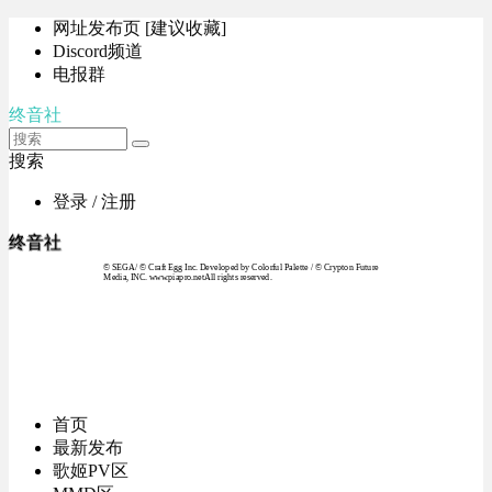
网址发布页 [建议收藏]
Discord频道
电报群
终音社
搜索
登录 / 注册
终音社
© SEGA / © Craft Egg Inc. Developed by Colorful Palette / © Crypton Future
Media, INC. www.piapro.netAll rights reserved.
首页
最新发布
歌姬PV区