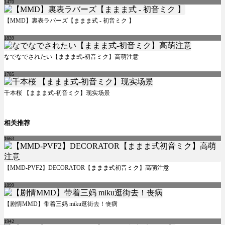
1470
【MMD】裏表ラバーズ【ままま式 - 初音ミク 】
1839
なでなでされたい【ままま式-初音ミク】高萌注意
1785
千本桜 【ままま式-初音ミク】现实场景
相关推荐
1663
【MMD-PVF2】DECORATOR【ままま式初音ミク】高萌注意
1899
【剧情MMD】带着三妈 miku逛街去！丧病
1942