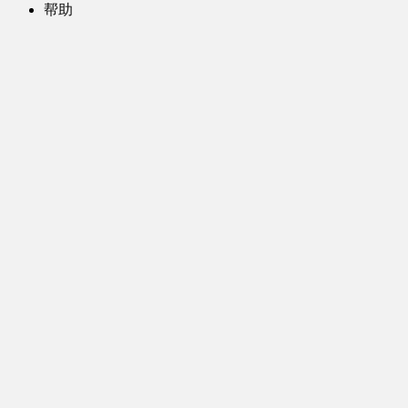
帮助
问题反馈
歌姬PV区
MMD区
演唱会
初音未来演唱会
其他演出
音乐-音频区
虚拟歌手音乐
普通歌手音乐
有声小说-广播剧
同人音声-ASMR [全年龄]
其他音频资源
动漫区
日本动画
国产动画
欧美动画
漫画区
日韩漫画
国产漫画
欧美漫画