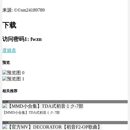
来源: ©©sm24189789
下载
访问密码1:
fwzn
度娘盘
预览
相关推荐
6248
【MMD小合集】TDA式初音ミク-7部
2014