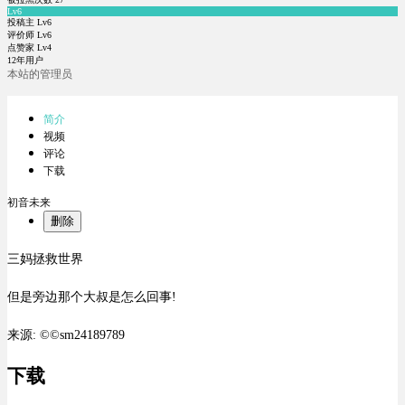
Lv6
投稿主 Lv6
评价师 Lv6
点赞家 Lv4
12年用户
本站的管理员
简介
视频
评论
下载
初音未来
删除
三妈拯救世界
但是旁边那个大叔是怎么回事!
来源: ©©sm24189789
下载