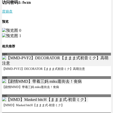
访问密码1:
fwzn
度娘盘
预览
相关推荐
1663
【MMD-PVF2】DECORATOR【ままま式初音ミク】高萌注意
1899
【剧情MMD】带着三妈 miku逛街去！丧病
1942
【MMD】Masked bitcH【ままま式-初音ミク】