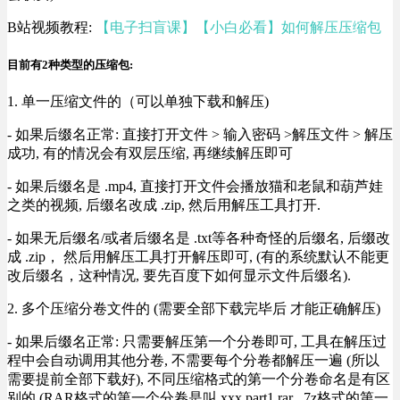
B站视频教程:
【电子扫盲课】【小白必看】如何解压压缩包
目前有2种类型的压缩包:
1. 单一压缩文件的（可以单独下载和解压)
- 如果后缀名正常: 直接打开文件 > 输入密码 >解压文件 > 解压
成功, 有的情况会有双层压缩, 再继续解压即可
- 如果后缀名是 .mp4, 直接打开文件会播放猫和老鼠和葫芦娃
之类的视频, 后缀名改成 .zip, 然后用解压工具打开.
- 如果无后缀名/或者后缀名是 .txt等各种奇怪的后缀名, 后缀改
成 .zip， 然后用解压工具打开解压即可, (有的系统默认不能更
改后缀名，这种情况, 要先百度下如何显示文件后缀名).
2. 多个压缩分卷文件的 (需要全部下载完毕后 才能正确解压)
- 如果后缀名正常: 只需要解压第一个分卷即可, 工具在解压过
程中会自动调用其他分卷, 不需要每个分卷都解压一遍 (所以
需要提前全部下载好), 不同压缩格式的第一个分卷命名是有区
别的 (RAR格式的第一个分卷是叫 xxx.part1.rar , 7z格式的第一