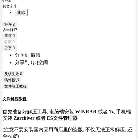
0 分享
初音未来
删除
好评
2
多半好评
差评
0
收藏
0
分享
0
分享到 微博
分享到 QQ空间
反馈失效
0
稿件投诉
文件解压教程
文件解压教程
首先准备好解压工具, 电脑端安装
WINRAR
或者
7z
, 手机端
安装
Zarchiver
或者
ES文件管理器
(注意不要安装国内应用商店里的盗版, 不仅无法正常解压, 还
会收费)