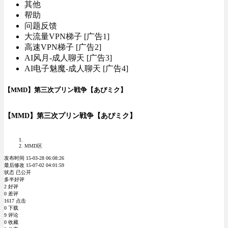
其他
帮助
问题反馈
大流量VPN梯子 [广告1]
高速VPN梯子 [广告2]
AI风月-成人聊天 [广告3]
AI电子魅魔-成人聊天 [广告4]
【MMD】第三次プリン戦争【あぴミク】
【MMD】第三次プリン戦争【あぴミク】
MMD区
发布时间 15-03-28 06:08:26
最后修改 15-07-02 04:01:59
状态 已公开
多半好评
2 好评
0 差评
1617 点击
0 下载
9 评论
0 收藏