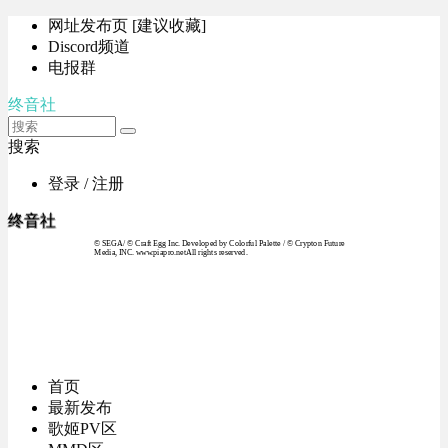
网址发布页 [建议收藏]
Discord频道
电报群
终音社
搜索
登录 / 注册
终音社
© SEGA / © Craft Egg Inc. Developed by Colorful Palette / © Crypton Future
Media, INC. www.piapro.netAll rights reserved.
首页
最新发布
歌姬PV区