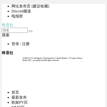
网址发布页 [建议收藏]
Discord频道
电报群
终音社
搜索
登录 / 注册
终音社
© SEGA / © Craft Egg Inc. Developed by Colorful Palette / © Crypton Future
Media, INC. www.piapro.netAll rights reserved.
首页
最新发布
歌姬PV区