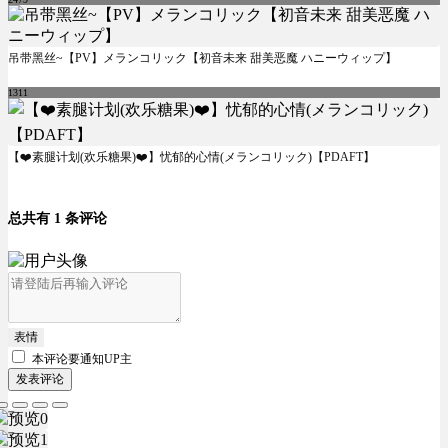
吊带黑丝~【PV】メランコリック【初音未来 甜美恶魔 ハニーウィップ】
1311
【❤️素腿计划(欢乐糖果)❤️】忧郁的心情(メランコリック)【PDAFT】
总共有 1 条评论
表情
本评论要
通知UP主
发表评论