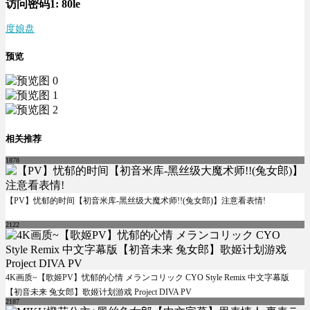
访问密码1:
80le
度娘盘
预览
相关推荐
1878
【PV】忧郁的时间【初音米库-黑丝级大魔术师!!(兔女郎)】注意看表情!
2122
4K画质~【歌姬PV】忧郁的心情 メランコリック CYO Style Remix 中文字幕版
【初音未来 兔女郎】歌姬计划游戏 Project DIVA PV
2187