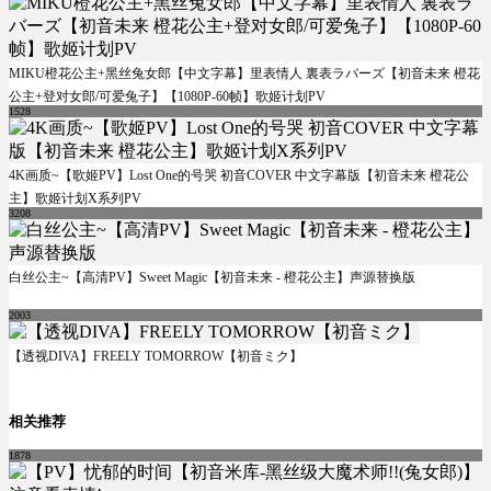
MIKU橙花公主+黑丝兔女郎【中文字幕】里表情人 裏表ラバーズ【初音未来 橙花
公主+登对女郎/可爱兔子】【1080P-60帧】歌姬计划PV
1528
4K画质~【歌姬PV】Lost One的号哭 初音COVER 中文字幕版【初音未来 橙花公
主】歌姬计划X系列PV
3208
白丝公主~【高清PV】Sweet Magic【初音未来 - 橙花公主】声源替换版
2003
【透视DIVA】FREELY TOMORROW【初音ミク】
相关推荐
1878