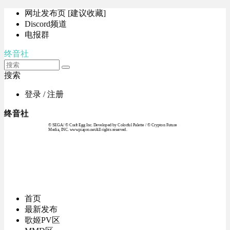
网址发布页 [建议收藏]
Discord频道
电报群
终音社
搜索
登录 / 注册
终音社
© SEGA / © Craft Egg Inc. Developed by Colorful Palette / © Crypton Future
Media, INC. www.piapro.netAll rights reserved.
首页
最新发布
歌姬PV区