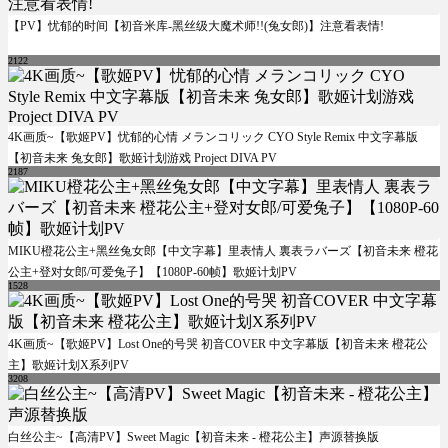
【PV】忧郁的时间【初音米库-黑丝级大魔术师!!(兔女郎)】注意看表情!
2122
4K画质~【歌姬PV】忧郁的心情 メランコリック CYO Style Remix 中文字幕版
【初音未来 兔女郎】歌姬计划游戏 Project DIVA PV
2187
MIKU橙花公主+黑丝兔女郎【中文字幕】里表情人 裏表ラバーズ【初音未来 橙花
公主+登对女郎/可爱兔子】【1080P-60帧】歌姬计划PV
1528
4K画质~【歌姬PV】Lost One的号哭 初音COVER 中文字幕版【初音未来 橙花公
主】歌姬计划X系列PV
3208
白丝公主~【高清PV】Sweet Magic【初音未来 - 橙花公主】声源替换版