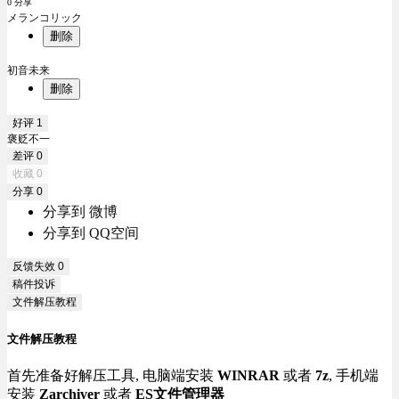
0 分享
メランコリック
删除
初音未来
删除
好评
1
褒贬不一
差评
0
收藏
0
分享
0
分享到 微博
分享到 QQ空间
反馈失效
0
稿件投诉
文件解压教程
文件解压教程
首先准备好解压工具, 电脑端安装
WINRAR
或者
7z
, 手机端
安装
Zarchiver
或者
ES文件管理器