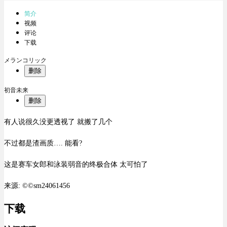
简介
视频
评论
下载
メランコリック
删除
初音未来
删除
有人说很久没更透视了 就搬了几个
不过都是渣画质…. 能看?
这是赛车女郎和泳装弱音的终极合体 太可怕了
来源: ©©sm24061456
下载