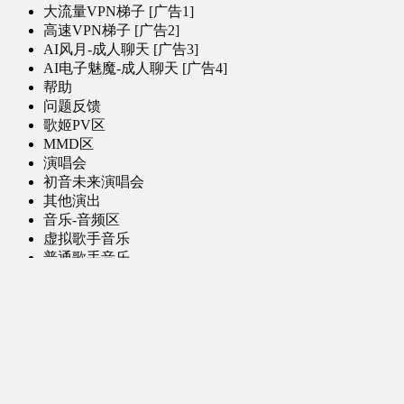
大流量VPN梯子 [广告1]
高速VPN梯子 [广告2]
AI风月-成人聊天 [广告3]
AI电子魅魔-成人聊天 [广告4]
帮助
问题反馈
歌姬PV区
MMD区
演唱会
初音未来演唱会
其他演出
音乐-音频区
虚拟歌手音乐
普通歌手音乐
有声小说-广播剧
同人音声-ASMR [全年龄]
其他音频资源
动漫区
日本动画
国产动画
欧美动画