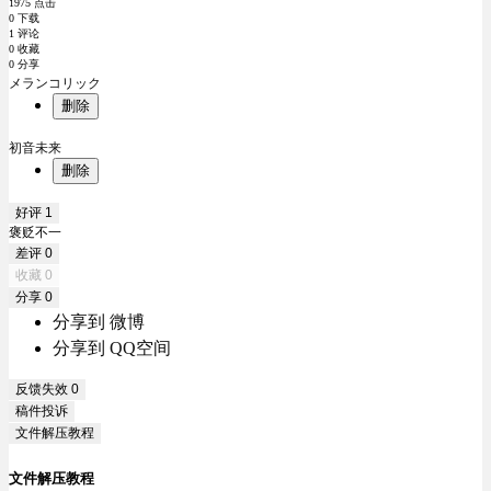
1975 点击
0 下载
1 评论
0 收藏
0 分享
メランコリック
删除
初音未来
删除
好评
1
褒贬不一
差评
0
收藏
0
分享
0
分享到 微博
分享到 QQ空间
反馈失效
0
稿件投诉
文件解压教程
文件解压教程