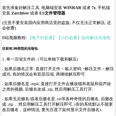
首先准备好解压工具, 电脑端安装
WINRAR
或者
7z
, 手机端
安装
Zarchiver
或者
ES文件管理器
(注意不要安装国内应用商店里的盗版, 不仅无法正常解压, 还
会收费)
B站视频教程:
【电子扫盲课】【小白必看】如何解压压缩包
目前有2种类型的压缩包:
1. 单一压缩文件的（可以单独下载和解压)
- 如果后缀名正常: 直接打开文件 > 输入密码 >解压文件 > 解压
成功, 有的情况会有双层压缩, 再继续解压即可
- 如果后缀名是 .mp4, 直接打开文件会播放猫和老鼠和葫芦娃
之类的视频, 后缀名改成 .zip, 然后用解压工具打开.
- 如果无后缀名/或者后缀名是 .txt等各种奇怪的后缀名, 后缀改
成 .zip， 然后用解压工具打开解压即可, (有的系统默认不能更
改后缀名，这种情况, 要先百度下如何显示文件后缀名).