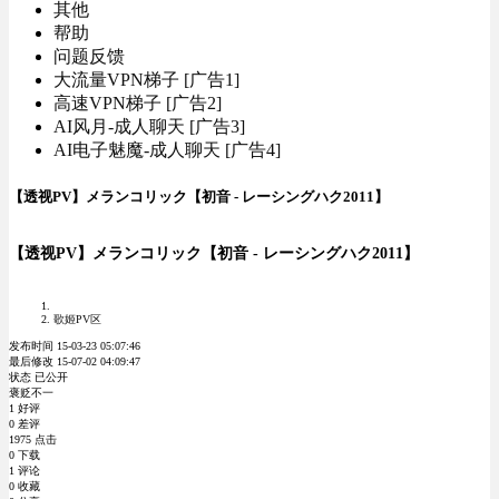
其他
帮助
问题反馈
大流量VPN梯子 [广告1]
高速VPN梯子 [广告2]
AI风月-成人聊天 [广告3]
AI电子魅魔-成人聊天 [广告4]
【透视PV】メランコリック【初音 - レーシングハク2011】
【透视PV】メランコリック【初音 - レーシングハク2011】
歌姬PV区
发布时间 15-03-23 05:07:46
最后修改 15-07-02 04:09:47
状态 已公开
褒贬不一
1 好评
0 差评
1975 点击
0 下载
1 评论
0 收藏