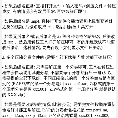
- 如果后缀名正常: 直接打开文件 > 输入密码 >解压文件 > 解压
成功, 有的情况会有双层压缩, 再继续解压即可
- 如果后缀名是 .mp4, 直接打开文件会播放猫和老鼠和葫芦娃
之类的视频, 后缀名改成 .zip, 然后用解压工具打开.
- 如果无后缀名/或者后缀名是 .txt等各种奇怪的后缀名, 后缀改
成 .zip， 然后用解压工具打开解压即可, (有的系统默认不能更
改后缀名，这种情况, 要先百度下如何显示文件后缀名).
2. 多个压缩分卷文件的 (需要全部下载完毕后 才能正确解压)
- 如果后缀名正常: 只需要解压第一个分卷即可, 工具在解压过
程中会自动调用其他分卷, 不需要每个分卷都解压一遍 (所以
需要提前全部下载好), 不同压缩格式的第一个分卷命名是有区
别的 (RAR格式的第一个分卷是叫 xxx.part1.rar , 7z格式的第一
个压缩分卷是叫 xxx.001 , ZIP格式的第一个压缩分卷 就是默认
的 XXX.zip ) .
- 如果是需要改后缀的情况 (比较少见): 需要把文件按顺序重新
命名好才能正常解压, RAR的分卷命名格式是 xxx.part1.rar,
xxx.part2.rar, xxx.part3.rar, 7z的命名格式是 xxx.001, xxx.002,