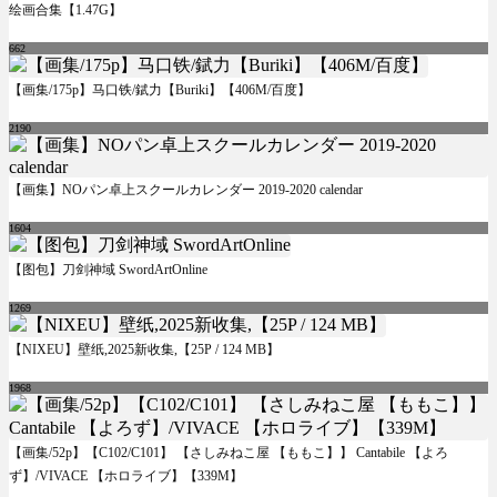
绘画合集【1.47G】
662
【画集/175p】马口铁/錻力【Buriki】【406M/百度】
2190
【画集】NOパン卓上スクールカレンダー 2019-2020 calendar
1604
【图包】刀剑神域 SwordArtOnline
1269
【NIXEU】壁纸,2025新收集,【25P / 124 MB】
1968
【画集/52p】【C102/C101】 【さしみねこ屋 【ももこ】】 Cantabile 【よろ
ず】/VIVACE 【ホロライブ】【339M】