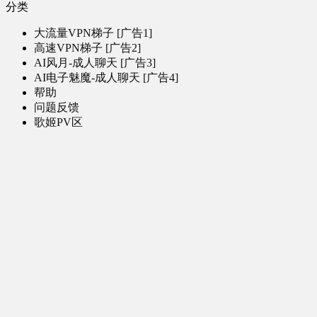
分类
大流量VPN梯子 [广告1]
高速VPN梯子 [广告2]
AI风月-成人聊天 [广告3]
AI电子魅魔-成人聊天 [广告4]
帮助
问题反馈
歌姬PV区
MMD区
演唱会
初音未来演唱会
其他演出
音乐-音频区
虚拟歌手音乐
普通歌手音乐
有声小说-广播剧
同人音声-ASMR [全年龄]
其他音频资源
动漫区
日本动画
国产动画