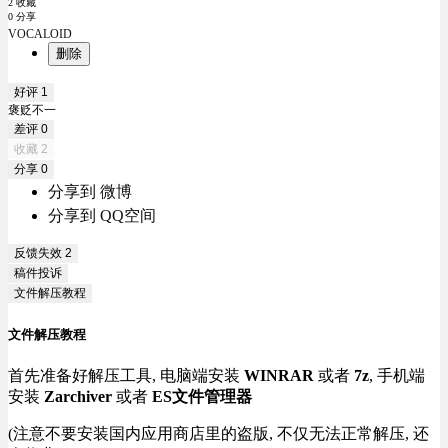
2 收藏
0 分享
VOCALOID
删除
好评
1
褒贬不一
差评
0
收藏
2
分享
0
分享到 微博
分享到 QQ空间
反馈失效
2
稿件投诉
文件解压教程
文件解压教程
首先准备好解压工具, 电脑端安装
WINRAR
或者
7z
, 手机端
安装
Zarchiver
或者
ES文件管理器
(注意不要安装国内应用商店里的盗版, 不仅无法正常解压, 还