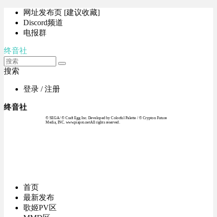
网址发布页 [建议收藏]
Discord频道
电报群
终音社
搜索
登录 / 注册
终音社
© SEGA / © Craft Egg Inc. Developed by Colorful Palette / © Crypton Future
Media, INC. www.piapro.netAll rights reserved.
首页
最新发布
歌姬PV区