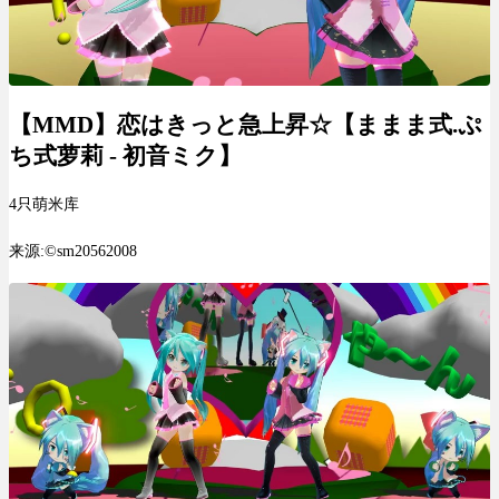
【MMD】恋はきっと急上昇☆【ままま式.ぷ
ち式萝莉 - 初音ミク】
4只萌米库
来源:©sm20562008