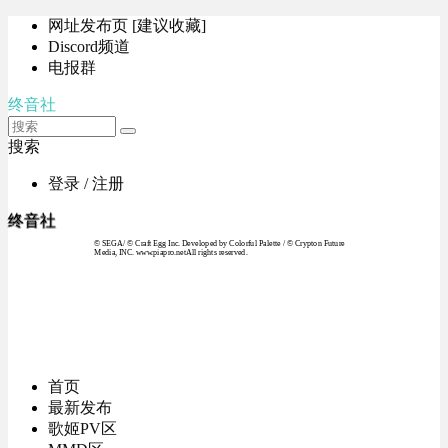
网址发布页 [建议收藏]
Discord频道
电报群
终音社
搜索
登录 / 注册
终音社
© SEGA / © Craft Egg Inc. Developed by Colorful Palette / © Crypton Future
Media, INC. www.piapro.netAll rights reserved.
首页
最新发布
歌姬PV区