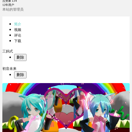
点赞家 Lv4
12年用户
本站的管理员
简介
视频
评论
下载
三妈式
删除
初音未来
删除