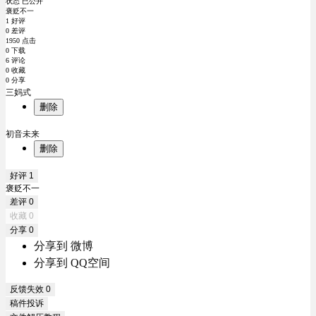
状态 已公开
褒贬不一
1 好评
0 差评
1950 点击
0 下载
6 评论
0 收藏
0 分享
三妈式
删除
初音未来
删除
好评
1
褒贬不一
差评
0
收藏
0
分享
0
分享到 微博
分享到 QQ空间
反馈失效
0
稿件投诉