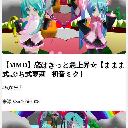
【MMD】恋はきっと急上昇☆【ままま
式.ぷち式萝莉 - 初音ミク】
4只萌米库
来源:©sm20562008