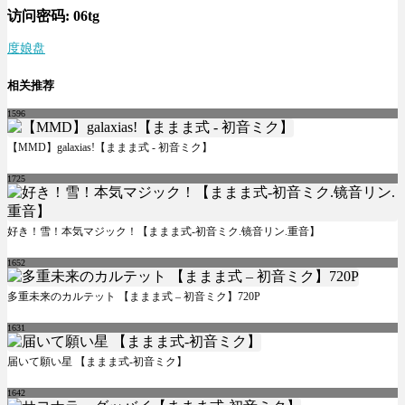
访问密码:
06tg
度娘盘
相关推荐
1596
【MMD】galaxias!【ままま式 - 初音ミク】
1725
好き！雪！本気マジック！【ままま式-初音ミク.镜音リン.重音】
1652
多重未来のカルテット 【ままま式 – 初音ミク】720P
1631
届いて願い星 【ままま式-初音ミク】
1642