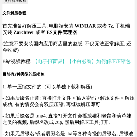
文件解压教程
文件解压教程
首先准备好解压工具, 电脑端安装
WINRAR
或者
7z
, 手机端
安装
Zarchiver
或者
ES文件管理器
(注意不要安装国内应用商店里的盗版, 不仅无法正常解压, 还
会收费)
B站视频教程:
【电子扫盲课】【小白必看】如何解压压缩包
目前有2种类型的压缩包:
1. 单一压缩文件的（可以单独下载和解压)
- 如果后缀名正常: 直接打开文件 > 输入密码 >解压文件 > 解压
成功, 有的情况会有双层压缩, 再继续解压即可
- 如果后缀名是 .mp4, 直接打开文件会播放猫和老鼠和葫芦娃
之类的视频, 后缀名改成 .zip, 然后用解压工具打开.
- 如果无后缀名/或者后缀名是 .txt等各种奇怪的后缀名, 后缀改