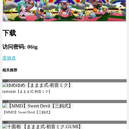
下载
访问密码:
06tg
度娘盘
相关推荐
1660
ゆめゆめ【ままま式-初音ミク】
1938
【MMD】Sweet Devil【三妈式】
1862