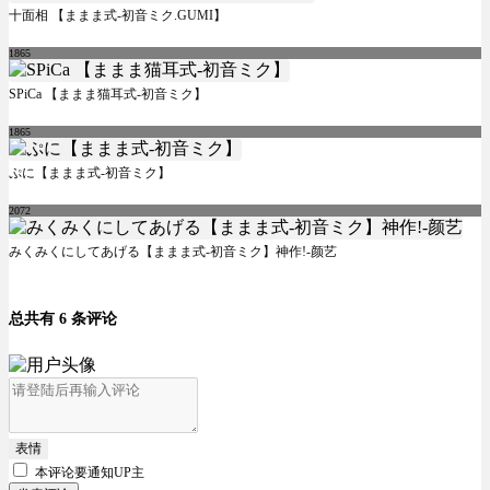
十面相 【ままま式-初音ミク.GUMI】
1865
SPiCa 【ままま猫耳式-初音ミク】
1865
ぷに【ままま式-初音ミク】
2072
みくみくにしてあげる【ままま式-初音ミク】神作!-颜艺
总共有 6 条评论
表情
本评论要
通知UP主