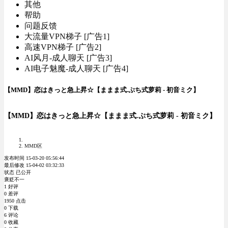
其他
帮助
问题反馈
大流量VPN梯子 [广告1]
高速VPN梯子 [广告2]
AI风月-成人聊天 [广告3]
AI电子魅魔-成人聊天 [广告4]
【MMD】恋はきっと急上昇☆【ままま式.ぷち式萝莉 - 初音ミク】
【MMD】恋はきっと急上昇☆【ままま式.ぷち式萝莉 - 初音ミク】
MMD区
发布时间 15-03-20 05:56:44
最后修改 15-04-02 03:32:33
状态 已公开
褒贬不一
1 好评
0 差评
1950 点击
0 下载
6 评论
0 收藏