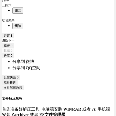
0 分享
三妈式
删除
初音未来
删除
好评
1
褒贬不一
差评
0
收藏
0
分享
0
分享到 微博
分享到 QQ空间
反馈失效
0
稿件投诉
文件解压教程
文件解压教程
首先准备好解压工具, 电脑端安装
WINRAR
或者
7z
, 手机端
安装
Zarchiver
或者
ES文件管理器