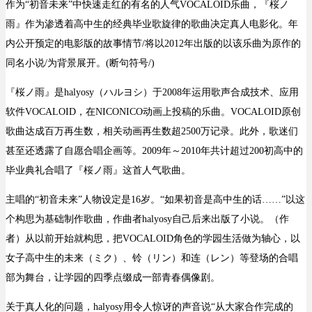
作为
“初音未来”
中快速走红的有名的
人气
VOCALOID
乐曲
，『桜ノ
雨』作为
渗透着
高中生的
经典
毕业歌旋律的歌曲决定
真人
电影化
。年
内公开
预定的电影
版的
故事情节/
将以2012年出版的以该乐曲为
原作的
同名
小说/为背景展开
。(断句符号/)
『桜ノ雨』是
halyosy（ハルヨシ）于2008年运用
歌声合成
技术
、
应用
软件
VOCALOID，在
NICONICO动画上投稿
的
乐曲
。VOCALOID
原创
歌曲
达成百万再生数
，
相关动画
再生数超
2500
万
记录
。此外，
歌迷们
甚至还透露了自愿
合唱
企画
等。
2009
年～2010年
共计
超过
200
初
高中的
毕业典礼
合唱
了『桜ノ雨』这首
人气
歌曲
。
主唱的
“初音未来”
人物设定是
16岁
。
“
如果
初音是
高中生的
话……”以
这
个构思为
基础
制作歌曲，作曲者
halyosy
自己
后来
出版了小说
。（作
者）
从以前开始就
构思
，把
VOCALOID
角色的
学园
生活做
为轴心
，以
女子高中生
的
未来（ミク
）、
铃
（リン
）和连（レン）
等登场的
合唱
部
为舞台，让
学园
的四季
点缀成一部
青春
偶像剧。
关于真人
化的问题，
halyosy用令人惊讶的声音说
“从
大家合作完成
的