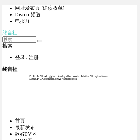
网址发布页 [建议收藏]
Discord频道
电报群
终音社
搜索
登录 / 注册
终音社
© SEGA / © Craft Egg Inc. Developed by Colorful Palette / © Crypton Future
Media, INC. www.piapro.netAll rights reserved.
首页
最新发布
歌姬PV区