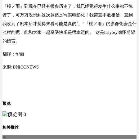
『桜ノ雨』
到现在已经有
很多
历史了
，我已经觉得
发生什么事都不
惊
讶
了
，可万万没想到这次竟然是
写实电影
化！
我简直不敢相信
，直到
我
收到了
剧本后才觉得
来看
可能是真
的
”。“『桜ノ雨』
的
影像化会是什
么样的
呢，
能和大家一起享受
快乐
是很幸运的
。”这是halyosy
满怀期望
的
留言
。
翻译：华丽
来源:©NICONEWS
预览
相关推荐
15