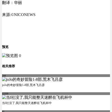
翻译：华丽
来源:©NICONEWS
预览
相关推荐
244
joJo的奇妙冒险1-8部,荒木飞吕彦
15339
当I社没了,我只能整天迷醉在飞机杯中
85