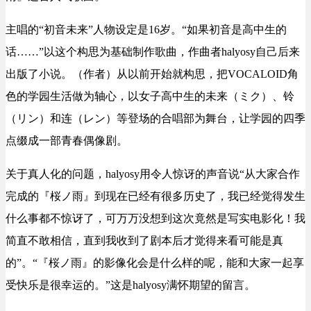
主唱的
“初音未来”
人物设定是
16岁
。
“
如果
初音是
高中生的
话……”以
这个构思为
基础
制作歌曲，作曲者
halyosy
自己
后来
出版了小说
。（作者）
从以前开始就
构思
，把
VOCALOID
角
色的
学园
生活做
为轴心
，以女子高中生
的
未来（ミク
）、
铃
（リン
）和连（レン）
等登场的
合唱部
为舞台，让
学园
的四季
点缀成一部
青春
偶像剧。
关于真人
化的问题，
halyosy用令人惊讶的声音说
“从
大家合作
完成
的『桜ノ雨』
到现在已经有
很多
历史了
，我已经觉得
发生
什么事都不
惊讶
了
，可万万没想到这次竟然是
写实电影
化！
我
简直不敢相信
，直到我
收到了
剧本后才觉得
来看
可能是真
的
”。“『桜ノ雨』
的
影像化会是什么样的
呢，
能和大家一起享
受
快乐
是很幸运的
。”这是halyosy
满怀期望
的
留言
。