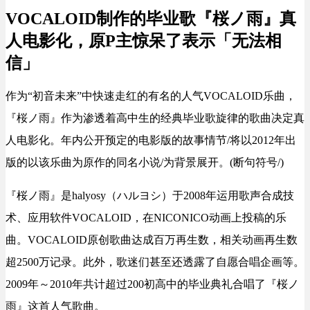
VOCALOID制作的毕业歌『桜ノ雨』真
人电影化，原P主惊呆了表示「无法相
信」
作为
“初音未来”
中快速走红的有名的
人气
VOCALOID
乐曲
，
『桜ノ雨』作为
渗透着
高中生的
经典
毕业歌旋律的歌曲决定
真
人
电影化
。年内公开
预定的电影
版的
故事情节/
将以2012年出
版的以该乐曲为
原作的
同名
小说/为背景展开
。(断句符号/)
『桜ノ雨』是
halyosy（ハルヨシ）于2008年运用
歌声合成
技
术
、
应用
软件
VOCALOID，在
NICONICO动画上投稿
的
乐
曲
。VOCALOID
原创歌曲
达成百万再生数
，
相关动画
再生数
超
2500
万
记录
。此外，
歌迷们甚至还透露了自愿
合唱
企画
等。
2009
年～2010年
共计
超过
200
初
高中的毕业典礼
合唱
了『桜ノ
雨』这首
人气
歌曲
。