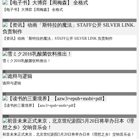
【电子书】大博弈【周梅森】 全格式
1435
【资讯】动画「斯特拉的魔法」STAFF公开 SILVER LINK.负责制作
1533
雪ミク2016乳酸菌饮料推出！
38
诡辩与逻辑
19
【读书的三重境界】【azw3+epub+mobi+pdf】
2098
初音未来正式来京，北京世纪剧院5月20日将举办日本《理想之乡》交响音乐会！