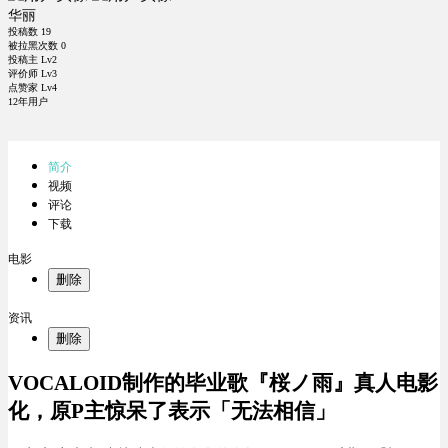
华丽
投稿数
19
被拉黑次数
0
投稿主 Lv2
评价师 Lv3
点赞家 Lv4
12年用户
简介
视频
评论
下载
电影
删除
资讯
删除
VOCALOID制作的毕业歌『桜ノ雨』真人电影
化，原P主惊呆了表示「无法相信」