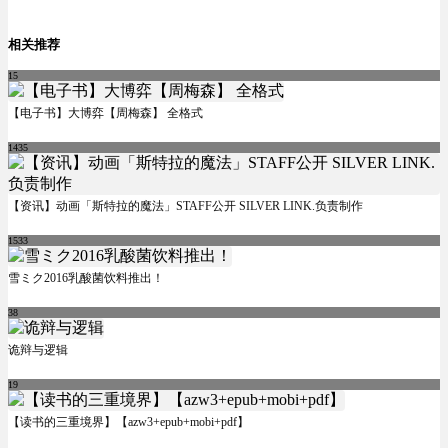
相关推荐
15
【电子书】大博弈【周梅森】 全格式
1435
【资讯】动画「斯特拉的魔法」STAFF公开 SILVER LINK.负责制作
1533
雪ミク2016乳酸菌饮料推出！
38
诡辩与逻辑
19
【读书的三重境界】【azw3+epub+mobi+pdf】