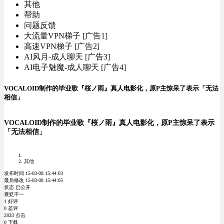
其他
帮助
问题反馈
大流量VPN梯子 [广告1]
高速VPN梯子 [广告2]
AI风月-成人聊天 [广告3]
AI电子魅魔-成人聊天 [广告4]
VOCALOID制作的毕业歌『桜ノ雨』真人电影化，原P主惊呆了表示「无法
相信」
VOCALOID制作的毕业歌『桜ノ雨』真人电影化，原P主惊呆了表示
「无法相信」
其他
发布时间 15-03-08 15:44:03
最后修改 15-03-08 15:44:05
状态 已公开
褒贬不一
1 好评
0 差评
2833 点击
0 下载