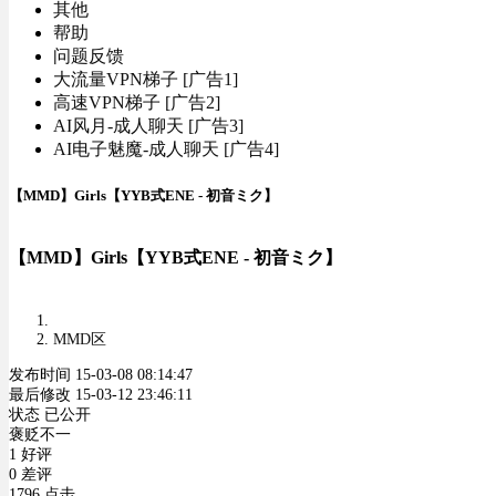
其他
帮助
问题反馈
大流量VPN梯子 [广告1]
高速VPN梯子 [广告2]
AI风月-成人聊天 [广告3]
AI电子魅魔-成人聊天 [广告4]
【MMD】Girls【YYB式ENE - 初音ミク】
【MMD】Girls【YYB式ENE - 初音ミク】
MMD区
发布时间 15-03-08 08:14:47
最后修改 15-03-12 23:46:11
状态 已公开
褒贬不一
1 好评
0 差评
1796 点击