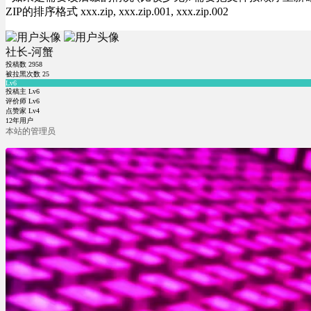
ZIP的排序格式 xxx.zip, xxx.zip.001, xxx.zip.002
社长-河蟹
投稿数
2958
被拉黑次数
25
Lv6
投稿主 Lv6
评价师 Lv6
点赞家 Lv4
12年用户
本站的管理员