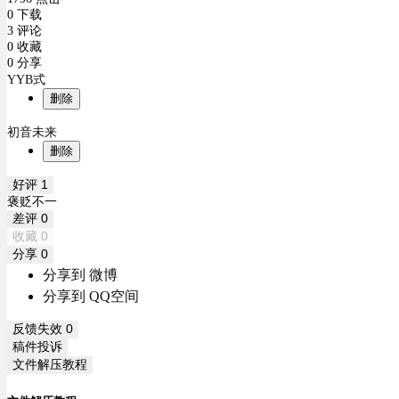
0 下载
3 评论
0 收藏
0 分享
YYB式
删除
初音未来
删除
好评
1
褒贬不一
差评
0
收藏
0
分享
0
分享到 微博
分享到 QQ空间
反馈失效
0
稿件投诉
文件解压教程