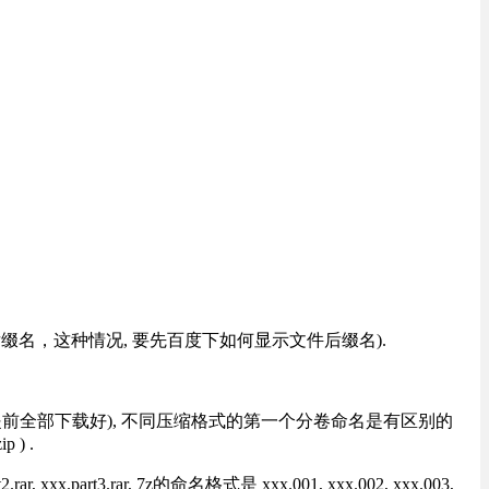
改后缀名，这种情况, 要先百度下如何显示文件后缀名).
提前全部下载好), 不同压缩格式的第一个分卷命名是有区别的
) .
rt3.rar, 7z的命名格式是 xxx.001, xxx.002, xxx.003,