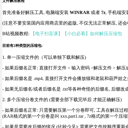
文件解压教程
首先准备好解压工具, 电脑端安装
WINRAR
或者
7z
, 手机端安
(注意不要安装国内应用商店里的盗版, 不仅无法正常解压, 还会
B站视频教程:
【电子扫盲课】【小白必看】如何解压压缩包
目前有2种类型的压缩包:
1. 单一压缩文件的（可以单独下载和解压)
- 如果后缀名正常: 直接打开文件 > 输入密码 >解压文件 > 
- 如果后缀名是 .mp4, 直接打开文件会播放猫和老鼠和葫芦娃之类
- 如果无后缀名/或者后缀名是 .txt等各种奇怪的后缀名, 后缀
2. 多个压缩分卷文件的 (需要全部下载完毕后 才能正确解压)
- 如果后缀名正常: 只需要解压第一个分卷即可, 工具在解压
(RAR格式的第一个分卷是叫 xxx.part1.rar , 7z格式的第一个压缩
- 如果是需要改后缀的情况 (比较少见): 需要把文件按顺序重新命名好才能正常解压, RA