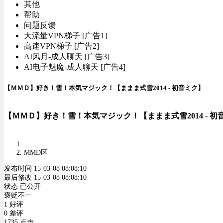
其他
帮助
问题反馈
大流量VPN梯子 [广告1]
高速VPN梯子 [广告2]
AI风月-成人聊天 [广告3]
AI电子魅魔-成人聊天 [广告4]
【ＭＭＤ】好き！雪！本気マジック！【ままま式雪2014 - 初音ミク】
【ＭＭＤ】好き！雪！本気マジック！【ままま式雪2014 - 初
MMD区
发布时间 15-03-08 08:08:10
最后修改 15-03-08 08:08:10
状态 已公开
褒贬不一
1 好评
0 差评
1735 点击