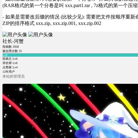
(RAR格式的第一个分卷是叫 xxx.part1.rar , 7z格式的第一个压缩
- 如果是需要改后缀的情况 (比较少见): 需要把文件按顺序重新命名好才能正常解压, RA
ZIP的排序格式 xxx.zip, xxx.zip.001, xxx.zip.002
社长-河蟹
投稿数
2958
被拉黑次数
25
Lv6
投稿主 Lv6
评价师 Lv6
点赞家 Lv4
12年用户
本站的管理员