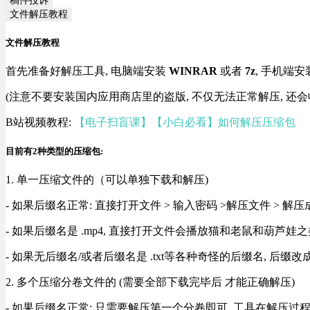
文件解压教程
文件解压教程
首先准备好解压工具, 电脑端安装
WINRAR
或者
7z
, 手机端安
(注意不要安装国内应用商店里的盗版, 不仅无法正常解压, 还会
B站视频教程:
【电子扫盲课】【小白必看】如何解压压缩包
目前有2种类型的压缩包:
1. 单一压缩文件的（可以单独下载和解压)
- 如果后缀名正常: 直接打开文件 > 输入密码 >解压文件 > 
- 如果后缀名是 .mp4, 直接打开文件会播放猫和老鼠和葫芦娃之类
- 如果无后缀名/或者后缀名是 .txt等各种奇怪的后缀名, 后缀
2. 多个压缩分卷文件的 (需要全部下载完毕后 才能正确解压)
- 如果后缀名正常: 只需要解压第一个分卷即可, 工具在解压