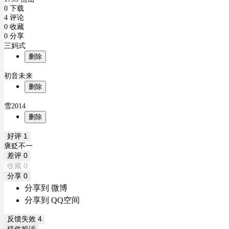
0 下载
4 评论
0 收藏
0 分享
三妈式
删除
初音未来
删除
雪2014
删除
好评
1
褒贬不一
差评
0
收藏
0
分享
0
分享到 微博
分享到 QQ空间
反馈失效
4
稿件投诉