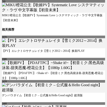
745
MIKU橙花公主【歌姬PV】Systematic Love システマティック・ラヴ 中文字幕版
【初音未来】
相关推荐
1870
【PV】エレクトロサチュレイタ【雪ミク2012～2014】换装PLAY
1989
【歌姬PV】【PDAFTPC】~Shake it!~【初音ミク:黑色高级泳装-甜美恶魔-橙花公
主】【1080p 1.60G】
2478
デンパラダイム 【初音ミク – 公式服＆Hello Good night】超清版
2468