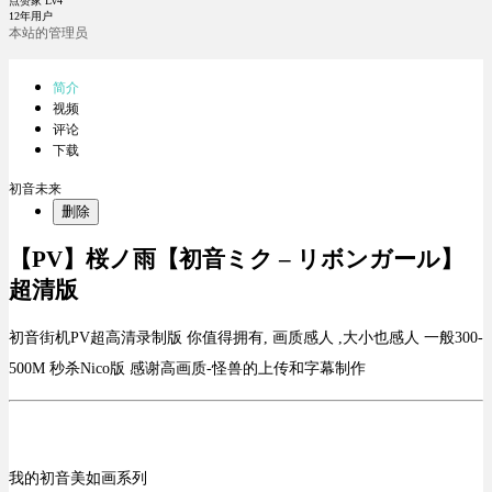
点赞家 Lv4
12年用户
本站的管理员
简介
视频
评论
下载
初音未来
删除
【PV】桜ノ雨【初音ミク – リボンガール】
超清版
初音街机PV超高清录制版 你值得拥有, 画质感人 ,大小也感人 一般300-
500M 秒杀Nico版 感谢高画质-怪兽的上传和字幕制作
我的初音美如画系列