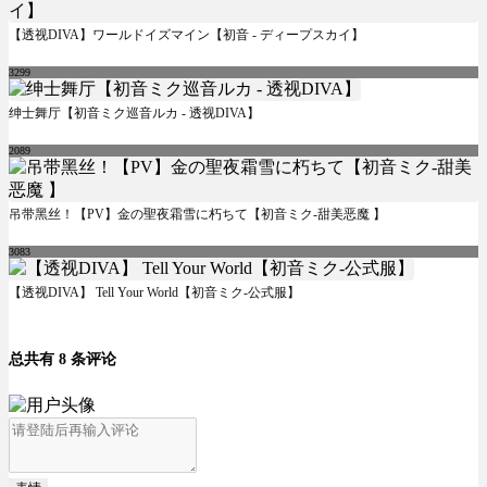
【透视DIVA】ワールドイズマイン【初音 - ディープスカイ】
3299
绅士舞厅【初音ミク巡音ルカ - 透视DIVA】
2089
吊带黑丝！【PV】金の聖夜霜雪に朽ちて【初音ミク-甜美恶魔 】
3083
【透视DIVA】 Tell Your World【初音ミク-公式服】
总共有 8 条评论