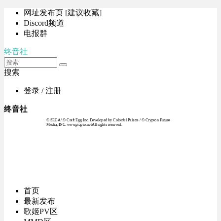
网址发布页 [建议收藏]
Discord频道
电报群
终音社
搜索
登录 / 注册
终音社
© SEGA / © Craft Egg Inc. Developed by Colorful Palette / © Crypton Future
Media, INC. www.piapro.netAll rights reserved.
首页
最新发布
歌姬PV区