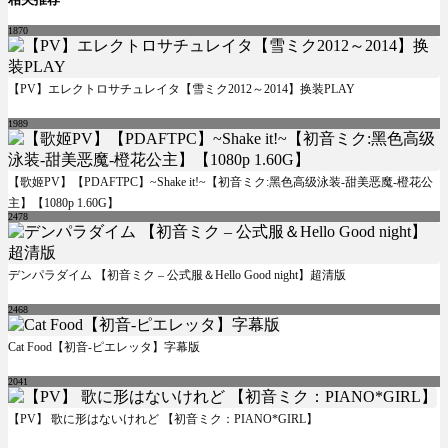
1870
【PV】エレクトロサチュレイタ【雪ミク2012～2014】换装PLAY
1989
【歌姬PV】【PDAFTPC】~Shake it!~【初音ミク:黑色高级泳装-甜美恶魔-橙花公
主】【1080p 1.60G】
2478
デンパラダイム 【初音ミク – 公式服＆Hello Good night】超清版
2468
Cat Food【初音-ピエレッタ】字幕版
2041
【PV】 歌に形はないけれど 【初音ミク：PIANO*GIRL】