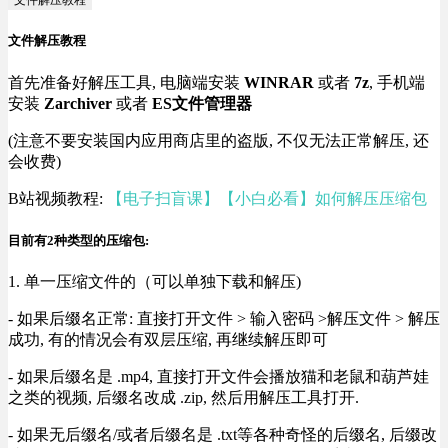
文件解压教程
文件解压教程
首先准备好解压工具, 电脑端安装
WINRAR
或者
7z
, 手机端
安装
Zarchiver
或者
ES文件管理器
(注意不要安装国内应用商店里的盗版, 不仅无法正常解压, 还
会收费)
B站视频教程:
【电子扫盲课】【小白必看】如何解压压缩包
目前有2种类型的压缩包:
1. 单一压缩文件的（可以单独下载和解压)
- 如果后缀名正常: 直接打开文件 > 输入密码 >解压文件 > 解压
成功, 有的情况会有双层压缩, 再继续解压即可
- 如果后缀名是 .mp4, 直接打开文件会播放猫和老鼠和葫芦娃
之类的视频, 后缀名改成 .zip, 然后用解压工具打开.
- 如果无后缀名/或者后缀名是 .txt等各种奇怪的后缀名, 后缀改