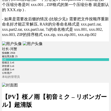
个压缩分卷是叫 xxx.001 , ZIP格式的第一个压缩分卷 就是默认
的 XXX.zip ) .
- 如果是需要改后缀的情况 (比较少见): 需要把文件按顺序重新
命名好才能正常解压, RAR的分卷命名格式是 xxx.part1.rar,
xxx.part2.rar, xxx.part3.rar, 7z的命名格式是 xxx.001, xxx.002,
xxx.003, ZIP的排序格式 xxx.zip, xxx.zip.001, xxx.zip.002
社长-河蟹
投稿数
2958
被拉黑次数
25
Lv6
投稿主 Lv6
评价师 Lv6
点赞家 Lv4
12年用户
本站的管理员
【PV】桜ノ雨【初音ミク – リボンガー
ル】超清版