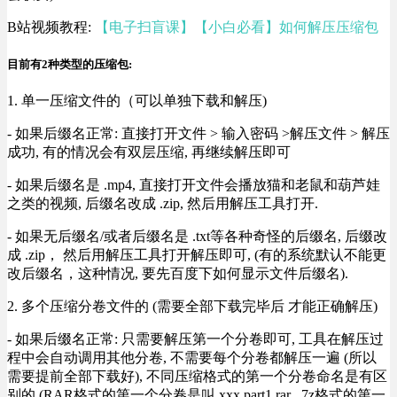
B站视频教程:
【电子扫盲课】【小白必看】如何解压压缩包
目前有2种类型的压缩包:
1. 单一压缩文件的（可以单独下载和解压)
- 如果后缀名正常: 直接打开文件 > 输入密码 >解压文件 > 解压
成功, 有的情况会有双层压缩, 再继续解压即可
- 如果后缀名是 .mp4, 直接打开文件会播放猫和老鼠和葫芦娃
之类的视频, 后缀名改成 .zip, 然后用解压工具打开.
- 如果无后缀名/或者后缀名是 .txt等各种奇怪的后缀名, 后缀改
成 .zip， 然后用解压工具打开解压即可, (有的系统默认不能更
改后缀名，这种情况, 要先百度下如何显示文件后缀名).
2. 多个压缩分卷文件的 (需要全部下载完毕后 才能正确解压)
- 如果后缀名正常: 只需要解压第一个分卷即可, 工具在解压过
程中会自动调用其他分卷, 不需要每个分卷都解压一遍 (所以
需要提前全部下载好), 不同压缩格式的第一个分卷命名是有区
别的 (RAR格式的第一个分卷是叫 xxx.part1.rar , 7z格式的第一