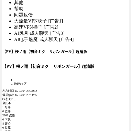
其他
帮助
问题反馈
大流量VPN梯子 [广告1]
高速VPN梯子 [广告2]
AI风月-成人聊天 [广告3]
AI电子魅魔-成人聊天 [广告4]
【PV】桜ノ雨【初音ミク – リボンガール】超清版
【PV】桜ノ雨【初音ミク – リボンガール】超清版
歌姬PV区
发布时间 15-03-04 23:38:52
最后修改 15-03-04 23:44:46
状态 已公开
褒贬不一
1 好评
0 差评
2369 点击
0 下载
8 评论
0 收藏