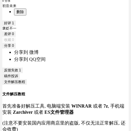
0 分享
初音未来
删除
好评
1
褒贬不一
差评
0
收藏
0
分享
0
分享到 微博
分享到 QQ空间
反馈失效
1
稿件投诉
文件解压教程
文件解压教程
首先准备好解压工具, 电脑端安装
WINRAR
或者
7z
, 手机端
安装
Zarchiver
或者
ES文件管理器
(注意不要安装国内应用商店里的盗版, 不仅无法正常解压, 还
会收费)