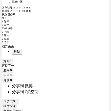
歌姬PV区
发布时间 15-03-04 23:38:52
最后修改 15-03-04 23:44:46
状态 已公开
褒贬不一
1 好评
0 差评
2369 点击
0 下载
8 评论
0 收藏
0 分享
初音未来
删除
好评
1
褒贬不一
差评
0
收藏
0
分享
0
分享到 微博
分享到 QQ空间
反馈失效
1
稿件投诉