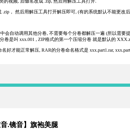
的视频, 后缀名改成 .zip, 然后用解压工具打开.
改成 .zip， 然后用解压工具打开解压即可, (有的系统默认不能更
过程中会自动调用其他分卷, 不需要每个分卷都解压一遍 (所以需要
分卷是叫 xxx.001 , ZIP格式的第一个压缩分卷 就是默认的 XXX.zip 
R的分卷命名格式是 xxx.part1.rar, xxx.part2.rar, xxx.pa
重音.镜音】旗袍美腿