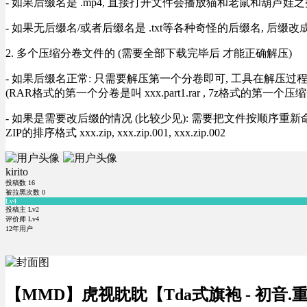
- 如果后缀名是 .mp4, 直接打开文件会播放猫和老鼠和葫芦娃之类
- 如果无后缀名/或者后缀名是 .txt等各种奇怪的后缀名, 后缀
2. 多个压缩分卷文件的 (需要全部下载完毕后 才能正确解压)
- 如果后缀名正常: 只需要解压第一个分卷即可, 工具在解压
(RAR格式的第一个分卷是叫 xxx.part1.rar , 7z格式的第一个压缩
- 如果是需要改后缀的情况 (比较少见): 需要把文件按顺序重新命名好才能正常解压, RA
ZIP的排序格式 xxx.zip, xxx.zip.001, xxx.zip.002
kirito
投稿数
16
被拉黑次数
0
Lv4
投稿主 Lv2
评价师 Lv4
12年用户
【MMD】虎视眈眈【Tda式旗袍 - 初音.