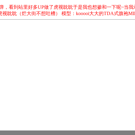
弹，看到站里好多UP做了虎视眈眈于是我也想掺和一下呢~当我
眈眈（烂大街不想吐槽） 模型：kooooi大大的TDA式旗袍MIK