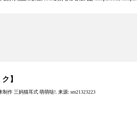
ミク】
制作 三妈猫耳式 萌萌哒!. 来源: sm21323223