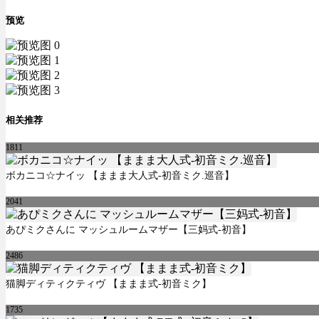
预览
相关推荐
1811
ボカニコ☆ナイッ 【ままま大人式-初音ミク.巡音】
2041
あぴミクさんに マッシュルームマザー【三妈式-初音】
2486
猫脚ディティクティヴ 【ままま式-初音ミク】
1735