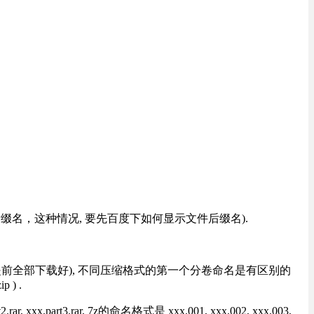
改后缀名，这种情况, 要先百度下如何显示文件后缀名).
提前全部下载好), 不同压缩格式的第一个分卷命名是有区别的
) .
rt3.rar, 7z的命名格式是 xxx.001, xxx.002, xxx.003,