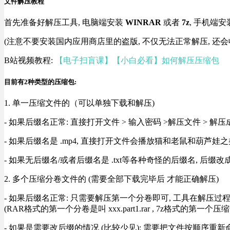
文件解压教程
首先准备好解压工具, 电脑端安装
WINRAR
或者
7z
, 手机端安
(注意不要安装国内应用商店里的盗版, 不仅无法正常解压, 还会
B站视频教程:
【电子扫盲课】【小白必看】如何解压压缩包
目前有2种类型的压缩包:
1. 单一压缩文件的（可以单独下载和解压)
- 如果后缀名正常: 直接打开文件 > 输入密码 >解压文件 > 
- 如果后缀名是 .mp4, 直接打开文件会播放猫和老鼠和葫芦娃之类
- 如果无后缀名/或者后缀名是 .txt等各种奇怪的后缀名, 后缀
2. 多个压缩分卷文件的 (需要全部下载完毕后 才能正确解压)
- 如果后缀名正常: 只需要解压第一个分卷即可, 工具在解压
(RAR格式的第一个分卷是叫 xxx.part1.rar , 7z格式的第一个压缩
- 如果是需要改后缀的情况 (比较少见): 需要把文件按顺序重新命名好才能正常解压, RA