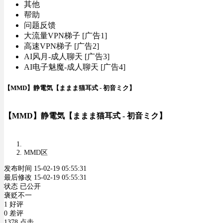
其他
帮助
问题反馈
大流量VPN梯子 [广告1]
高速VPN梯子 [广告2]
AI风月-成人聊天 [广告3]
AI电子魅魔-成人聊天 [广告4]
【MMD】静電気【ままま猫耳式 - 初音ミク】
【MMD】静電気【ままま猫耳式 - 初音ミク】
MMD区
发布时间 15-02-19 05:55:31
最后修改 15-02-19 05:55:31
状态 已公开
褒贬不一
1 好评
0 差评
1378 点击