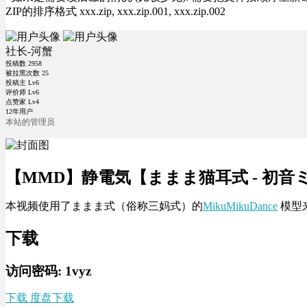
ZIP的排序格式 xxx.zip, xxx.zip.001, xxx.zip.002
社长-河蟹
投稿数
2958
被拉黑次数
25
投稿主 Lv6
评价师 Lv6
点赞家 Lv4
12年用户
本站的管理员
【MMD】静電気【ままま猫耳式 - 初音
本视频使用了ままま式（俗称三妈式）的
MikuMikuDance
模型来
下载
访问密码: 1vyz
下载 度盘下载