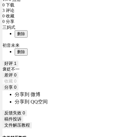
0 下载
3 评论
0 收藏
0 分享
三妈式
删除
初音未来
删除
好评
1
褒贬不一
差评
0
收藏
0
分享
0
分享到 微博
分享到 QQ空间
反馈失效
0
稿件投诉
文件解压教程