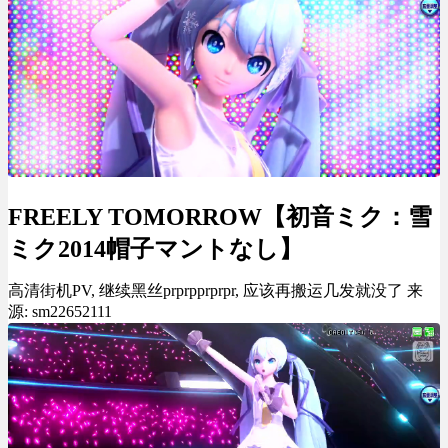
FREELY TOMORROW【初音ミク：雪
ミク2014帽子マントなし】
高清街机PV, 继续黑丝prprpprprpr, 应该再搬运几发就没了 来
源: sm22652111