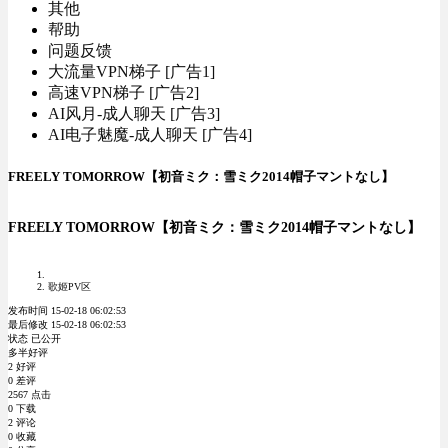
其他
帮助
问题反馈
大流量VPN梯子 [广告1]
高速VPN梯子 [广告2]
AI风月-成人聊天 [广告3]
AI电子魅魔-成人聊天 [广告4]
FREELY TOMORROW【初音ミク：雪ミク2014帽子マントなし】
FREELY TOMORROW【初音ミク：雪ミク2014帽子マントなし】
歌姬PV区
发布时间 15-02-18 06:02:53
最后修改 15-02-18 06:02:53
状态 已公开
多半好评
2 好评
0 差评
2567 点击
0 下载
2 评论
0 收藏