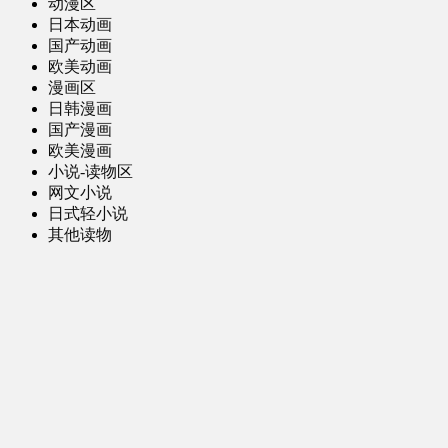
动漫区
日本动画
国产动画
欧美动画
漫画区
日韩漫画
国产漫画
欧美漫画
小说-读物区
网文小说
日式轻小说
其他读物
图片区
ACG图片 [全年龄]
其他图片
AI图片 [全年龄]
游戏区
PC-游戏
手机-游戏
MOD-数据-其他
娱乐-舞蹈区
影视区