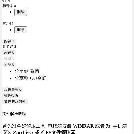
0 分享
初音未来
删除
雪2014
删除
好评
2
多半好评
差评
0
收藏
0
分享
0
分享到 微博
分享到 QQ空间
反馈失效
0
稿件投诉
文件解压教程
文件解压教程
首先准备好解压工具, 电脑端安装
WINRAR
或者
7z
, 手机端
安装
Zarchiver
或者
ES文件管理器