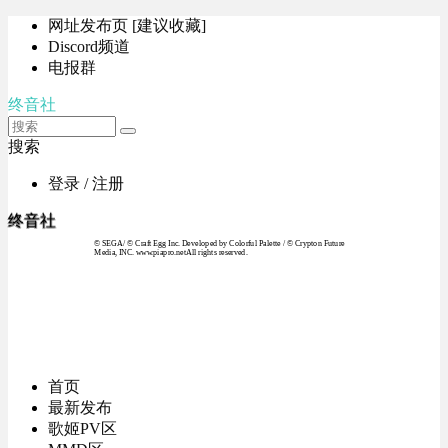
网址发布页 [建议收藏]
Discord频道
电报群
终音社
搜索
登录 / 注册
终音社
© SEGA / © Craft Egg Inc. Developed by Colorful Palette / © Crypton Future
Media, INC. www.piapro.netAll rights reserved.
首页
最新发布
歌姬PV区