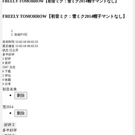
FREELY TOMORROW【初音ミク：雪ミク2014帽子マントなし】
FREELY TOMORROW【初音ミク：雪ミク2014帽子マントなし】
歌姬PV区
发布时间 15-02-18 06:02:53
最后修改 15-02-18 06:02:53
状态 已公开
多半好评
2 好评
0 差评
2567 点击
0 下载
2 评论
0 收藏
0 分享
初音未来
删除
雪2014
删除
好评
2
多半好评