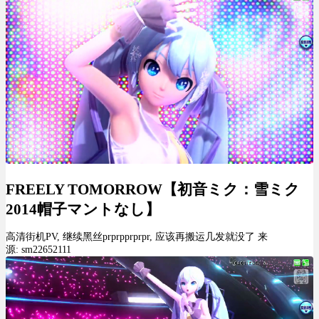
FREELY TOMORROW【初音ミク：雪ミク
2014帽子マントなし】
高清街机PV, 继续黑丝prprpprprpr, 应该再搬运几发就没了 来
源: sm22652111