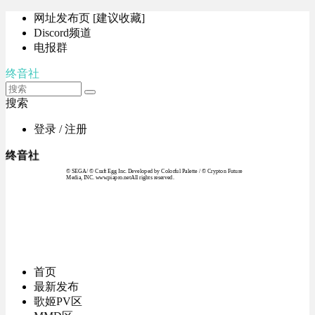
网址发布页 [建议收藏]
Discord频道
电报群
终音社
搜索
登录 / 注册
终音社
© SEGA / © Craft Egg Inc. Developed by Colorful Palette / © Crypton Future
Media, INC. www.piapro.netAll rights reserved.
首页
最新发布
歌姬PV区