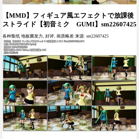
【MMD】フィギュア風エフェクトで放課後
ストライド【初音ミク GUMI】sm22607425
各种叛纸 地板菌发力, 好评, 画质略差 来源: sm22607425