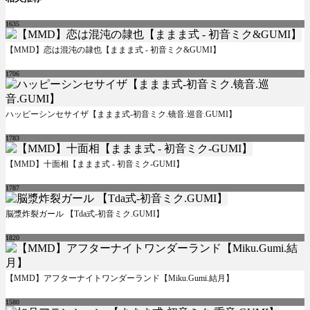
1635
【MMD】恋は混沌の隷也【ままま式 - 初音ミク&GUMI】
1706
ハッピーシンセサイザ【ままま式-初音ミク.镜音.巡音.GUMI】
1783
【MMD】十面相【ままま式 - 初音ミク-GUMI】
1787
脳漿炸裂ガール 【Tda式-初音ミク.GUMI】
1820
【MMD】アフターナイトワンダーランド【Miku.Gumi.結月】
1580