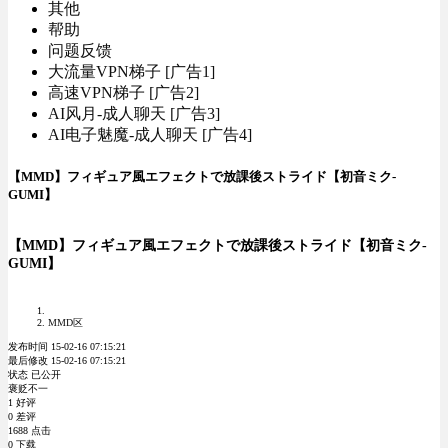
其他
帮助
问题反馈
大流量VPN梯子 [广告1]
高速VPN梯子 [广告2]
AI风月-成人聊天 [广告3]
AI电子魅魔-成人聊天 [广告4]
【MMD】フィギュア風エフェクトで放課後ストライド【初音ミク-
GUMI】
【MMD】フィギュア風エフェクトで放課後ストライド【初音ミク-
GUMI】
MMD区
发布时间 15-02-16 07:15:21
最后修改 15-02-16 07:15:21
状态 已公开
褒贬不一
1 好评
0 差评
1688 点击
0 下载