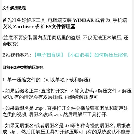
文件解压教程
首先准备好解压工具, 电脑端安装
WINRAR
或者
7z
, 手机端
安装
Zarchiver
或者
ES文件管理器
(注意不要安装国内应用商店里的盗版, 不仅无法正常解压, 还
会收费)
B站视频教程:
【电子扫盲课】【小白必看】如何解压压缩包
目前有2种类型的压缩包:
1. 单一压缩文件的（可以单独下载和解压)
- 如果后缀名正常: 直接打开文件 > 输入密码 >解压文件 > 解压
成功, 有的情况会有双层压缩, 再继续解压即可
- 如果后缀名是 .mp4, 直接打开文件会播放猫和老鼠和葫芦娃
之类的视频, 后缀名改成 .zip, 然后用解压工具打开.
- 如果无后缀名/或者后缀名是 .txt等各种奇怪的后缀名, 后缀改
成 .zip， 然后用解压工具打开解压即可, (有的系统默认不能更