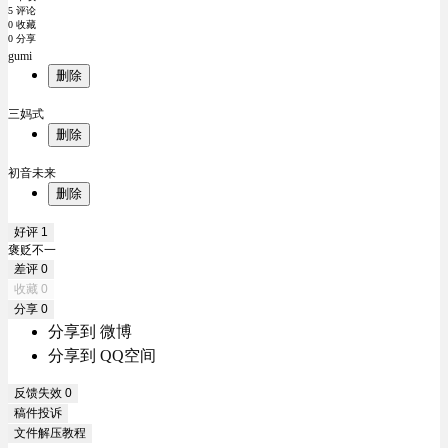
5 评论
0 收藏
0 分享
gumi
删除
三妈式
删除
初音未来
删除
好评
1
褒贬不一
差评
0
收藏
0
分享
0
分享到 微博
分享到 QQ空间
反馈失效
0
稿件投诉
文件解压教程