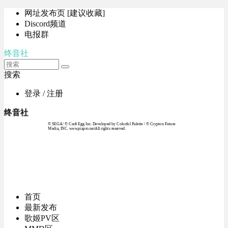
网址发布页 [建议收藏]
Discord频道
电报群
终音社
搜索
登录 / 注册
终音社
© SEGA / © Craft Egg Inc. Developed by Colorful Palette / © Crypton Future
Media, INC. www.piapro.netAll rights reserved.
首页
最新发布
歌姬PV区