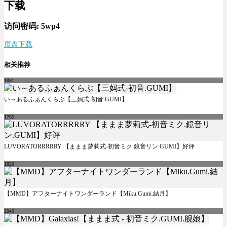
下载
访问密码: 5wp4
度盘下载
相关推荐
1881
い～あるふぁんくらぶ【三妈式-初音.GUMI】
1765
LUVORATORRRRRY 【ままま萝莉式-初音ミク.鏡音リン.GUMI】好评
1820
【MMD】アフターナイトワンダーランド【Miku.Gumi.結月】
2049