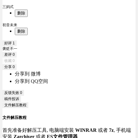
三妈式
删除
初音未来
删除
好评
1
褒贬不一
差评
0
收藏
0
分享
0
分享到 微博
分享到 QQ空间
反馈失效
0
稿件投诉
文件解压教程
文件解压教程
首先准备好解压工具, 电脑端安装
WINRAR
或者
7z
, 手机端
安装
Zarchiver
或者
ES文件管理器