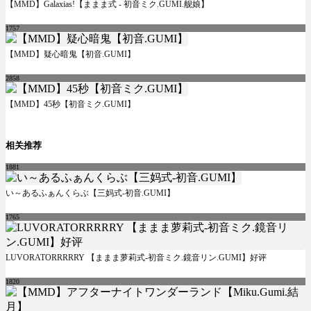
【MMD】Galaxias!【ままま式 - 初音ミク.GUMI.舰娘】
1757
【MMD】疑心暗鬼【初音.GUMI】
2858
【MMD】45秒【初音ミク.GUMI】
相关推荐
1881
い～あるふぁんくらぶ【三妈式-初音.GUMI】
1765
LUVORATORRRRRY 【ままま萝莉式-初音ミク.鏡音リン.GUMI】好评
1820