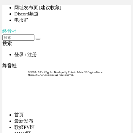
网址发布页 [建议收藏]
Discord频道
电报群
终音社
搜索
登录 / 注册
终音社
© SEGA / © Craft Egg Inc. Developed by Colorful Palette / © Crypton Future
Media, INC. www.piapro.netAll rights reserved.
首页
最新发布
歌姬PV区