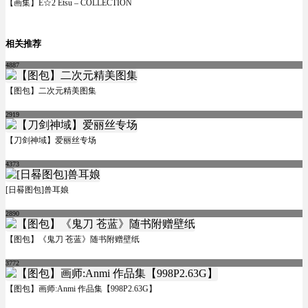
【画集】E☆2 Etsu – COLLECTION
相关推荐
4887
【图包】二次元精美图集
2919
【刀剑神域】爱丽丝专场
4373
[日晷图包]兽耳娘
2890
【图包】《鬼刀 苍蓝》随书附赠壁纸
3772
【图包】画师:Anmi 作品集【998P2.63G】