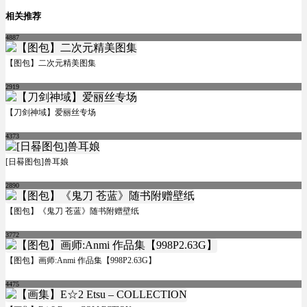
相关推荐
4887
【图包】二次元精美图集
2919
【刀剑神域】爱丽丝专场
4373
[日晷图包]兽耳娘
2890
【图包】《鬼刀 苍蓝》随书附赠壁纸
3772
【图包】画师:Anmi 作品集【998P2.63G】
4475