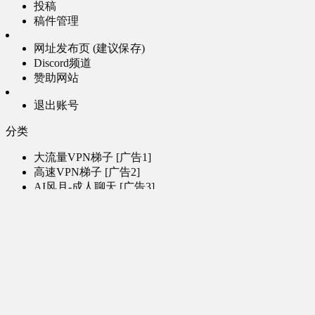
投稿
稿件管理
网址发布页 (建议保存)
Discord频道
赞助网站
退出账号
分类
大流量VPN梯子 [广告1]
高速VPN梯子 [广告2]
AI风月-成人聊天 [广告3]
AI电子魅魔-成人聊天 [广告4]
帮助
问题反馈
歌姬PV区
MMD区
演唱会
初音未来演唱会
其他演出