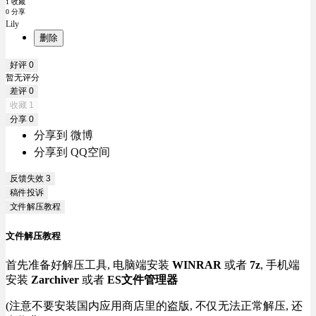
1 收藏
0 分享
Lily
删除
好评
0
暂无评分
差评
0
收藏
1
分享
0
分享到 微博
分享到 QQ空间
反馈失效
3
稿件投诉
文件解压教程
文件解压教程
首先准备好解压工具, 电脑端安装
WINRAR
或者
7z
, 手机端
安装
Zarchiver
或者
ES文件管理器
(注意不要安装国内应用商店里的盗版, 不仅无法正常解压, 还