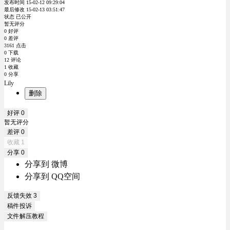
发布时间 15-02-12 09:29:04
最后修改 15-02-13 03:51:47
状态 已公开
暂无评分
0 好评
0 差评
3161 点击
0 下载
12 评论
1 收藏
0 分享
Lily
删除
好评
0
暂无评分
差评
0
收藏
1
分享
0
分享到 微博
分享到 QQ空间
反馈失效
3
稿件投诉
文件解压教程