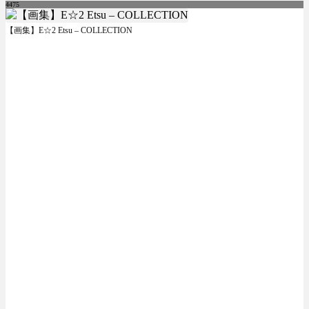
4475
【画集】E☆2 Etsu – COLLECTION