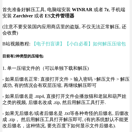
首先准备好解压工具, 电脑端安装
WINRAR
或者
7z
, 手机端
安装
Zarchiver
或者
ES文件管理器
(注意不要安装国内应用商店里的盗版, 不仅无法正常解压, 还
会收费)
B站视频教程:
【电子扫盲课】【小白必看】如何解压压缩包
目前有2种类型的压缩包:
1. 单一压缩文件的（可以单独下载和解压)
- 如果后缀名正常: 直接打开文件 > 输入密码 >解压文件 > 解压
成功, 有的情况会有双层压缩, 再继续解压即可
- 如果后缀名是 .mp4, 直接打开文件会播放猫和老鼠和葫芦娃
之类的视频, 后缀名改成 .zip, 然后用解压工具打开.
- 如果无后缀名/或者后缀名是 .txt等各种奇怪的后缀名, 后缀改
成 .zip， 然后用解压工具打开解压即可, (有的系统默认不能更
改后缀名，这种情况, 要先百度下如何显示文件后缀名).