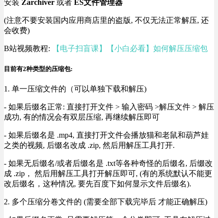
安装
Zarchiver
或者
ES文件管理器
(注意不要安装国内应用商店里的盗版, 不仅无法正常解压, 还
会收费)
B站视频教程:
【电子扫盲课】【小白必看】如何解压压缩包
目前有2种类型的压缩包:
1. 单一压缩文件的（可以单独下载和解压)
- 如果后缀名正常: 直接打开文件 > 输入密码 >解压文件 > 解压
成功, 有的情况会有双层压缩, 再继续解压即可
- 如果后缀名是 .mp4, 直接打开文件会播放猫和老鼠和葫芦娃
之类的视频, 后缀名改成 .zip, 然后用解压工具打开.
- 如果无后缀名/或者后缀名是 .txt等各种奇怪的后缀名, 后缀改
成 .zip， 然后用解压工具打开解压即可, (有的系统默认不能更
改后缀名，这种情况, 要先百度下如何显示文件后缀名).
2. 多个压缩分卷文件的 (需要全部下载完毕后 才能正确解压)