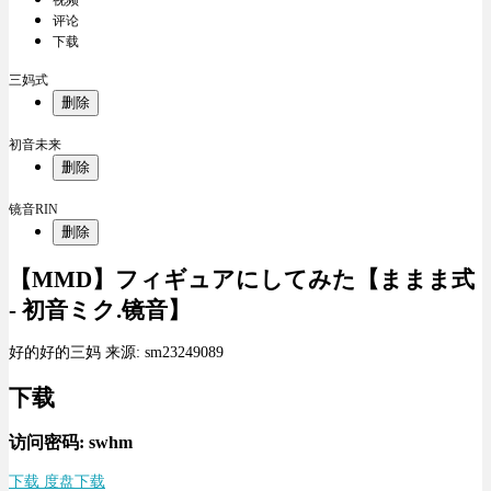
评论
下载
三妈式
删除
初音未来
删除
镜音RIN
删除
【MMD】フィギュアにしてみた【ままま式
- 初音ミク.镜音】
好的好的三妈 来源: sm23249089
下载
访问密码: swhm
下载 度盘下载