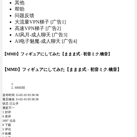
其他
帮助
问题反馈
大流量VPN梯子 [广告1]
高速VPN梯子 [广告2]
AI风月-成人聊天 [广告3]
AI电子魅魔-成人聊天 [广告4]
【MMD】フィギュアにしてみた【ままま式 - 初音ミク.镜音】
【MMD】フィギュアにしてみた【ままま式 - 初音ミク.镜音】
MMD区
发布时间 15-02-10 03:38:38
最后修改 15-02-10 03:38:38
状态 已公开
褒贬不一
1 好评
0 差评
1697 点击
0 下载
5 评论
0 收藏