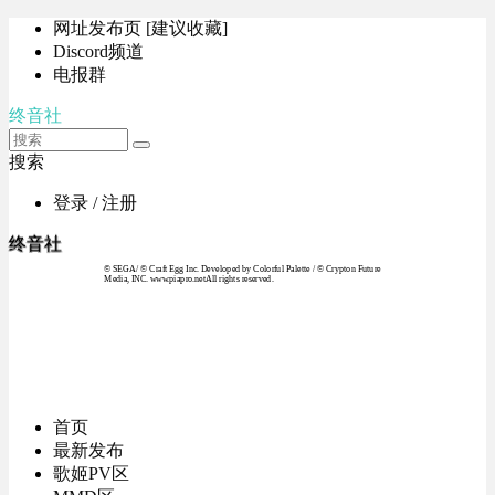
网址发布页 [建议收藏]
Discord频道
电报群
终音社
搜索
登录 / 注册
终音社
© SEGA / © Craft Egg Inc. Developed by Colorful Palette / © Crypton Future
Media, INC. www.piapro.netAll rights reserved.
首页
最新发布
歌姬PV区