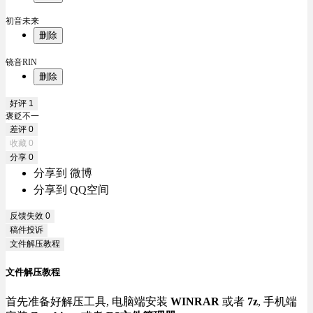
初音未来
删除
镜音RIN
删除
好评
1
褒贬不一
差评
0
收藏
0
分享
0
分享到 微博
分享到 QQ空间
反馈失效
0
稿件投诉
文件解压教程
文件解压教程
首先准备好解压工具, 电脑端安装
WINRAR
或者
7z
, 手机端