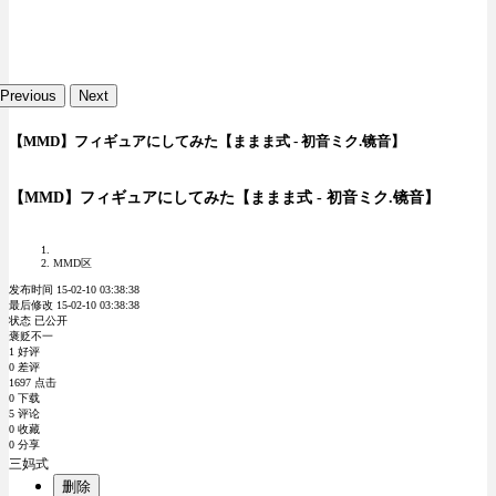
Previous
Next
【MMD】フィギュアにしてみた【ままま式 - 初音ミク.镜音】
【MMD】フィギュアにしてみた【ままま式 - 初音ミク.镜音】
MMD区
发布时间 15-02-10 03:38:38
最后修改 15-02-10 03:38:38
状态 已公开
褒贬不一
1 好评
0 差评
1697 点击
0 下载
5 评论
0 收藏
0 分享
三妈式
删除