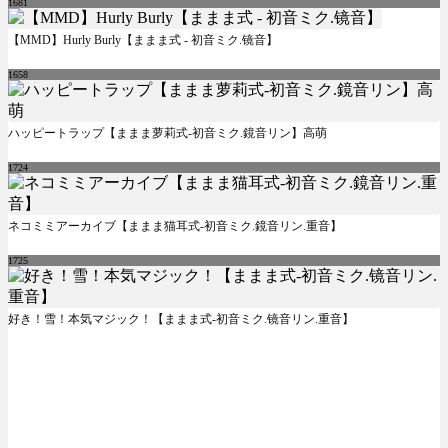
1681
【MMD】Hurly Burly【ままま式 - 初音ミク.镜音】
1658
ハッピートラップ【ままま萝莉式-初音ミク.鏡音リン】高萌
1724
ネコミミアーカイブ【ままま猫耳式-初音ミク.鏡音リン.重音】
1725
好き！雪！本気マジック！【ままま式-初音ミク.镜音リン.重音】