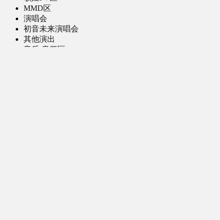
MMD区
演唱会
初音未来演唱会
其他演出
音乐-音频区
虚拟歌手音乐
普通歌手音乐
有声小说-广播剧
同人音声-ASMR [全年龄]
其他音频资源
动漫区
日本动画
国产动画
欧美动画
漫画区
日韩漫画
国产漫画
欧美漫画
小说-读物区
网文小说
日式轻小说