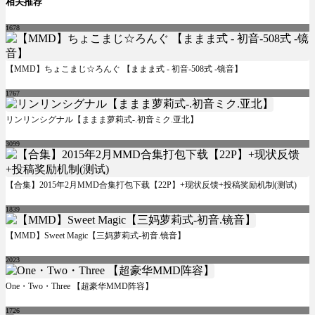
相关推荐
1678
【MMD】ちょこまじ☆ろんぐ 【ままま式 - 初音-508式 -镜音】
1767
リンリンシグナル【ままま萝莉式-.初音ミク.亚北】
3099
【合集】2015年2月MMD合集打包下载【22P】+现状反馈+投稿奖励机制(测试)
1839
【MMD】Sweet Magic【三妈萝莉式-初音.镜音】
2023
One・Two・Three 【超豪华MMD阵容】
1726