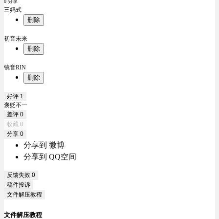
0 分享
三妈式
删除
初音未来
删除
镜音RIN
删除
好评
1
褒贬不一
差评
0
收藏
0
分享
0
分享到 微博
分享到 QQ空间
反馈失效
0
稿件投诉
文件解压教程
文件解压教程