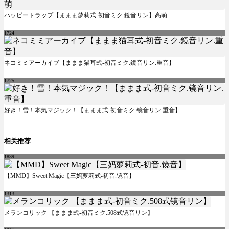
ハッピートラップ【ままま萝莉式-初音ミク.鏡音リン】高萌
1724
ネコミミアーカイブ【ままま猫耳式-初音ミク.鏡音リン.重音】
1725
好き！雪！本気マジック！【ままま式-初音ミク.镜音リン.重音】
相关推荐
1839
【MMD】Sweet Magic【三妈萝莉式-初音.镜音】
1313
メランコリック 【ままま式-初音ミク.508式镜音リン】