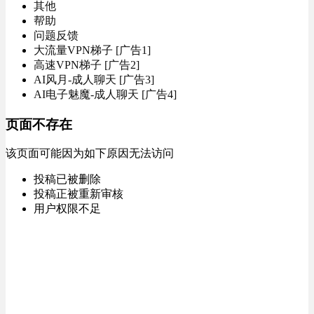
其他
帮助
问题反馈
大流量VPN梯子 [广告1]
高速VPN梯子 [广告2]
AI风月-成人聊天 [广告3]
AI电子魅魔-成人聊天 [广告4]
页面不存在
该页面可能因为如下原因无法访问
投稿已被删除
投稿正被重新审核
用户权限不足