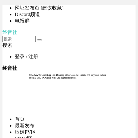
网址发布页 [建议收藏]
Discord频道
电报群
终音社
搜索
登录 / 注册
终音社
© SEGA / © Craft Egg Inc. Developed by Colorful Palette / © Crypton Future
Media, INC. www.piapro.netAll rights reserved.
首页
最新发布
歌姬PV区