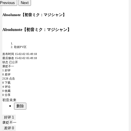
Previous
Next
Absolunote【初音ミク：マジシャン】
Absolunote【初音ミク：マジシャン】
歌姬PV区
发布时间 15-02-02 05:49:18
最后修改 15-02-02 05:49:18
状态 已公开
褒贬不一
1 好评
0 差评
2128 点击
0 下载
4 评论
0 收藏
0 分享
初音未来
删除
好评
1
褒贬不一
差评
0