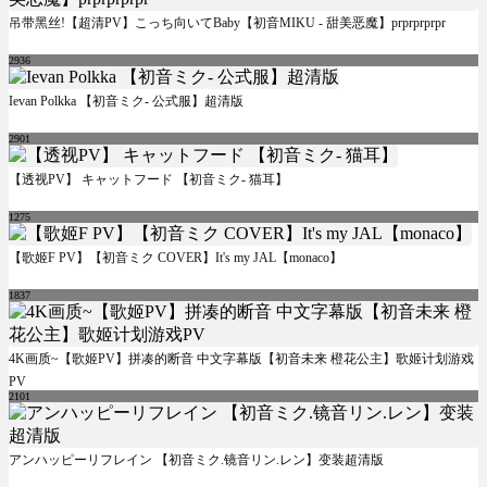
吊带黑丝!【超清PV】こっち向いてBaby【初音MIKU - 甜美恶魔】prprprprpr
2936
Ievan Polkka 【初音ミク- 公式服】超清版
2901
【透视PV】 キャットフード 【初音ミク- 猫耳】
1275
【歌姬F PV】【初音ミク COVER】It's my JAL【monaco】
1837
4K画质~【歌姬PV】拼凑的断音 中文字幕版【初音未来 橙花公主】歌姬计划游戏
PV
2101
アンハッピーリフレイン 【初音ミク.镜音リン.レン】变装超清版