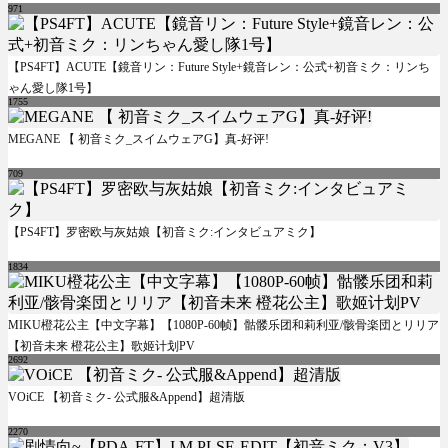
971
【PS4FT】ACUTE【鏡音リン：Future Style+鏡音レン：公式+初音ミク：リンち
ゃん愛し隊1号】
1755
MEGANE 【 初音ミク_スイムウェアG】真-好评!
709
【PS4FT】罗密欧与灰姑娘【初音ミク:インタビュアミク】
1834
MIKU橙花公主【中文字幕】【1080P-60帧】骷髅乐团和莉利亚/骸骨楽団とリリア
【初音未来 橙花公主】歌姬计划PV
2692
VOiCE 【初音ミク- 公式服&Append】超清版
2270