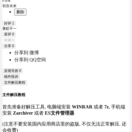
0 分享
初音未来
删除
好评
1
褒贬不一
差评
0
收藏
0
分享
0
分享到 微博
分享到 QQ空间
反馈失效
0
稿件投诉
文件解压教程
文件解压教程
首先准备好解压工具, 电脑端安装
WINRAR
或者
7z
, 手机端
安装
Zarchiver
或者
ES文件管理器
(注意不要安装国内应用商店里的盗版, 不仅无法正常解压, 还
会收费)