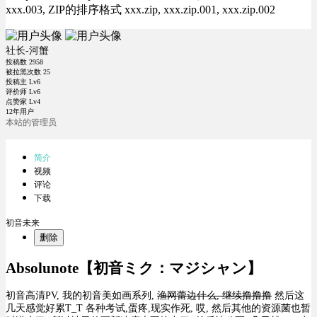
xxx.003, ZIP的排序格式 xxx.zip, xxx.zip.001, xxx.zip.002
社长-河蟹
投稿数
2958
被拉黑次数
25
投稿主 Lv6
评价师 Lv6
点赞家 Lv4
12年用户
本站的管理员
简介
视频
评论
下载
初音未来
删除
Absolunote【初音ミク：マジシャン】
初音高清PV, 我的初音美如画系列,
渔网蕾边什么, 继续撸撸撸
然后这
几天感觉好累T_T 各种考试,蛋疼,现实作死, 哎, 然后其他的资源菌也暂