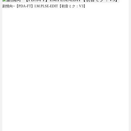
剧情向~【PDA-FT】I.M.PLSE-EDIT【初音ミク：V3】