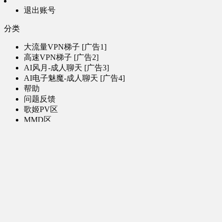
退出账号
分类
大流量VPN梯子 [广告1]
高速VPN梯子 [广告2]
AI风月-成人聊天 [广告3]
AI电子魅魔-成人聊天 [广告4]
帮助
问题反馈
歌姬PV区
MMD区
演唱会
初音未来演唱会
其他演出
音乐-音频区
虚拟歌手音乐
普通歌手音乐
有声小说-广播剧
同人音声-ASMR [全年龄]
其他音频资源