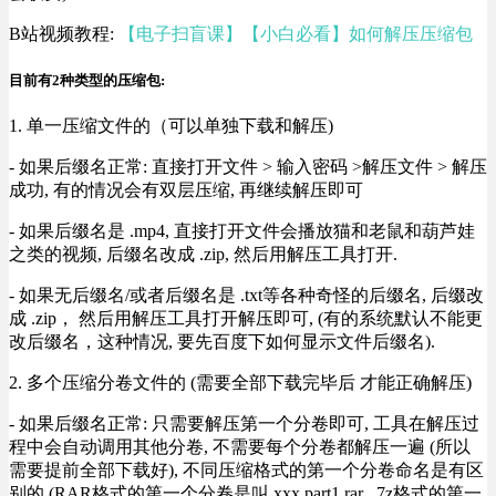
B站视频教程:
【电子扫盲课】【小白必看】如何解压压缩包
目前有2种类型的压缩包:
1. 单一压缩文件的（可以单独下载和解压)
- 如果后缀名正常: 直接打开文件 > 输入密码 >解压文件 > 解压
成功, 有的情况会有双层压缩, 再继续解压即可
- 如果后缀名是 .mp4, 直接打开文件会播放猫和老鼠和葫芦娃
之类的视频, 后缀名改成 .zip, 然后用解压工具打开.
- 如果无后缀名/或者后缀名是 .txt等各种奇怪的后缀名, 后缀改
成 .zip， 然后用解压工具打开解压即可, (有的系统默认不能更
改后缀名，这种情况, 要先百度下如何显示文件后缀名).
2. 多个压缩分卷文件的 (需要全部下载完毕后 才能正确解压)
- 如果后缀名正常: 只需要解压第一个分卷即可, 工具在解压过
程中会自动调用其他分卷, 不需要每个分卷都解压一遍 (所以
需要提前全部下载好), 不同压缩格式的第一个分卷命名是有区
别的 (RAR格式的第一个分卷是叫 xxx.part1.rar , 7z格式的第一