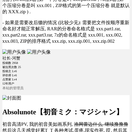
个压缩分卷是叫 xxx.001 , ZIP格式的第一个压缩分卷 就是默认
的 XXX.zip ) .
- 如果是需要改后缀的情况 (比较少见): 需要把文件按顺序重新
命名好才能正常解压, RAR的分卷命名格式是 xxx.part1.rar,
xxx.part2.rar, xxx.part3.rar, 7z的命名格式是 xxx.001, xxx.002,
xxx.003, ZIP的排序格式 xxx.zip, xxx.zip.001, xxx.zip.002
社长-河蟹
投稿数
2958
被拉黑次数
25
投稿主 Lv6
评价师 Lv6
点赞家 Lv4
12年用户
本站的管理员
Absolunote【初音ミク：マジシャン】
初音高清PV, 我的初音美如画系列,
渔网蕾边什么, 继续撸撸撸
然后这几天感觉好累T_T 各种考试,蛋疼,现实作死, 哎, 然后其