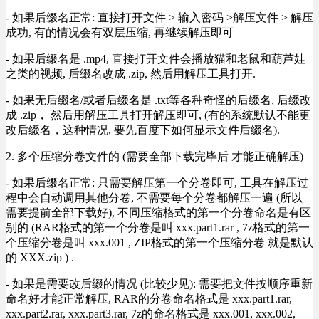
- 如果后缀名正常: 直接打开文件 > 输入密码 >解压文件 > 解压
成功, 有的情况会有双层压缩, 再继续解压即可
- 如果后缀名是 .mp4, 直接打开文件会播放猫和老鼠和葫芦娃
之类的视频, 后缀名改成 .zip, 然后用解压工具打开.
- 如果无后缀名/或者后缀名是 .txt等各种奇怪的后缀名, 后缀改
成 .zip， 然后用解压工具打开解压即可, (有的系统默认不能更
改后缀名，这种情况, 要先百度下如何显示文件后缀名).
2. 多个压缩分卷文件的 (需要全部下载完毕后 才能正确解压)
- 如果后缀名正常: 只需要解压第一个分卷即可, 工具在解压过
程中会自动调用其他分卷, 不需要每个分卷都解压一遍 (所以
需要提前全部下载好), 不同压缩格式的第一个分卷命名是有区
别的 (RAR格式的第一个分卷是叫 xxx.part1.rar , 7z格式的第一
个压缩分卷是叫 xxx.001 , ZIP格式的第一个压缩分卷 就是默认
的 XXX.zip ) .
- 如果是需要改后缀的情况 (比较少见): 需要把文件按顺序重新
命名好才能正常解压, RAR的分卷命名格式是 xxx.part1.rar,
xxx.part2.rar, xxx.part3.rar, 7z的命名格式是 xxx.001, xxx.002,