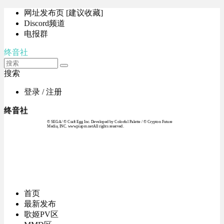
网址发布页 [建议收藏]
Discord频道
电报群
终音社
搜索
登录 / 注册
终音社
© SEGA / © Craft Egg Inc. Developed by Colorful Palette / © Crypton Future
Media, INC. www.piapro.netAll rights reserved.
首页
最新发布
歌姬PV区