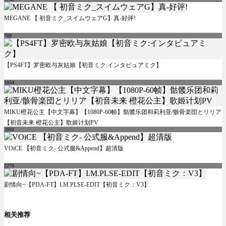
MEGANE 【 初音ミク_スイムウェアG】真-好评!
709
【PS4FT】罗密欧与灰姑娘【初音ミク:インタビュアミク】
1834
MIKU橙花公主【中文字幕】【1080P-60帧】骷髅乐团和莉利亚/骸骨楽団とリリア
【初音未来 橙花公主】歌姬计划PV
2692
VOiCE 【初音ミク- 公式服&Append】超清版
2270
剧情向~【PDA-FT】I.M.PLSE-EDIT【初音ミク：V3】
相关推荐