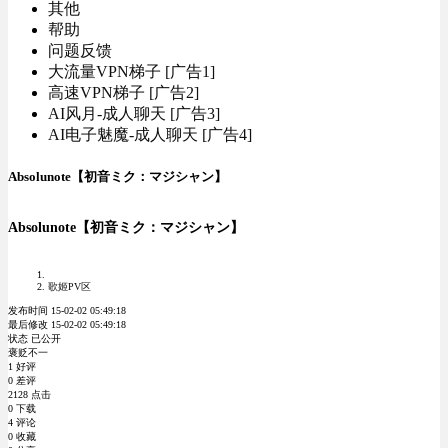
其他
帮助
问题反馈
大流量VPN梯子 [广告1]
高速VPN梯子 [广告2]
AI风月-成人聊天 [广告3]
AI电子魅魔-成人聊天 [广告4]
Absolunote【初音ミク：マジシャン】
Absolunote【初音ミク：マジシャン】
歌姬PV区
发布时间 15-02-02 05:49:18
最后修改 15-02-02 05:49:18
状态 已公开
褒贬不一
1 好评
0 差评
2128 点击
0 下载
4 评论
0 收藏