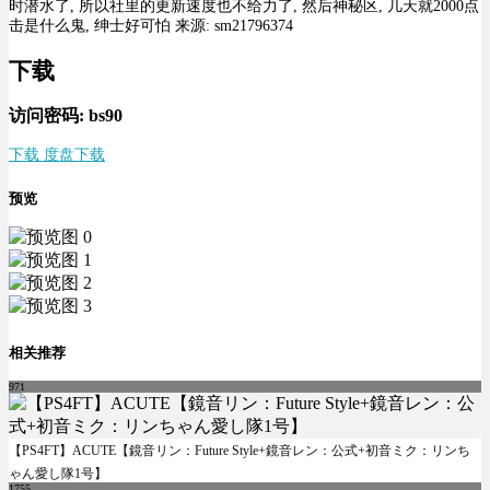
时潜水了, 所以社里的更新速度也不给力了, 然后神秘区, 几天就2000点
击是什么鬼, 绅士好可怕 来源: sm21796374
下载
访问密码: bs90
下载 度盘下载
预览
相关推荐
971
【PS4FT】ACUTE【鏡音リン：Future Style+鏡音レン：公式+初音ミク：リンち
ゃん愛し隊1号】
1755