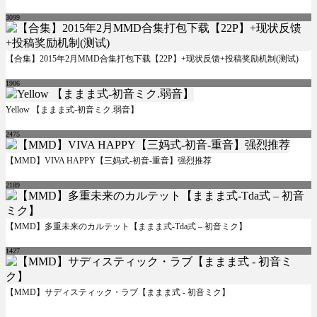
3099
【合集】2015年2月MMD合集打包下载【22P】+现状反馈+投稿奖励机制(测试)
1906
Yellow 【ままま式-初音ミク.弱音】
2475
【MMD】VIVA HAPPY【三妈式-初音-重音】强烈推荐
2189
【MMD】多重未来のカルテット【ままま式-Tda式 – 初音ミク】
1427
【MMD】サディスティック・ラブ【ままま式 - 初音ミク】