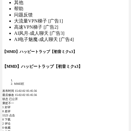
其他
帮助
问题反馈
大流量VPN梯子 [广告1]
高速VPN梯子 [广告2]
AI风月-成人聊天 [广告3]
AI电子魅魔-成人聊天 [广告4]
【MMD】ハッピートラップ【初音ミクx3】
【MMD】ハッピートラップ【初音ミクx3】
MMD区
发布时间 15-02-02 05:45:56
最后修改 15-02-02 05:45:56
状态 已公开
褒贬不一
1 好评
0 差评
1523 点击
0 下载
2 评论
0 收藏