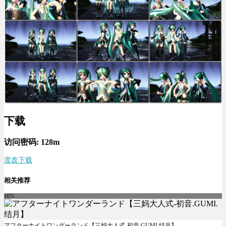
下载
访问密码: 128m
度盘下载
相关推荐
1675
アフターナイトワンダーランド【三妈大人式-初音.GUMI.结月】