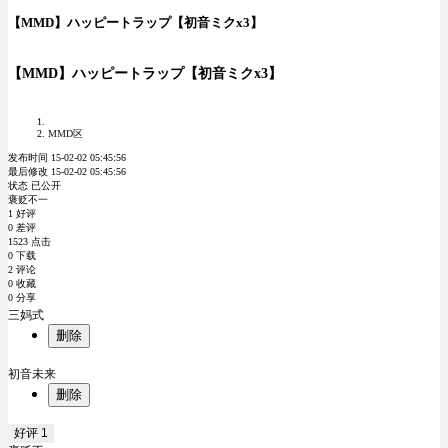
【MMD】ハッピートラップ【初音ミクx3】
【MMD】ハッピートラップ【初音ミクx3】
MMD区
发布时间 15-02-02 05:45:56
最后修改 15-02-02 05:45:56
状态 已公开
褒贬不一
1 好评
0 差评
1523 点击
0 下载
2 评论
0 收藏
0 分享
三妈式
删除
初音未来
删除
好评
1