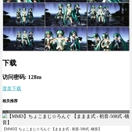
下载
访问密码: 128m
度盘下载
相关推荐
1678
【MMD】ちょこまじ☆ろんぐ 【ままま式 - 初音-508式 -镜音】