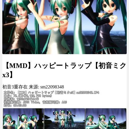
【MMD】ハッピートラップ【初音ミク
x3】
初音3重存在 来源: sm22098348