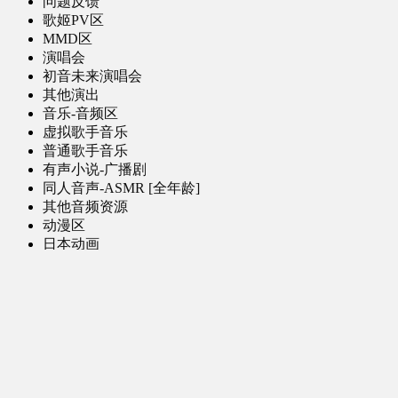
问题反馈
歌姬PV区
MMD区
演唱会
初音未来演唱会
其他演出
音乐-音频区
虚拟歌手音乐
普通歌手音乐
有声小说-广播剧
同人音声-ASMR [全年龄]
其他音频资源
动漫区
日本动画
国产动画
欧美动画
漫画区
日韩漫画
国产漫画
欧美漫画
小说-读物区
网文小说