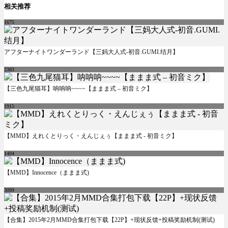
相关推荐
1675
アフターナイトワンダーランド【三妈大人式-初音.GUMI.结月】
2383
【三色九尾猫耳】呐呐呐~~~~【ままま式 – 初音ミク】
1915
【MMD】えれくとりっく・えんじぇぅ【ままま式 - 初音ミク】
1404
【MMD】Innocence（ままま式)
3099
【合集】2015年2月MMD合集打包下载【22P】+现状反馈+投稿奖励机制(测试)