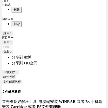
0 分享
三妈式
删除
初音未来
删除
好评
1
褒贬不一
差评
0
收藏
0
分享
0
分享到 微博
分享到 QQ空间
反馈失效
0
稿件投诉
文件解压教程
文件解压教程
首先准备好解压工具, 电脑端安装
WINRAR
或者
7z
, 手机端
安装
Zarchiver
或者
ES文件管理器