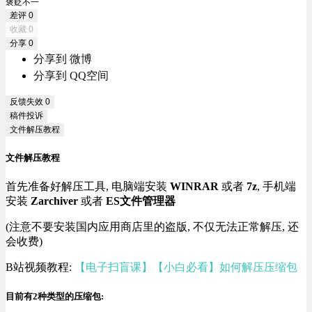
褒贬不一
差评
0
收藏
0
分享
0
分享到 微博
分享到 QQ空间
反馈失效
0
稿件投诉
文件解压教程
文件解压教程
首先准备好解压工具, 电脑端安装
WINRAR
或者
7z
, 手机端
安装
Zarchiver
或者
ES文件管理器
(注意不要安装国内应用商店里的盗版, 不仅无法正常解压, 还
会收费)
B站视频教程:
【电子扫盲课】【小白必看】如何解压压缩包
目前有2种类型的压缩包: