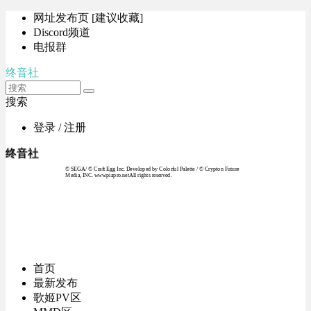
网址发布页 [建议收藏]
Discord频道
电报群
终音社
搜索
登录 / 注册
终音社
© SEGA / © Craft Egg Inc. Developed by Colorful Palette / © Crypton Future
Media, INC. www.piapro.netAll rights reserved.
首页
最新发布
歌姬PV区