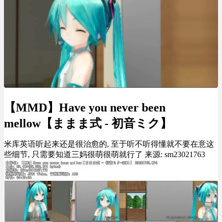
【MMD】Have you never been
mellow【ままま式 - 初音ミク】
米库英语听起来还是很治愈的, 至于听不听得懂就不要在意这
些细节, 只需要知道三妈很萌很萌就行了 来源: sm23021763