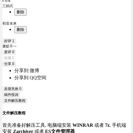
0 分享
三妈式
删除
初音未来
删除
好评
1
褒贬不一
差评
0
收藏
0
分享
0
分享到 微博
分享到 QQ空间
反馈失效
0
稿件投诉
文件解压教程
文件解压教程
首先准备好解压工具, 电脑端安装
WINRAR
或者
7z
, 手机端
安装
Zarchiver
或者
ES文件管理器