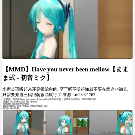
【MMD】Have you never been mellow【まま
ま式 - 初音ミク】
米库英语听起来还是很治愈的, 至于听不听得懂就不要在意这些细节,
只需要知道三妈很萌很萌就行了 来源: sm23021763