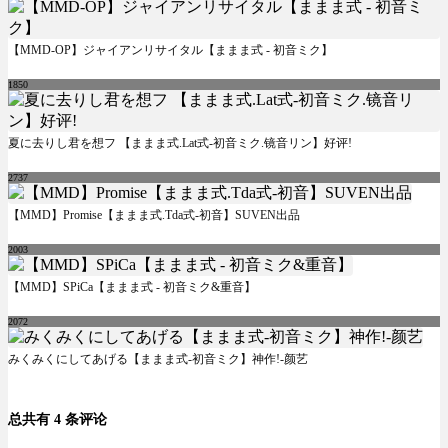
【MMD-OP】ジャイアンリサイタル【ままま式 - 初音ミク】
1850
夏に去りし君を想フ 【ままま式.Lat式-初音ミク.镜音リン】好评!
2737
【MMD】Promise【ままま式.Tda式-初音】SUVEN出品
2003
【MMD】SPiCa【ままま式 - 初音ミク&重音】
2072
みくみくにしてあげる【ままま式-初音ミク】神作!-颜艺
总共有 4 条评论