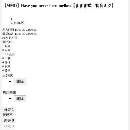
【MMD】Have you never been mellow【ままま式 - 初音ミク】
MMD区
发布时间 15-01-29 23:00:25
最后修改 15-01-29 23:00:25
状态 已公开
褒贬不一
1 好评
0 差评
1610 点击
0 下载
4 评论
0 收藏
0 分享
三妈式
删除
初音未来
删除
好评
1
褒贬不一
差评
0
收藏
0