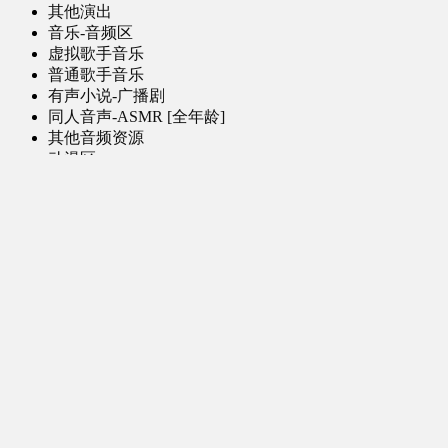
其他演出
音乐-音频区
虚拟歌手音乐
普通歌手音乐
有声小说-广播剧
同人音声-ASMR [全年龄]
其他音频资源
动漫区
日本动画
国产动画
欧美动画
漫画区
日韩漫画
国产漫画
欧美漫画
小说-读物区
网文小说
日式轻小说
其他读物
图片区
ACG图片 [全年龄]