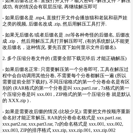
- 如果后缀名正常: 直接打开文件 > 输入密码 >解压文件 > 解压
成功, 有的情况会有双层压缩, 再继续解压即可
- 如果后缀名是 .mp4, 直接打开文件会播放猫和老鼠和葫芦娃
之类的视频, 后缀名改成 .zip, 然后用解压工具打开.
- 如果无后缀名/或者后缀名是 .txt等各种奇怪的后缀名, 后缀改
成 .zip， 然后用解压工具打开解压即可, (有的系统默认不能更
改后缀名，这种情况, 要先百度下如何显示文件后缀名).
2. 多个压缩分卷文件的 (需要全部下载完毕后 才能正确解压)
- 如果后缀名正常: 只需要解压第一个分卷即可, 工具在解压过
程中会自动调用其他分卷, 不需要每个分卷都解压一遍 (所以
需要提前全部下载好), 不同压缩格式的第一个分卷命名是有区
别的 (RAR格式的第一个分卷是叫 xxx.part1.rar , 7z格式的第一
个压缩分卷是叫 xxx.001 , ZIP格式的第一个压缩分卷 就是默认
的 XXX.zip ) .
- 如果是需要改后缀的情况 (比较少见): 需要把文件按顺序重新
命名好才能正常解压, RAR的分卷命名格式是 xxx.part1.rar,
xxx.part2.rar, xxx.part3.rar, 7z的命名格式是 xxx.001, xxx.002,
xxx.003, ZIP的排序格式 xxx.zip, xxx.zip.001, xxx.zip.002