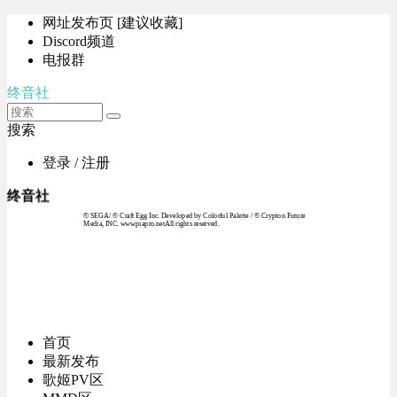
网址发布页 [建议收藏]
Discord频道
电报群
终音社
搜索
登录 / 注册
终音社
© SEGA / © Craft Egg Inc. Developed by Colorful Palette / © Crypton Future
Media, INC. www.piapro.netAll rights reserved.
首页
最新发布
歌姬PV区