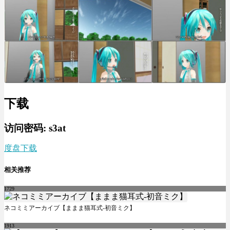
下载
访问密码: s3at
度盘下载
相关推荐
1729
ネコミミアーカイブ【ままま猫耳式-初音ミク】
1913