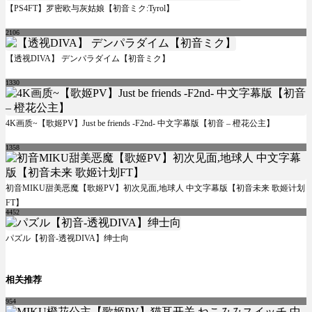
【PS4FT】罗密欧与灰姑娘【初音ミク:Tyrol】
2106
【透视DIVA】 デンパラダイム【初音ミク】
1330
4K画质~【歌姬PV】Just be friends -F2nd- 中文字幕版【初音 – 橙花公主】
1358
初音MIKU甜美恶魔【歌姬PV】初次见面,地球人 中文字幕版【初音未来 歌姬计划
FT】
4452
パズル【初音-透视DIVA】绅士向
相关推荐
954