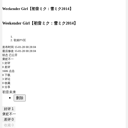
Weekender Girl【初音ミク：雪ミク2014】
Weekender Girl【初音ミク：雪ミク2014】
歌姬PV区
发布时间 15-01-28 00:28:04
最后修改 15-01-28 00:28:04
状态 已公开
褒贬不一
1 好评
0 差评
1606 点击
0 下载
3 评论
0 收藏
0 分享
初音未来
删除
好评
1
褒贬不一
差评
0
收藏
0