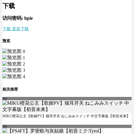
下载
访问密码: hpie
下载 度盘下载
预览
相关推荐
954
MIKU橙花公主【歌姬PV】猫耳开关 ねこみみスイッチ 中文字幕版【初音未来】
600