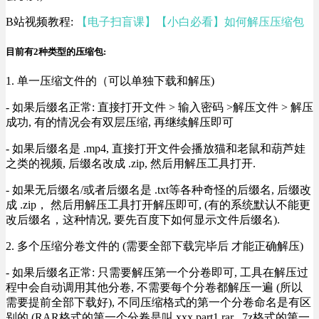
B站视频教程:
【电子扫盲课】【小白必看】如何解压压缩包
目前有2种类型的压缩包:
1. 单一压缩文件的（可以单独下载和解压)
- 如果后缀名正常: 直接打开文件 > 输入密码 >解压文件 > 解压
成功, 有的情况会有双层压缩, 再继续解压即可
- 如果后缀名是 .mp4, 直接打开文件会播放猫和老鼠和葫芦娃
之类的视频, 后缀名改成 .zip, 然后用解压工具打开.
- 如果无后缀名/或者后缀名是 .txt等各种奇怪的后缀名, 后缀改
成 .zip， 然后用解压工具打开解压即可, (有的系统默认不能更
改后缀名，这种情况, 要先百度下如何显示文件后缀名).
2. 多个压缩分卷文件的 (需要全部下载完毕后 才能正确解压)
- 如果后缀名正常: 只需要解压第一个分卷即可, 工具在解压过
程中会自动调用其他分卷, 不需要每个分卷都解压一遍 (所以
需要提前全部下载好), 不同压缩格式的第一个分卷命名是有区
别的 (RAR格式的第一个分卷是叫 xxx.part1.rar , 7z格式的第一