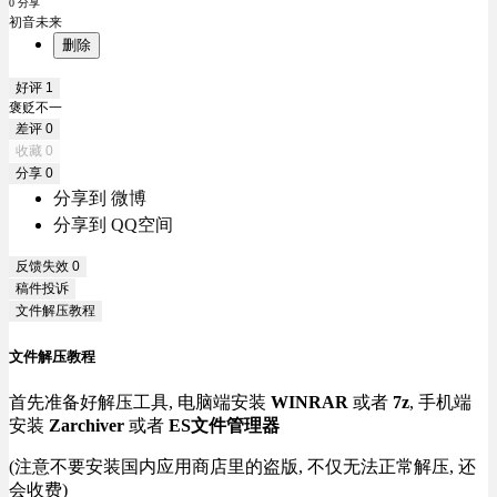
0 分享
初音未来
删除
好评
1
褒贬不一
差评
0
收藏
0
分享
0
分享到 微博
分享到 QQ空间
反馈失效
0
稿件投诉
文件解压教程
文件解压教程
首先准备好解压工具, 电脑端安装
WINRAR
或者
7z
, 手机端
安装
Zarchiver
或者
ES文件管理器
(注意不要安装国内应用商店里的盗版, 不仅无法正常解压, 还
会收费)