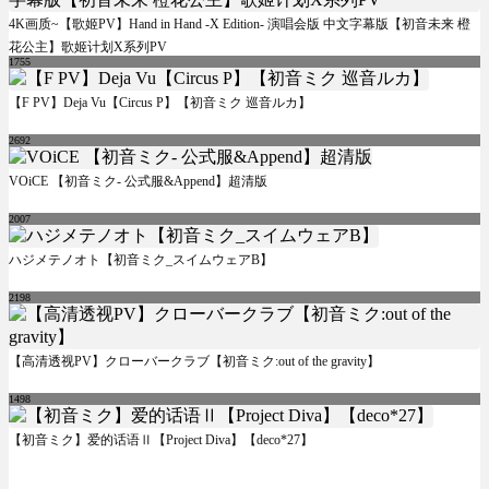
4K画质~【歌姬PV】Hand in Hand -X Edition- 演唱会版 中文字幕版【初音未来 橙
花公主】歌姬计划X系列PV
1755
【F PV】Deja Vu【Circus P】【初音ミク 巡音ルカ】
2692
VOiCE 【初音ミク- 公式服&Append】超清版
2007
ハジメテノオト【初音ミク_スイムウェアB】
2198
【高清透视PV】クローバークラブ【初音ミク:out of the gravity】
1498
【初音ミク】爱的话语Ⅱ【Project Diva】【deco*27】