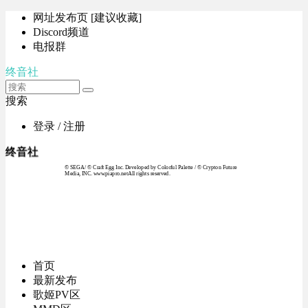
网址发布页 [建议收藏]
Discord频道
电报群
终音社
搜索
登录 / 注册
终音社
© SEGA / © Craft Egg Inc. Developed by Colorful Palette / © Crypton Future
Media, INC. www.piapro.netAll rights reserved.
首页
最新发布
歌姬PV区