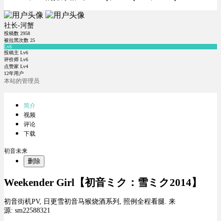
社长-河蟹
投稿数
2958
被拉黑次数
25
Lv6
投稿主 Lv6
评价师 Lv6
点赞家 Lv4
12年用户
本站的管理员
简介
视频
评论
下载
初音未来
删除
Weekender Girl【初音ミク：雪ミク2014】
初音街机PV, 日更雪初音马猴烧酒系列, 照例全程看腿. 来
源: sm22588321