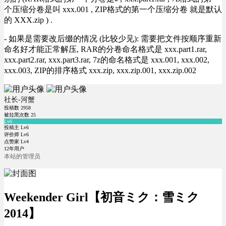
个压缩分卷是叫 xxx.001 , ZIP格式的第一个压缩分卷 就是默认
的 XXX.zip ) .
- 如果是需要改后缀的情况 (比较少见): 需要把文件按顺序重新
命名好才能正常解压, RAR的分卷命名格式是 xxx.part1.rar,
xxx.part2.rar, xxx.part3.rar, 7z的命名格式是 xxx.001, xxx.002,
xxx.003, ZIP的排序格式 xxx.zip, xxx.zip.001, xxx.zip.002
社长-河蟹
投稿数
2958
被拉黑次数
25
Lv6
投稿主 Lv6
评价师 Lv6
点赞家 Lv4
12年用户
本站的管理员
Weekender Girl【初音ミク：雪ミク
2014】