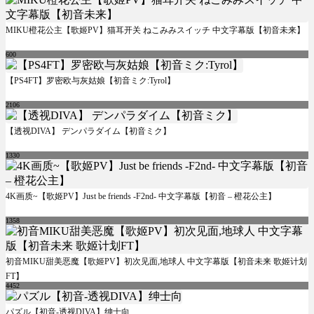
MIKU橙花公主【歌姬PV】猫耳开关 ねこみみスイッチ 中文字幕版【初音未来】
600
【PS4FT】罗密欧与灰姑娘【初音ミク:Tyrol】
2106
【透视DIVA】 デンパラダイム【初音ミク】
1330
4K画质~【歌姬PV】Just be friends -F2nd- 中文字幕版【初音 – 橙花公主】
1358
初音MIKU甜美恶魔【歌姬PV】初次见面,地球人 中文字幕版【初音未来 歌姬计划
FT】
4452
パズル【初音-透视DIVA】绅士向