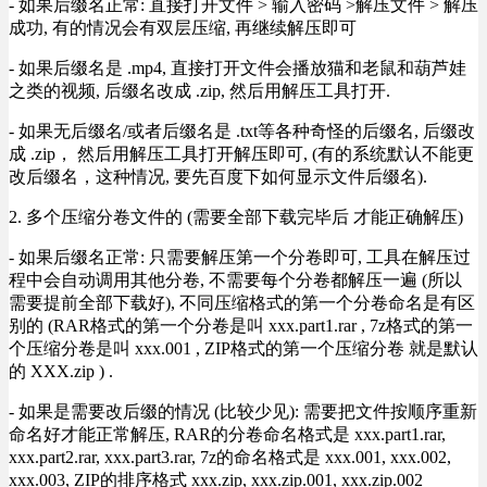
- 如果后缀名正常: 直接打开文件 > 输入密码 >解压文件 > 解压
成功, 有的情况会有双层压缩, 再继续解压即可
- 如果后缀名是 .mp4, 直接打开文件会播放猫和老鼠和葫芦娃
之类的视频, 后缀名改成 .zip, 然后用解压工具打开.
- 如果无后缀名/或者后缀名是 .txt等各种奇怪的后缀名, 后缀改
成 .zip， 然后用解压工具打开解压即可, (有的系统默认不能更
改后缀名，这种情况, 要先百度下如何显示文件后缀名).
2. 多个压缩分卷文件的 (需要全部下载完毕后 才能正确解压)
- 如果后缀名正常: 只需要解压第一个分卷即可, 工具在解压过
程中会自动调用其他分卷, 不需要每个分卷都解压一遍 (所以
需要提前全部下载好), 不同压缩格式的第一个分卷命名是有区
别的 (RAR格式的第一个分卷是叫 xxx.part1.rar , 7z格式的第一
个压缩分卷是叫 xxx.001 , ZIP格式的第一个压缩分卷 就是默认
的 XXX.zip ) .
- 如果是需要改后缀的情况 (比较少见): 需要把文件按顺序重新
命名好才能正常解压, RAR的分卷命名格式是 xxx.part1.rar,
xxx.part2.rar, xxx.part3.rar, 7z的命名格式是 xxx.001, xxx.002,
xxx.003, ZIP的排序格式 xxx.zip, xxx.zip.001, xxx.zip.002