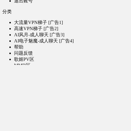
退出账号
分类
大流量VPN梯子 [广告1]
高速VPN梯子 [广告2]
AI风月-成人聊天 [广告3]
AI电子魅魔-成人聊天 [广告4]
帮助
问题反馈
歌姬PV区
MMD区
演唱会
初音未来演唱会
其他演出
音乐-音频区
虚拟歌手音乐
普通歌手音乐
有声小说-广播剧
同人音声-ASMR [全年龄]
其他音频资源
动漫区