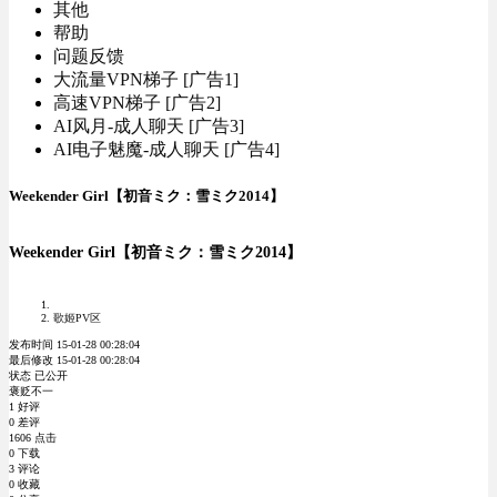
其他
帮助
问题反馈
大流量VPN梯子 [广告1]
高速VPN梯子 [广告2]
AI风月-成人聊天 [广告3]
AI电子魅魔-成人聊天 [广告4]
Weekender Girl【初音ミク：雪ミク2014】
Weekender Girl【初音ミク：雪ミク2014】
歌姬PV区
发布时间 15-01-28 00:28:04
最后修改 15-01-28 00:28:04
状态 已公开
褒贬不一
1 好评
0 差评
1606 点击
0 下载
3 评论
0 收藏