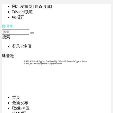
网址发布页 [建议收藏]
Discord频道
电报群
终音社
搜索
登录 / 注册
终音社
© SEGA / © Craft Egg Inc. Developed by Colorful Palette / © Crypton Future
Media, INC. www.piapro.netAll rights reserved.
首页
最新发布
歌姬PV区