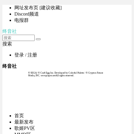
网址发布页 [建议收藏]
Discord频道
电报群
终音社
搜索
登录 / 注册
终音社
© SEGA / © Craft Egg Inc. Developed by Colorful Palette / © Crypton Future
Media, INC. www.piapro.netAll rights reserved.
首页
最新发布
歌姬PV区