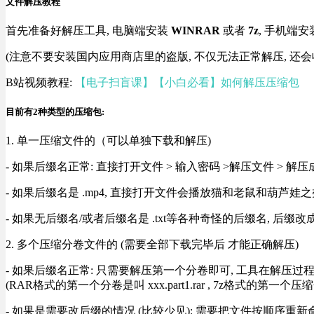
文件解压教程
首先准备好解压工具, 电脑端安装
WINRAR
或者
7z
, 手机端安
(注意不要安装国内应用商店里的盗版, 不仅无法正常解压, 还会
B站视频教程:
【电子扫盲课】【小白必看】如何解压压缩包
目前有2种类型的压缩包:
1. 单一压缩文件的（可以单独下载和解压)
- 如果后缀名正常: 直接打开文件 > 输入密码 >解压文件 > 
- 如果后缀名是 .mp4, 直接打开文件会播放猫和老鼠和葫芦娃之类
- 如果无后缀名/或者后缀名是 .txt等各种奇怪的后缀名, 后缀
2. 多个压缩分卷文件的 (需要全部下载完毕后 才能正确解压)
- 如果后缀名正常: 只需要解压第一个分卷即可, 工具在解压
(RAR格式的第一个分卷是叫 xxx.part1.rar , 7z格式的第一个压缩
- 如果是需要改后缀的情况 (比较少见): 需要把文件按顺序重新命名好才能正常解压, RA