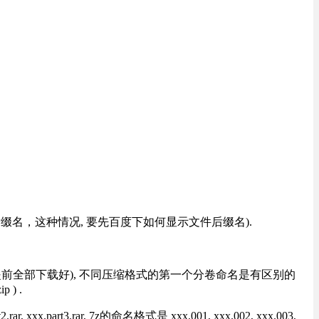
改后缀名，这种情况, 要先百度下如何显示文件后缀名).
提前全部下载好), 不同压缩格式的第一个分卷命名是有区别的
) .
rt3.rar, 7z的命名格式是 xxx.001, xxx.002, xxx.003,