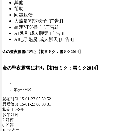
其他
帮助
问题反馈
大流量VPN梯子 [广告1]
高速VPN梯子 [广告2]
AI风月-成人聊天 [广告3]
AI电子魅魔-成人聊天 [广告4]
金の聖夜霜雪に朽ち【初音ミク：雪ミク2014】
金の聖夜霜雪に朽ち【初音ミク：雪ミク2014】
歌姬PV区
发布时间 15-01-23 05:59:52
最后修改 15-01-23 06:00:31
状态 已公开
多半好评
2 好评
0 差评
1857 点击