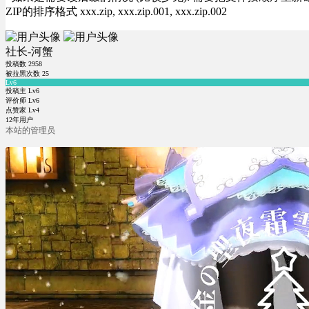
ZIP的排序格式 xxx.zip, xxx.zip.001, xxx.zip.002
社长-河蟹
投稿数
2958
被拉黑次数
25
Lv6
投稿主 Lv6
评价师 Lv6
点赞家 Lv4
12年用户
本站的管理员