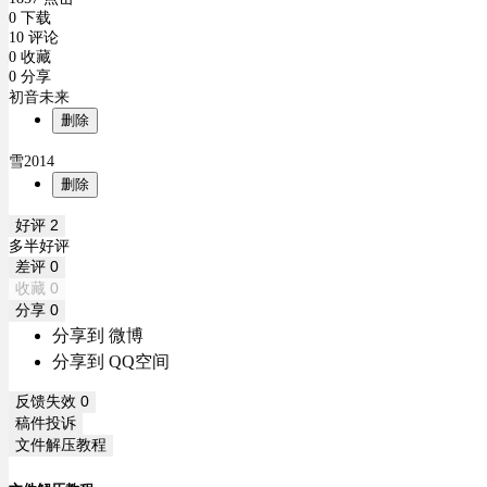
0 下载
10 评论
0 收藏
0 分享
初音未来
删除
雪2014
删除
好评
2
多半好评
差评
0
收藏
0
分享
0
分享到 微博
分享到 QQ空间
反馈失效
0
稿件投诉
文件解压教程