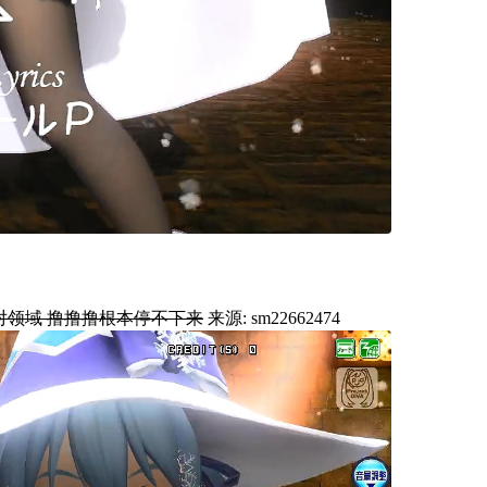
绝对领域 撸撸撸根本停不下来
来源: sm22662474