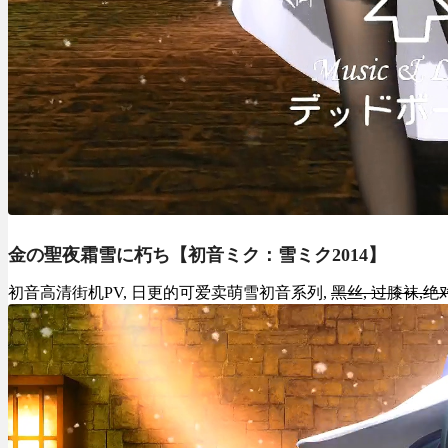
金の聖夜霜雪に朽ち【初音ミク：雪ミク2014】
初音高清街机PV, 日更的可爱卖萌雪初音系列,
黑丝, 过膝袜,