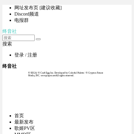
网址发布页 [建议收藏]
Discord频道
电报群
终音社
搜索
登录 / 注册
终音社
© SEGA / © Craft Egg Inc. Developed by Colorful Palette / © Crypton Future
Media, INC. www.piapro.netAll rights reserved.
首页
最新发布
歌姬PV区