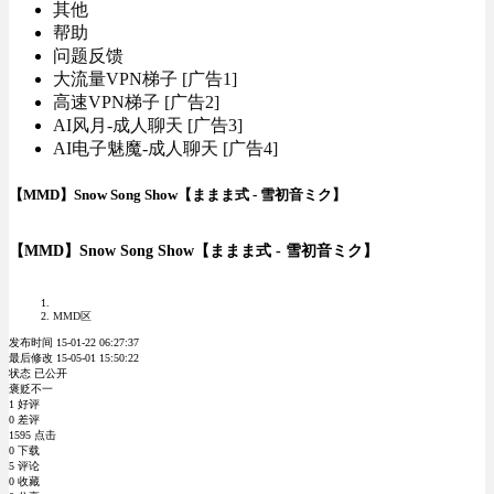
其他
帮助
问题反馈
大流量VPN梯子 [广告1]
高速VPN梯子 [广告2]
AI风月-成人聊天 [广告3]
AI电子魅魔-成人聊天 [广告4]
【MMD】Snow Song Show【ままま式 - 雪初音ミク】
【MMD】Snow Song Show【ままま式 - 雪初音ミク】
MMD区
发布时间 15-01-22 06:27:37
最后修改 15-05-01 15:50:22
状态 已公开
褒贬不一
1 好评
0 差评
1595 点击
0 下载
5 评论
0 收藏