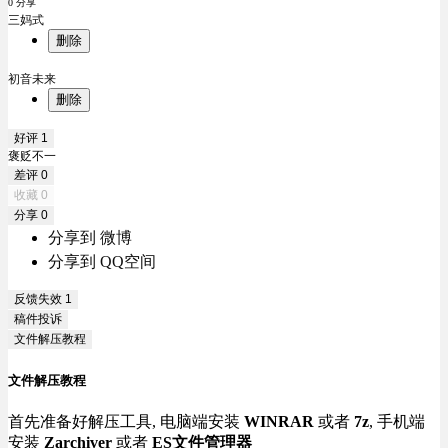
0 分享
三妈式
删除
初音未来
删除
好评
1
褒贬不一
差评
0
收藏
0
分享
0
分享到 微博
分享到 QQ空间
反馈失效
1
稿件投诉
文件解压教程
文件解压教程
首先准备好解压工具, 电脑端安装
WINRAR
或者
7z
, 手机端
安装
Zarchiver
或者
ES文件管理器