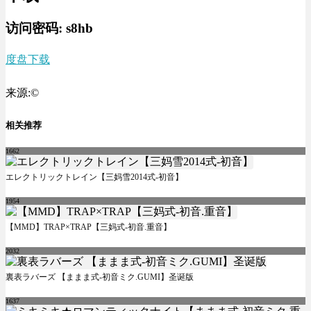
访问密码: s8hb
度盘下载
来源:©
相关推荐
1662
エレクトリックトレイン【三妈雪2014式-初音】
1954
【MMD】TRAP×TRAP【三妈式-初音.重音】
2032
裏表ラバーズ 【ままま式-初音ミク.GUMI】圣诞版
1637