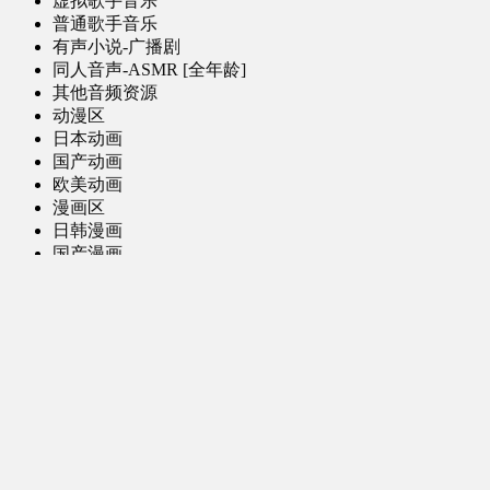
虚拟歌手音乐
普通歌手音乐
有声小说-广播剧
同人音声-ASMR [全年龄]
其他音频资源
动漫区
日本动画
国产动画
欧美动画
漫画区
日韩漫画
国产漫画
欧美漫画
小说-读物区
网文小说
日式轻小说
其他读物
图片区
ACG图片 [全年龄]
其他图片
AI图片 [全年龄]
游戏区