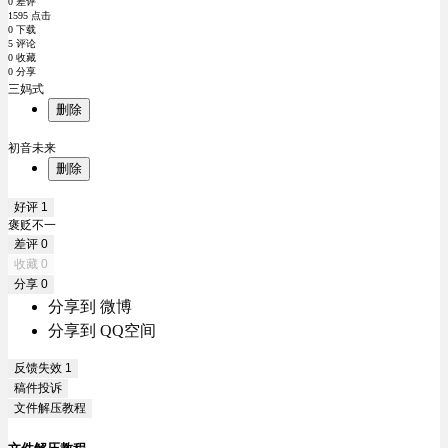
0 差评
1595 点击
0 下载
5 评论
0 收藏
0 分享
三妈式
删除
初音未来
删除
好评
1
褒贬不一
差评
0
收藏
0
分享
0
分享到 微博
分享到 QQ空间
反馈失效
1
稿件投诉
文件解压教程