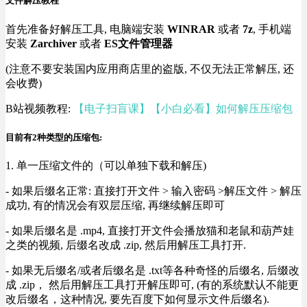
文件解压教程
首先准备好解压工具, 电脑端安装
WINRAR
或者
7z
, 手机端
安装
Zarchiver
或者
ES文件管理器
(注意不要安装国内应用商店里的盗版, 不仅无法正常解压, 还
会收费)
B站视频教程:
【电子扫盲课】【小白必看】如何解压压缩包
目前有2种类型的压缩包:
1. 单一压缩文件的（可以单独下载和解压)
- 如果后缀名正常: 直接打开文件 > 输入密码 >解压文件 > 解压
成功, 有的情况会有双层压缩, 再继续解压即可
- 如果后缀名是 .mp4, 直接打开文件会播放猫和老鼠和葫芦娃
之类的视频, 后缀名改成 .zip, 然后用解压工具打开.
- 如果无后缀名/或者后缀名是 .txt等各种奇怪的后缀名, 后缀改
成 .zip， 然后用解压工具打开解压即可, (有的系统默认不能更
改后缀名，这种情况, 要先百度下如何显示文件后缀名).