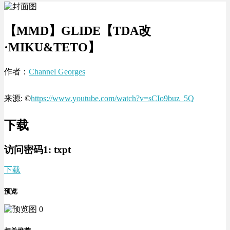
【MMD】GLIDE【TDA改
·MIKU&TETO】
作者：
Channel Georges
来源: ©
https://www.youtube.com/watch?v=sCIo9buz_5Q
下载
访问密码1:
txpt
下载
预览