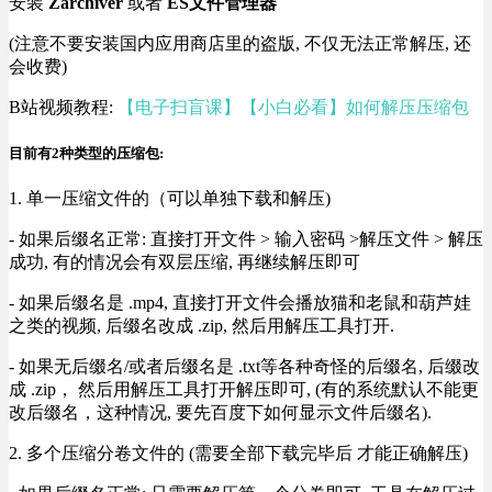
安装
Zarchiver
或者
ES文件管理器
(注意不要安装国内应用商店里的盗版, 不仅无法正常解压, 还
会收费)
B站视频教程:
【电子扫盲课】【小白必看】如何解压压缩包
目前有2种类型的压缩包:
1. 单一压缩文件的（可以单独下载和解压)
- 如果后缀名正常: 直接打开文件 > 输入密码 >解压文件 > 解压
成功, 有的情况会有双层压缩, 再继续解压即可
- 如果后缀名是 .mp4, 直接打开文件会播放猫和老鼠和葫芦娃
之类的视频, 后缀名改成 .zip, 然后用解压工具打开.
- 如果无后缀名/或者后缀名是 .txt等各种奇怪的后缀名, 后缀改
成 .zip， 然后用解压工具打开解压即可, (有的系统默认不能更
改后缀名，这种情况, 要先百度下如何显示文件后缀名).
2. 多个压缩分卷文件的 (需要全部下载完毕后 才能正确解压)