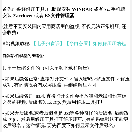
首先准备好解压工具, 电脑端安装
WINRAR
或者
7z
, 手机端
安装
Zarchiver
或者
ES文件管理器
(注意不要安装国内应用商店里的盗版, 不仅无法正常解压, 还
会收费)
B站视频教程:
【电子扫盲课】【小白必看】如何解压压缩包
目前有2种类型的压缩包:
1. 单一压缩文件的（可以单独下载和解压)
- 如果后缀名正常: 直接打开文件 > 输入密码 >解压文件 > 解压
成功, 有的情况会有双层压缩, 再继续解压即可
- 如果后缀名是 .mp4, 直接打开文件会播放猫和老鼠和葫芦娃
之类的视频, 后缀名改成 .zip, 然后用解压工具打开.
- 如果无后缀名/或者后缀名是 .txt等各种奇怪的后缀名, 后缀改
成 .zip， 然后用解压工具打开解压即可, (有的系统默认不能更
改后缀名，这种情况, 要先百度下如何显示文件后缀名).