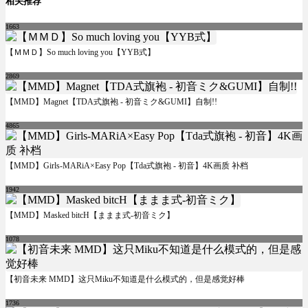
相关推荐
1663
【ＭＭＤ】So much loving you【YYB式】
2869
【MMD】Magnet【TDA式旗袍 - 初音ミク&GUMI】自制!!
4865
【MMD】Girls-MARiA×Easy Pop【Tda式旗袍 - 初音】4K画质 补档
1942
【MMD】Masked bitcH【ままま式-初音ミク】
1078
【初音未来 MMD】这只Miku不知道是什么模式的，但是感觉好棒
1736