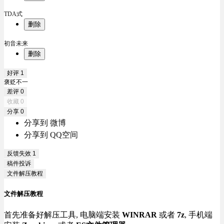
TDA式
删除
初音未来
删除
好评
1
褒贬不一
差评
0
收藏
0
分享
0
分享到 微博
分享到 QQ空间
反馈失效
1
稿件投诉
文件解压教程
文件解压教程
首先准备好解压工具, 电脑端安装
WINRAR
或者
7z
, 手机端