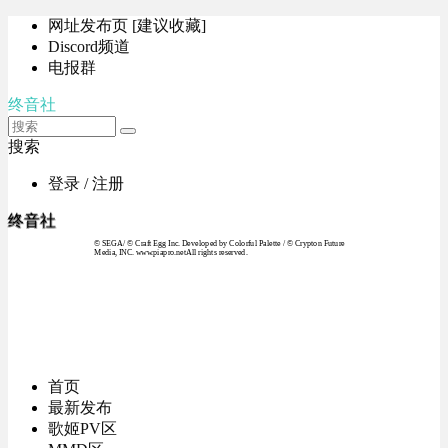
网址发布页 [建议收藏]
Discord频道
电报群
终音社
搜索
登录 / 注册
终音社
© SEGA / © Craft Egg Inc. Developed by Colorful Palette / © Crypton Future
Media, INC. www.piapro.netAll rights reserved.
首页
最新发布
歌姬PV区