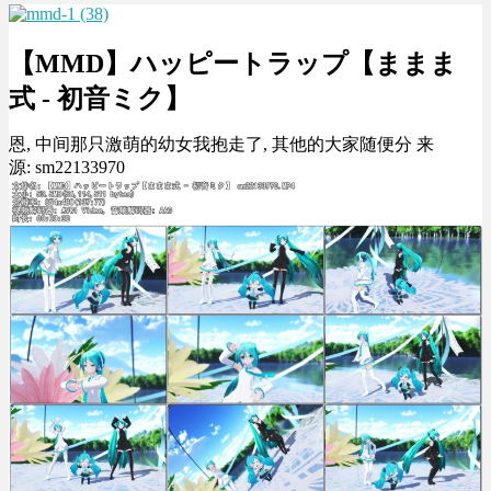
【MMD】ハッピートラップ【ままま
式 - 初音ミク】
恩, 中间那只激萌的幼女我抱走了, 其他的大家随便分 来
源: sm22133970