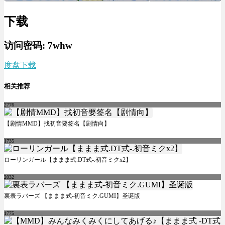
下载
访问密码: 7whw
度盘下载
相关推荐
2776
【剧情MMD】找初音要签名【剧情向】
1735
ローリンガール【ままま式.DT式-.初音ミクx2】
2032
裏表ラバーズ 【ままま式-初音ミク.GUMI】圣诞版
1775