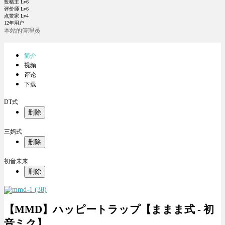
投稿主 Lv6
评价师 Lv6
点赞家 Lv4
12年用户
本站的管理员
简介
视频
评论
下载
DT式
删除
三妈式
删除
初音未来
删除
【MMD】ハッピートラップ【ままま式 - 初
音ミク】