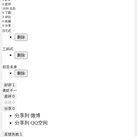
0 差评
1634 点击
0 下载
3 评论
0 收藏
0 分享
DT式
删除
三妈式
删除
初音未来
删除
好评
1
褒贬不一
差评
0
收藏
0
分享
0
分享到 微博
分享到 QQ空间
反馈失效
1