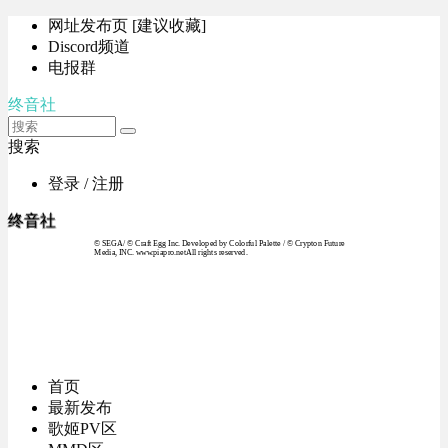
网址发布页 [建议收藏]
Discord频道
电报群
终音社
搜索
登录 / 注册
终音社
© SEGA / © Craft Egg Inc. Developed by Colorful Palette / © Crypton Future
Media, INC. www.piapro.netAll rights reserved.
首页
最新发布
歌姬PV区