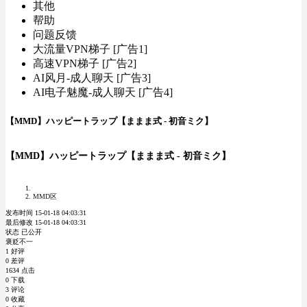
其他
帮助
问题反馈
大流量VPN梯子 [广告1]
高速VPN梯子 [广告2]
AI风月-成人聊天 [广告3]
AI电子魅魔-成人聊天 [广告4]
【MMD】ハッピートラップ【ままま式 - 初音ミク】
【MMD】ハッピートラップ【ままま式 - 初音ミク】
MMD区
发布时间 15-01-18 04:03:31
最后修改 15-01-18 04:03:31
状态 已公开
褒贬不一
1 好评
0 差评
1634 点击
0 下载
3 评论
0 收藏