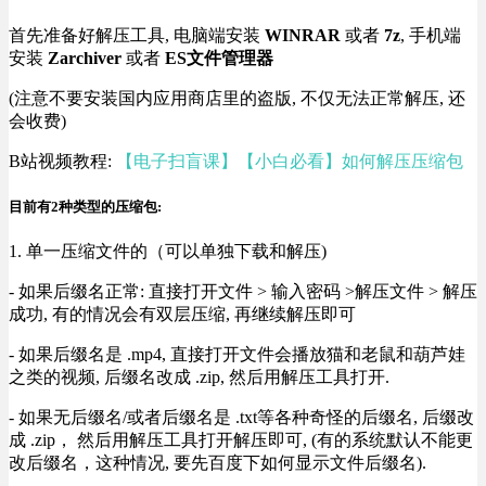
首先准备好解压工具, 电脑端安装
WINRAR
或者
7z
, 手机端
安装
Zarchiver
或者
ES文件管理器
(注意不要安装国内应用商店里的盗版, 不仅无法正常解压, 还
会收费)
B站视频教程:
【电子扫盲课】【小白必看】如何解压压缩包
目前有2种类型的压缩包:
1. 单一压缩文件的（可以单独下载和解压)
- 如果后缀名正常: 直接打开文件 > 输入密码 >解压文件 > 解压
成功, 有的情况会有双层压缩, 再继续解压即可
- 如果后缀名是 .mp4, 直接打开文件会播放猫和老鼠和葫芦娃
之类的视频, 后缀名改成 .zip, 然后用解压工具打开.
- 如果无后缀名/或者后缀名是 .txt等各种奇怪的后缀名, 后缀改
成 .zip， 然后用解压工具打开解压即可, (有的系统默认不能更
改后缀名，这种情况, 要先百度下如何显示文件后缀名).