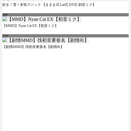
好き！雪！本気マジック 【ままま式.Lat式.DT式-初音ミク】
1697
【MMD】Nyan Cat EX【初音ミク】
2776
【剧情MMD】找初音要签名【剧情向】