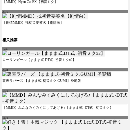
【MMD】Nyan Cat EX【初音ミク】
2776
【剧情MMD】找初音要签名【剧情向】
相关推荐
1735
ローリンガール【ままま式.DT式-.初音ミクx2】
2031
裏表ラバーズ 【ままま式-初音ミク.GUMI】圣诞版
1775
【MMD】みんなみくみくにしてあげる♪【ままま式 -DT式 - 初音ミク】
1879