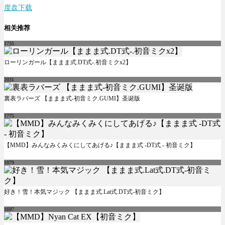
度盘下载
相关推荐
1735
ローリンガール【ままま式.DT式-.初音ミクx2】
2031
裏表ラバーズ 【ままま式-初音ミク.GUMI】圣诞版
1775
【MMD】みんなみくみくにしてあげる♪【ままま式 -DT式 - 初音ミク】
1879
好き！雪！本気マジック 【ままま式.Lat式.DT式-初音ミク】
1697