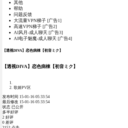
其他
帮助
问题反馈
大流量VPN梯子 [广告1]
高速VPN梯子 [广告2]
AI风月-成人聊天 [广告3]
AI电子魅魔-成人聊天 [广告4]
【透视DIVA】恋色病棟【初音ミク】
【透视DIVA】恋色病棟【初音ミク】
歌姬PV区
发布时间 15-01-16 05:33:54
最后修改 15-01-16 05:33:54
状态 已公开
多半好评
2 好评
0 差评
2152 点击