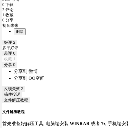
0 下载
2 评论
1 收藏
0 分享
初音未来
删除
好评
2
多半好评
差评
0
收藏
1
分享
0
分享到 微博
分享到 QQ空间
反馈失效
2
稿件投诉
文件解压教程
文件解压教程
首先准备好解压工具, 电脑端安装
WINRAR
或者
7z
, 手机端安