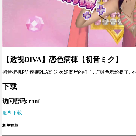
【透视DIVA】恋色病棟【初音ミク】
初音街机PV 透视PLAY, 这次好丧尸的样子, 连颜色都给换了, 不介
下载
访问密码: rnnf
度盘下载
相关推荐