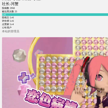
社长-河蟹
投稿数
2958
被拉黑次数
25
Lv6
投稿主 Lv6
评价师 Lv6
点赞家 Lv4
12年用户
本站的管理员