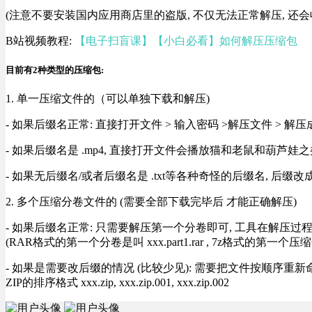
(注意不要安装国内应用商店里的盗版, 不仅无法正常解压, 还会
B站视频教程:
【电子扫盲课】【小白必看】如何解压压缩包
目前有2种类型的压缩包:
1. 单一压缩文件的（可以单独下载和解压)
- 如果后缀名正常: 直接打开文件 > 输入密码 >解压文件 > 
- 如果后缀名是 .mp4, 直接打开文件会播放猫和老鼠和葫芦娃之类
- 如果无后缀名/或者后缀名是 .txt等各种奇怪的后缀名, 后缀
2. 多个压缩分卷文件的 (需要全部下载完毕后 才能正确解压)
- 如果后缀名正常: 只需要解压第一个分卷即可, 工具在解压
(RAR格式的第一个分卷是叫 xxx.part1.rar , 7z格式的第一个压缩
- 如果是需要改后缀的情况 (比较少见): 需要把文件按顺序重新命名好才能正常解压, RA
ZIP的排序格式 xxx.zip, xxx.zip.001, xxx.zip.002