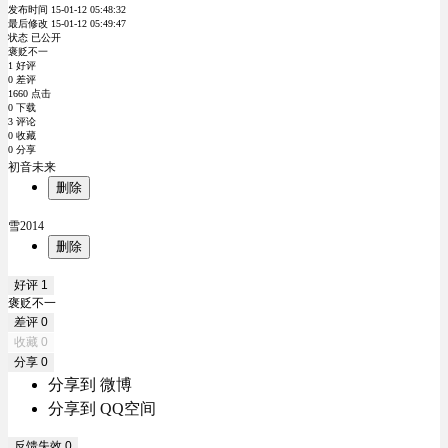
发布时间 15-01-12 05:48:32
最后修改 15-01-12 05:49:47
状态 已公开
褒贬不一
1 好评
0 差评
1660 点击
0 下载
3 评论
0 收藏
0 分享
初音未来
删除
雪2014
删除
好评
1
褒贬不一
差评
0
收藏
0
分享
0
分享到 微博
分享到 QQ空间
反馈失效
0