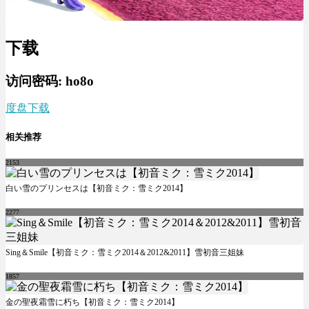
下载
访问密码: ho8o
度盘下载
相关推荐
2153
白い雪のプリンセスは【初音ミク：雪ミク2014】
2277
Sing＆Smile【初音ミク：雪ミク2014＆2012&2011】雪初音三姐妹
1857
金の聖夜霜雪に朽ち【初音ミク：雪ミク2014】