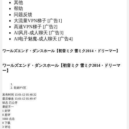
其他
帮助
问题反馈
大流量VPN梯子 [广告1]
高速VPN梯子 [广告2]
AI风月-成人聊天 [广告3]
AI电子魅魔-成人聊天 [广告4]
ワールズエンド・ダンスホール【初音ミク 雪ミク2014・ドリーマー】
ワールズエンド・ダンスホール【初音ミク 雪ミク2014・ドリーマ
ー】
歌姬PV区
发布时间 15-01-12 05:48:32
最后修改 15-01-12 05:49:47
状态 已公开
褒贬不一
1 好评
0 差评
1660 点击
0 下载
3 评论