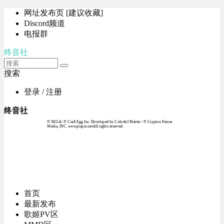
网址发布页 [建议收藏]
Discord频道
电报群
终音社
搜索
登录 / 注册
终音社
© SEGA / © Craft Egg Inc. Developed by Colorful Palette / © Crypton Future
Media, INC. www.piapro.netAll rights reserved.
首页
最新发布
歌姬PV区