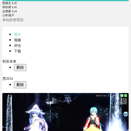
投稿主 Lv6
评价师 Lv6
点赞家 Lv4
12年用户
本站的管理员
简介
视频
评论
下载
初音未来
删除
雪2014
删除