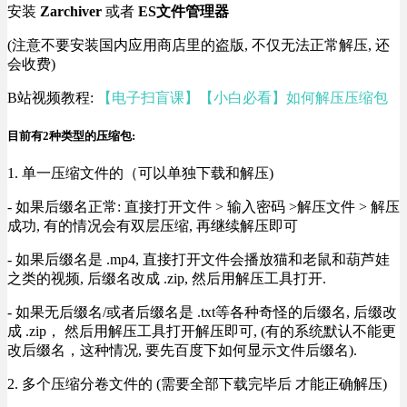
安装
Zarchiver
或者
ES文件管理器
(注意不要安装国内应用商店里的盗版, 不仅无法正常解压, 还
会收费)
B站视频教程:
【电子扫盲课】【小白必看】如何解压压缩包
目前有2种类型的压缩包:
1. 单一压缩文件的（可以单独下载和解压)
- 如果后缀名正常: 直接打开文件 > 输入密码 >解压文件 > 解压
成功, 有的情况会有双层压缩, 再继续解压即可
- 如果后缀名是 .mp4, 直接打开文件会播放猫和老鼠和葫芦娃
之类的视频, 后缀名改成 .zip, 然后用解压工具打开.
- 如果无后缀名/或者后缀名是 .txt等各种奇怪的后缀名, 后缀改
成 .zip， 然后用解压工具打开解压即可, (有的系统默认不能更
改后缀名，这种情况, 要先百度下如何显示文件后缀名).
2. 多个压缩分卷文件的 (需要全部下载完毕后 才能正确解压)