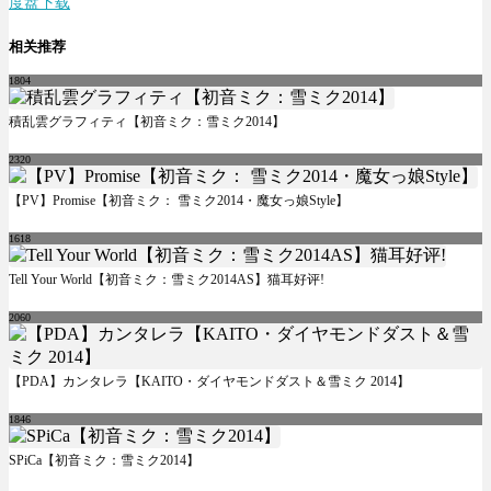
度盘下载
相关推荐
1804
積乱雲グラフィティ【初音ミク：雪ミク2014】
2320
【PV】Promise【初音ミク： 雪ミク2014・魔女っ娘Style】
1618
Tell Your World【初音ミク：雪ミク2014AS】猫耳好评!
2060
【PDA】カンタレラ【KAITO・ダイヤモンドダスト＆雪ミク 2014】
1846
SPiCa【初音ミク：雪ミク2014】