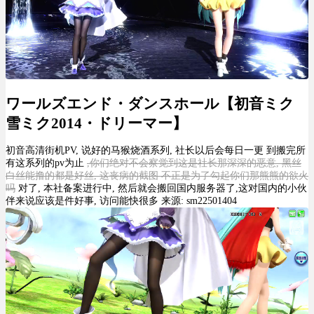
ワールズエンド・ダンスホール【初音ミク
雪ミク2014・ドリーマー】
初音高清街机PV, 说好的马猴烧酒系列, 社长以后会每日一更 到搬完所
有这系列的pv为止
,你们绝对不会察觉到这是社长那深深的恶意, 黑丝
白丝能撸的都是好丝, 这丧病的截图 不正是为了勾起你们那熊熊的欲火
吗
对了, 本社备案进行中, 然后就会搬回国内服务器了,这对国内的小伙
伴来说应该是件好事, 访问能快很多 来源: sm22501404