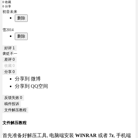
0 收藏
0 分享
初音未来
删除
雪2014
删除
好评
1
褒贬不一
差评
0
收藏
0
分享
0
分享到 微博
分享到 QQ空间
反馈失效
0
稿件投诉
文件解压教程
文件解压教程
首先准备好解压工具, 电脑端安装
WINRAR
或者
7z
, 手机端