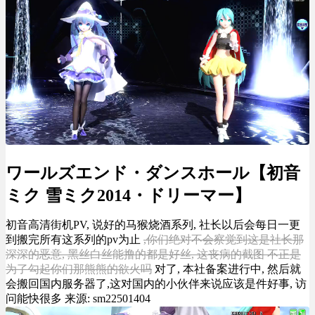
ワールズエンド・ダンスホール【初音
ミク 雪ミク2014・ドリーマー】
初音高清街机PV, 说好的马猴烧酒系列, 社长以后会每日一更
到搬完所有这系列的pv为止
,你们绝对不会察觉到这是社长那
深深的恶意, 黑丝白丝能撸的都是好丝, 这丧病的截图 不正是
为了勾起你们那熊熊的欲火吗
对了, 本社备案进行中, 然后就
会搬回国内服务器了,这对国内的小伙伴来说应该是件好事, 访
问能快很多 来源: sm22501404