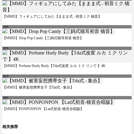
【MMD】フィギュアにしてみた【ままま式 - 初音ミク.镜音】
1699
【MMD】Drop Pop Candy【三妈式猫耳初音 镜音】
2279
【MMD】Perfume Hurly Burly【Tda式改変 ルカ ミク リンで 】4K
2919
【MMD】被害妄想携帯女子【Tda式 - 集合】
2401
【MMD】PONPONPON 【Lat式初音-镜音合唱版】
相关推荐