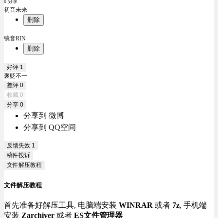
0 分享
初音未来
删除
镜音RIN
删除
好评
1
褒贬不一
差评
0
收藏
0
分享
0
分享到 微博
分享到 QQ空间
反馈失效
1
稿件投诉
文件解压教程
文件解压教程
首先准备好解压工具, 电脑端安装
WINRAR
或者
7z
, 手机端
安装
Zarchiver
或者
ES文件管理器