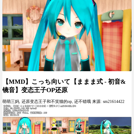
【MMD】こっち向いて【ままま式 - 初音&
镜音】变态王子OP还原
萌萌三妈, 还原变态王子和不笑猫的op, 还不错哦 来源: sm21614422