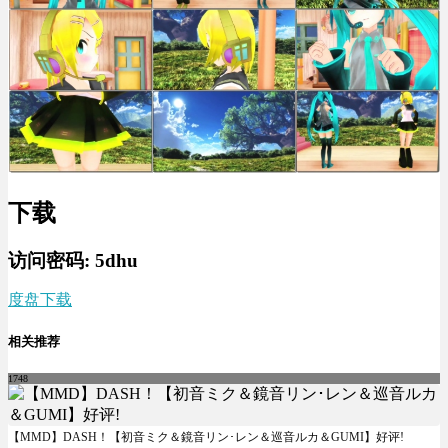
下载
访问密码: 5dhu
度盘下载
相关推荐
1748
【MMD】DASH！【初音ミク＆鏡音リン･レン＆巡音ルカ＆GUMI】好评!