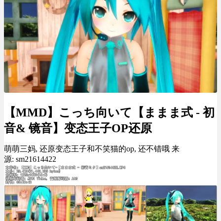
【MMD】こっち向いて【ままま式 - 初
音& 镜音】变态王子OP还原
萌萌三妈, 还原变态王子和不笑猫的op, 还不错哦 来
源: sm21614422