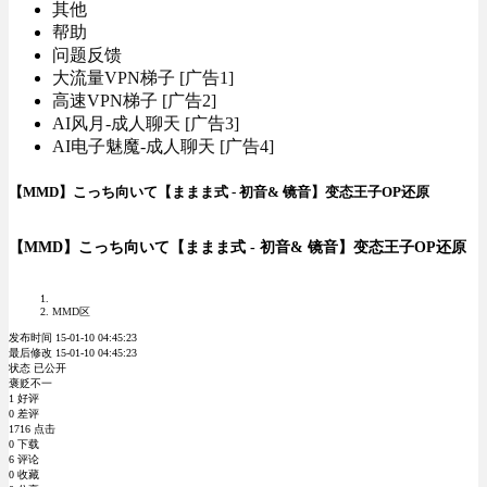
其他
帮助
问题反馈
大流量VPN梯子 [广告1]
高速VPN梯子 [广告2]
AI风月-成人聊天 [广告3]
AI电子魅魔-成人聊天 [广告4]
【MMD】こっち向いて【ままま式 - 初音& 镜音】变态王子OP还原
【MMD】こっち向いて【ままま式 - 初音& 镜音】变态王子OP还原
MMD区
发布时间 15-01-10 04:45:23
最后修改 15-01-10 04:45:23
状态 已公开
褒贬不一
1 好评
0 差评
1716 点击
0 下载
6 评论
0 收藏