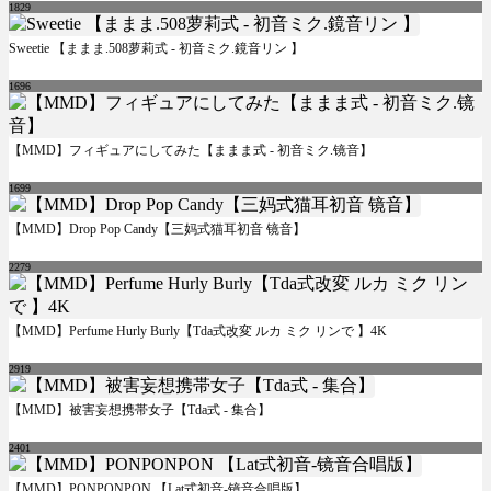
1829
Sweetie 【ままま.508萝莉式 - 初音ミク.鏡音リン 】
1696
【MMD】フィギュアにしてみた【ままま式 - 初音ミク.镜音】
1699
【MMD】Drop Pop Candy【三妈式猫耳初音 镜音】
2279
【MMD】Perfume Hurly Burly【Tda式改変 ルカ ミク リンで 】4K
2919
【MMD】被害妄想携帯女子【Tda式 - 集合】
2401
【MMD】PONPONPON 【Lat式初音-镜音合唱版】