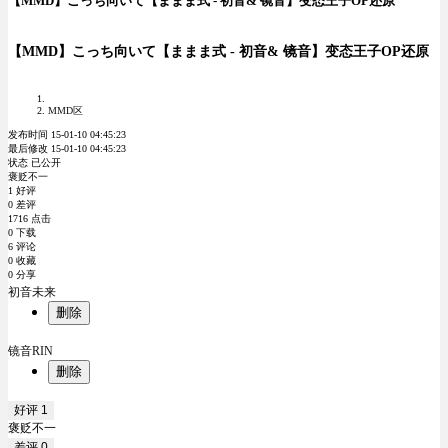
【MMD】こっち向いて【ままま式 - 初音& 镜音】变态王子OP还原
【MMD】こっち向いて【ままま式 - 初音& 镜音】变态王子OP还原
MMD区
发布时间 15-01-10 04:45:23
最后修改 15-01-10 04:45:23
状态 已公开
褒贬不一
1 好评
0 差评
1716 点击
0 下载
6 评论
0 收藏
0 分享
初音未来
删除
镜音RIN
删除
好评
1
褒贬不一
差评
0