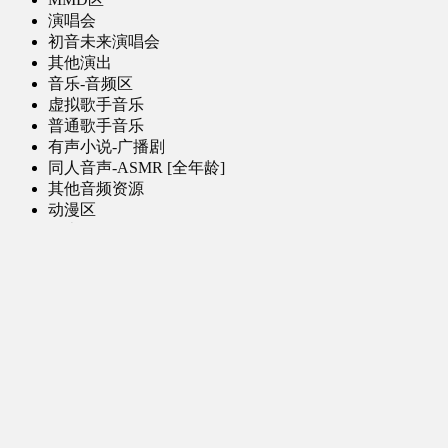
演唱会
初音未来演唱会
其他演出
音乐-音频区
虚拟歌手音乐
普通歌手音乐
有声小说-广播剧
同人音声-ASMR [全年龄]
其他音频资源
动漫区
日本动画
国产动画
欧美动画
漫画区
日韩漫画
国产漫画
欧美漫画
小说-读物区
网文小说
日式轻小说
其他读物