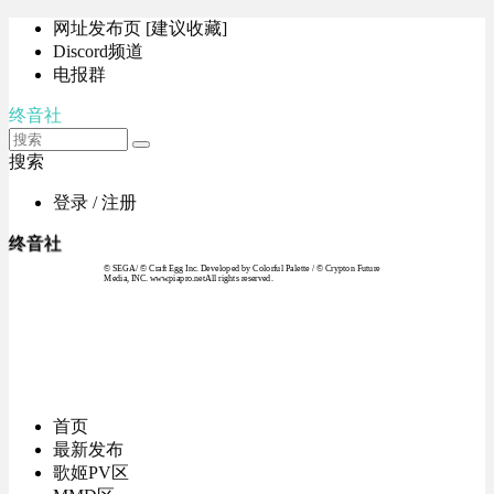
网址发布页 [建议收藏]
Discord频道
电报群
终音社
搜索
登录 / 注册
终音社
© SEGA / © Craft Egg Inc. Developed by Colorful Palette / © Crypton Future
Media, INC. www.piapro.netAll rights reserved.
首页
最新发布
歌姬PV区