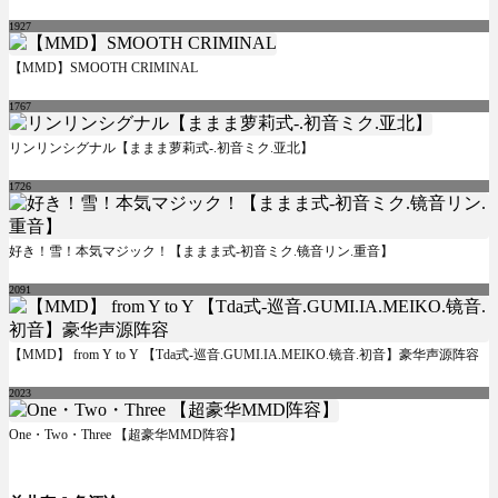
1927
【MMD】SMOOTH CRIMINAL
1767
リンリンシグナル【ままま萝莉式-.初音ミク.亚北】
1726
好き！雪！本気マジック！【ままま式-初音ミク.镜音リン.重音】
2091
【MMD】 from Y to Y 【Tda式-巡音.GUMI.IA.MEIKO.镜音.初音】豪华声源阵容
2023
One・Two・Three 【超豪华MMD阵容】