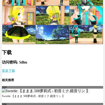
下载
访问密码: 5dhu
度盘下载
相关推荐
1829
Sweetie 【ままま.508萝莉式 - 初音ミク.鏡音リン 】
1696