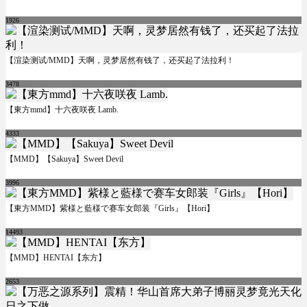
1926
【渲染测试/MMD】天啊，灵梦居然有钱了，还买起了法拉利！
3478
【東方mmd】十六夜咲夜 Lamb.
4333
【MMD】【Sakuya】Sweet Devil
3996
【東方MMD】紫様と藍様で赛车女郎装『Girls』【Hori】
14493
【MMD】HENTAI【东方】
2653