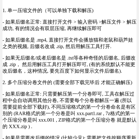
1. 单一压缩文件的（可以单独下载和解压)
- 如果后缀名正常: 直接打开文件 > 输入密码 >解压文件 > 解压
成功, 有的情况会有双层压缩, 再继续解压即可
- 如果后缀名是 .mp4, 直接打开文件会播放猫和老鼠和葫芦娃
之类的视频, 后缀名改成 .zip, 然后用解压工具打开.
- 如果无后缀名/或者后缀名是 .txt等各种奇怪的后缀名, 后缀改
成 .zip， 然后用解压工具打开解压即可, (有的系统默认不能更
改后缀名，这种情况, 要先百度下如何显示文件后缀名).
2. 多个压缩分卷文件的 (需要全部下载完毕后 才能正确解压)
- 如果后缀名正常: 只需要解压第一个分卷即可, 工具在解压过
程中会自动调用其他分卷, 不需要每个分卷都解压一遍 (所以
需要提前全部下载好), 不同压缩格式的第一个分卷命名是有区
别的 (RAR格式的第一个分卷是叫 xxx.part1.rar , 7z格式的第一
个压缩分卷是叫 xxx.001 , ZIP格式的第一个压缩分卷 就是默认
的 XXX.zip ) .
- 如果是需要改后缀的情况 (比较少见): 需要把文件按顺序重新