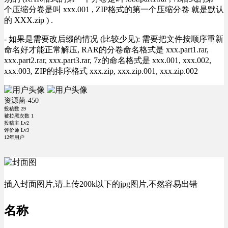
个压缩分卷是叫 xxx.001 , ZIP格式的第一个压缩分卷 就是默认
的 XXX.zip ) .
- 如果是需要改后缀的情况 (比较少见): 需要把文件按顺序重新
命名好才能正常解压, RAR的分卷命名格式是 xxx.part1.rar,
xxx.part2.rar, xxx.part3.rar, 7z的命名格式是 xxx.001, xxx.002,
xxx.003, ZIP的排序格式 xxx.zip, xxx.zip.001, xxx.zip.002
资源菌-450
投稿数
29
被拉黑次数
1
投稿主 Lv2
评价师 Lv3
12年用户
插入封面图片,请上传200k以下的jpg图片,不然容易出错
名称