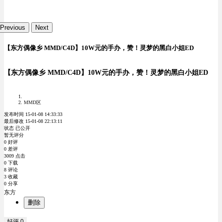
Previous
Next
【东方偶像乡 MMD/C4D】10W元的手办，赞！灵梦的黑白小姐ED
【东方偶像乡 MMD/C4D】10W元的手办，赞！灵梦的黑白小姐ED
MMD区
发布时间 15-01-08 14:33:33
最后修改 15-01-08 22:13:11
状态 已公开
暂无评分
0 好评
0 差评
3009 点击
0 下载
8 评论
3 收藏
0 分享
东方
删除
好评
0