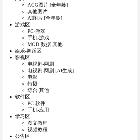
ACG图片 [全年龄]
其他图片
AI图片 [全年龄]
游戏区
PC-游戏
手机-游戏
MOD-数据-其他
娱乐-舞蹈区
影视区
电视剧-网剧
电视剧-网剧 [AI生成]
电影
特摄
综合-其他
软件区
PC-软件
手机-应用
学习区
图文教程
视频教程
公告区