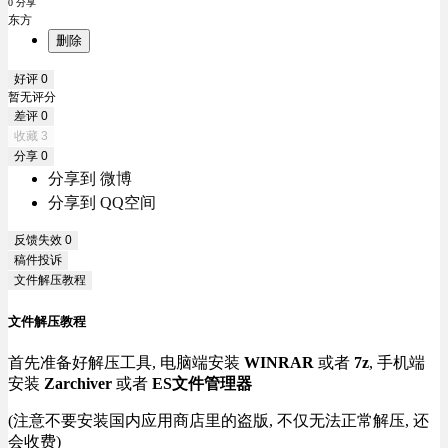
0 分享
东方
删除
好评
0
暂无评分
差评
0
收藏
3
分享
0
分享到 微博
分享到 QQ空间
反馈失效
0
稿件投诉
文件解压教程
文件解压教程
首先准备好解压工具, 电脑端安装
WINRAR
或者
7z
, 手机端
安装
Zarchiver
或者
ES文件管理器
(注意不要安装国内应用商店里的盗版, 不仅无法正常解压, 还
会收费)