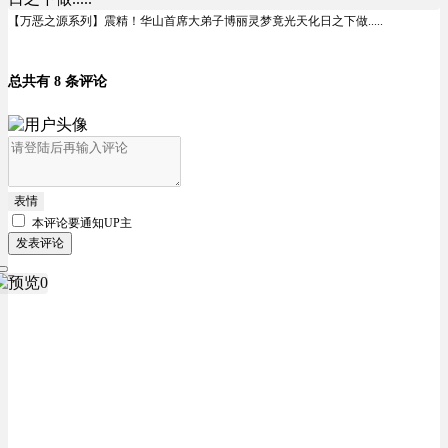
【万恶之源系列】震精！华山首席大弟子博丽灵梦竟光天化日之下做.....
总共有 8 条评论
表情
本评论要
通知UP主
发表评论