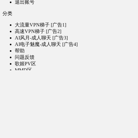
退出账号
分类
大流量VPN梯子 [广告1]
高速VPN梯子 [广告2]
AI风月-成人聊天 [广告3]
AI电子魅魔-成人聊天 [广告4]
帮助
问题反馈
歌姬PV区
MMD区
演唱会
初音未来演唱会
其他演出
音乐-音频区
虚拟歌手音乐
普通歌手音乐
有声小说-广播剧
同人音声-ASMR [全年龄]
其他音频资源
动漫区