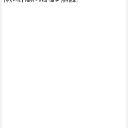
【東方MMD】FREELY TOMORROW【镜头配布】