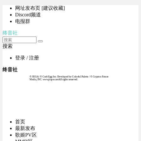
网址发布页 [建议收藏]
Discord频道
电报群
终音社
搜索
登录 / 注册
终音社
© SEGA / © Craft Egg Inc. Developed by Colorful Palette / © Crypton Future
Media, INC. www.piapro.netAll rights reserved.
首页
最新发布
歌姬PV区