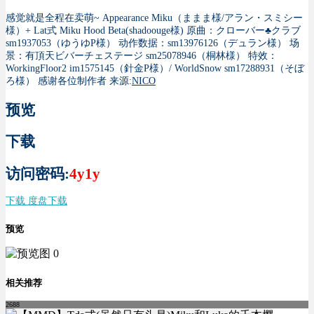
感觉就是全程在卖萌~
Appearance Miku（ままま様/アラン・スミシー
様）+ Lat式 Miku Hood Beta(shadoouge様)
原曲：クローバー♣クラブ
sm1937053（ゆうゆP様）
动作数据：sm13976126（デュラン様）
场
景：有頂天ビバーチェステージ sm25078946（桐林様）
特效：
WorkingFloor2 im1575145（針金P様）/ WorldSnow sm17288931（そぼ
ろ様）
感谢各位制作者
来源:
NICO
预览
下载
访问密码:
4y1y
下载 度盘下载
预览
相关推荐
2688