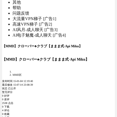
其他
帮助
问题反馈
大流量VPN梯子 [广告1]
高速VPN梯子 [广告2]
AI风月-成人聊天 [广告3]
AI电子魅魔-成人聊天 [广告4]
【MMD】クローバー♣クラブ【ままま式·Api Miku】
【MMD】クローバー♣クラブ【ままま式·Api Miku】
MMD区
发布时间 15-01-04 12:19:40
最后修改 15-07-14 23:08:39
状态 已公开
暂无评分
0 好评
0 差评
2538 点击
0 下载
4 评论
0 收藏