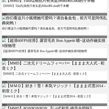
【MMD】Tda式(虽然只有头是)Miku和Luka的千本樱
1083
你们看这只小狐狸她可爱吗？请自备血包，前方可是阿伟乱葬岗鸭！
3314
【超清60FPS丝滑】露背毛衣 Bon Appetit 嗯~这动作确实很9很物理
1920
【MMD】二次元ドリームフィーバー【ままま大人式 - 初音ミク】
1734
【ＭＭＤ】好き！雪！本気マジック！【ままま式雪2014 - 初音ミク】
2401