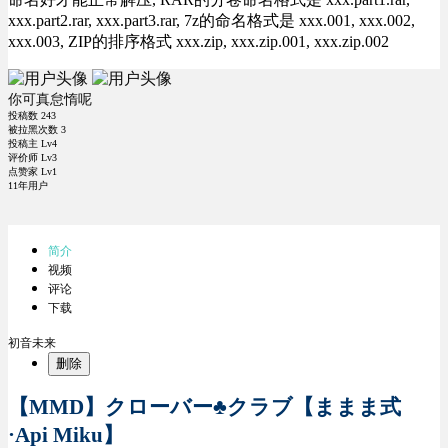
xxx.part2.rar, xxx.part3.rar, 7z的命名格式是 xxx.001, xxx.002,
xxx.003, ZIP的排序格式 xxx.zip, xxx.zip.001, xxx.zip.002
你可真怠惰呢
投稿数
243
被拉黑次数
3
投稿主 Lv4
评价师 Lv3
点赞家 Lv1
11年用户
简介
视频
评论
下载
初音未来
删除
【MMD】クローバー♣クラブ【ままま式
·Api Miku】