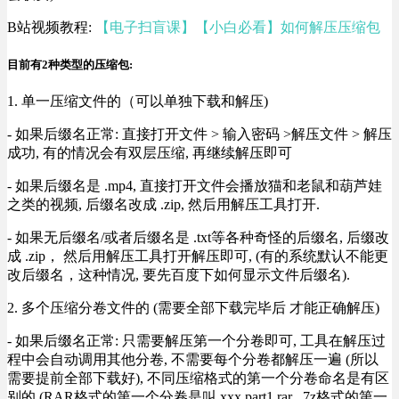
B站视频教程:
【电子扫盲课】【小白必看】如何解压压缩包
目前有2种类型的压缩包:
1. 单一压缩文件的（可以单独下载和解压)
- 如果后缀名正常: 直接打开文件 > 输入密码 >解压文件 > 解压
成功, 有的情况会有双层压缩, 再继续解压即可
- 如果后缀名是 .mp4, 直接打开文件会播放猫和老鼠和葫芦娃
之类的视频, 后缀名改成 .zip, 然后用解压工具打开.
- 如果无后缀名/或者后缀名是 .txt等各种奇怪的后缀名, 后缀改
成 .zip， 然后用解压工具打开解压即可, (有的系统默认不能更
改后缀名，这种情况, 要先百度下如何显示文件后缀名).
2. 多个压缩分卷文件的 (需要全部下载完毕后 才能正确解压)
- 如果后缀名正常: 只需要解压第一个分卷即可, 工具在解压过
程中会自动调用其他分卷, 不需要每个分卷都解压一遍 (所以
需要提前全部下载好), 不同压缩格式的第一个分卷命名是有区
别的 (RAR格式的第一个分卷是叫 xxx.part1.rar , 7z格式的第一