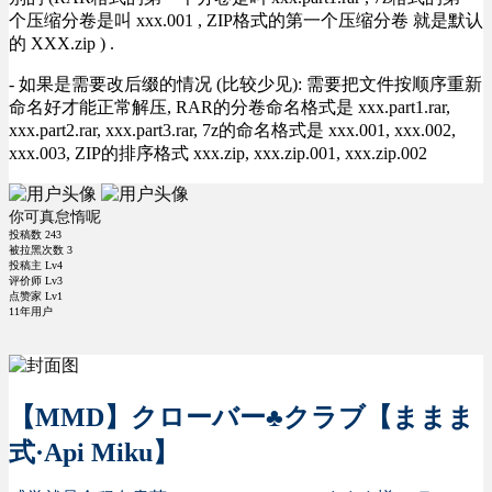
个压缩分卷是叫 xxx.001 , ZIP格式的第一个压缩分卷 就是默认
的 XXX.zip ) .
- 如果是需要改后缀的情况 (比较少见): 需要把文件按顺序重新
命名好才能正常解压, RAR的分卷命名格式是 xxx.part1.rar,
xxx.part2.rar, xxx.part3.rar, 7z的命名格式是 xxx.001, xxx.002,
xxx.003, ZIP的排序格式 xxx.zip, xxx.zip.001, xxx.zip.002
你可真怠惰呢
投稿数
243
被拉黑次数
3
投稿主 Lv4
评价师 Lv3
点赞家 Lv1
11年用户
【MMD】クローバー♣クラブ【ままま
式·Api Miku】