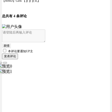
【MMD】Girls 【ままま式】
总共有 4 条评论
表情
本评论要
通知UP主
发表评论