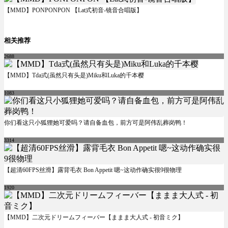
【MMD】PONPONPON 【Lat式初音-镜音合唱版】
相关推荐
2688
【MMD】Tda式(虽然只有头是)Miku和Luka的千本樱
1083
你们看这只小狐狸她可爱吗？请自备血包，前方可是阿伟乱葬岗鸭！
3314
【超清60FPS丝滑】露背毛衣 Bon Appetit 嗯~这动作确实很9很物理
1920
【MMD】二次元ドリームフィーバー【ままま大人式 - 初音ミク】