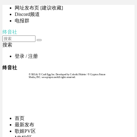
网址发布页 [建议收藏]
Discord频道
电报群
终音社
搜索
登录 / 注册
终音社
© SEGA / © Craft Egg Inc. Developed by Colorful Palette / © Crypton Future
Media, INC. www.piapro.netAll rights reserved.
首页
最新发布
歌姬PV区