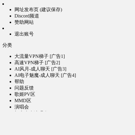
网址发布页 (建议保存)
Discord频道
赞助网站
退出账号
分类
大流量VPN梯子 [广告1]
高速VPN梯子 [广告2]
AI风月-成人聊天 [广告3]
AI电子魅魔-成人聊天 [广告4]
帮助
问题反馈
歌姬PV区
MMD区
演唱会
初音未来演唱会
其他演出
音乐-音频区
虚拟歌手音乐