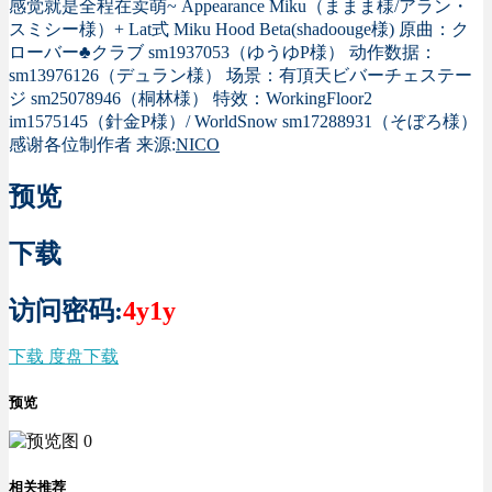
感觉就是全程在卖萌~
Appearance Miku（ままま様/アラン・
スミシー様）+ Lat式 Miku Hood Beta(shadoouge様)
原曲：ク
ローバー♣クラブ sm1937053（ゆうゆP様）
动作数据：
sm13976126（デュラン様）
场景：有頂天ビバーチェステー
ジ sm25078946（桐林様）
特效：WorkingFloor2
im1575145（針金P様）/ WorldSnow sm17288931（そぼろ様）
感谢各位制作者
来源:
NICO
预览
下载
访问密码:
4y1y
下载 度盘下载
预览
相关推荐