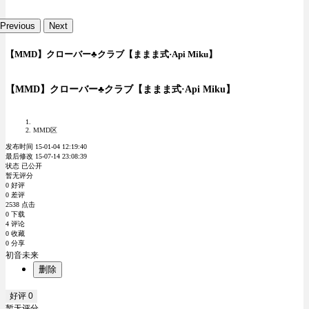
Previous
Next
【MMD】クローバー♣クラブ【ままま式·Api Miku】
【MMD】クローバー♣クラブ【ままま式·Api Miku】
MMD区
发布时间 15-01-04 12:19:40
最后修改 15-07-14 23:08:39
状态 已公开
暂无评分
0 好评
0 差评
2538 点击
0 下载
4 评论
0 收藏
0 分享
初音未来
删除
好评
0
暂无评分